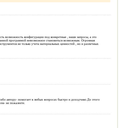
сть возможность конфигурации под конкретные , наши запросы, а это
С данной программой невозможное становиться возможным. Огромная
нструментов не только учета материальных ценностей , но и различных
асибо автору- помогает в любых вопросах быстро и доходчиво.До этого
ем- не пожалеете.