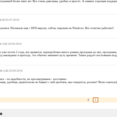
ограммой более пяти лет. Все очень давольны, удобно и просто. А главное хорошая поддер
1.25
[01-07-2014]
ьзуемся. Начинали еще с DOS-версии, сейчас перешли на Windows. Все отлично работает!
т 1.25
[29-06-2014]
уже почти 2 года, все нравится, перепробовал много разных программ до нее, программа 
д накладных в приходе, что обычно занимает кучу времени. Также радует постоянная подд
ёт 1.25
[26-06-2014]
все - по надобности, но просматриваем - постоянно.
ая, удобная, практически не бывает с ней проблем, как говорится, респект! Всем советую)
2
1
ыв