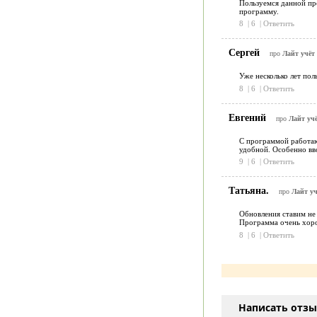
Пользуемся данной пр
программу.
8
|
6
|
Ответить
Сергей
про
Лайт учёт 
Уже несколько лет пол
8
|
6
|
Ответить
Евгений
про
Лайт учё
С программой работаю 
удобной. Особенно вво
9
|
6
|
Ответить
Татьяна.
про
Лайт уч
Обновления ставим не 
Программа очень хорош
8
|
6
|
Ответить
Написать отз