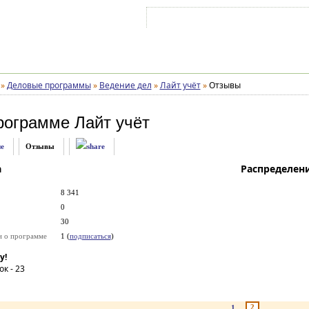
Войти на аккаунт
Зарегистрироваться
»
Деловые программы
»
Ведение дел
»
Лайт учёт
»
Отзывы
рограмме
Лайт учёт
е
Отзывы
а
Распределен
8 341
0
30
и о программе
1 (
подписаться
)
у!
ок -
23
2
1