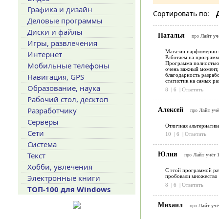
Графика и дизайн
Сортировать по:
Деловые программы
Диски и файлы
Наталья
про
Лайт учё
Игры, развлечения
Магазин парфюмерии и
Интернет
Работаем на программе
Программа полностью у
Мобильные телефоны
очень важный момент,
Навигация, GPS
благодарность разрабо
статистик на самых ра
Образование, наука
8
|
6
|
Ответить
Рабочий стол, десктоп
Алексей
Разработчику
про
Лайт учё
Серверы
Отличная альтернатив
Сети
10
|
6
|
Ответить
Система
Юлия
Текст
про
Лайт учёт 1
Хобби, увлечения
С этой программой ра
Электронные книги
пробовали множество 
8
|
6
|
Ответить
ТОП-100 для Windows
Михаил
про
Лайт учё