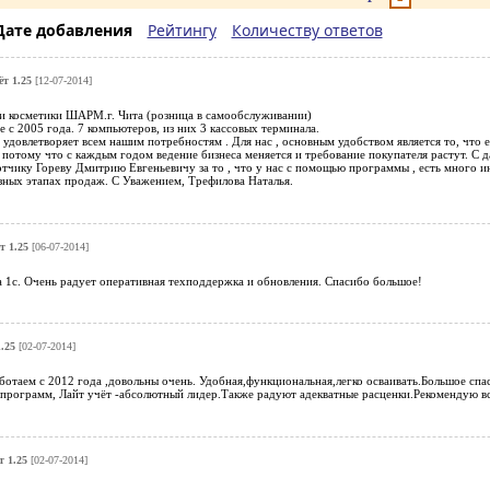
Дате добавления
Рейтингу
Количеству ответов
т 1.25
[12-07-2014]
 косметики ШАРМ.г. Чита (розница в самообслуживании)
 с 2005 года. 7 компьютеров, из них 3 кассовых терминала.
довлетворяет всем нашим потребностям . Для нас , основным удобством является то, что е
 потому что с каждым годом ведение бизнеса меняется и требование покупателя растут. 
тчику Гореву Дмитрию Евгеньевичу за то , что у нас с помощью программы , есть много и
зных этапах продаж. С Уважением, Трефилова Наталья.
т 1.25
[06-07-2014]
а 1с. Очень радует оперативная техподдержка и обновления. Спасибо большое!
.25
[02-07-2014]
ботаем с 2012 года ,довольны очень. Удобная,функциональная,легко осваивать.Большое сп
программ, Лайт учёт -абсолютный лидер.Также радуют адекватные расценки.Рекомендую вс
т 1.25
[02-07-2014]