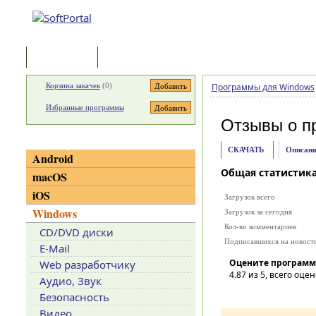
Программы
Статьи
Корзина закачек
(
0
)
Программы для Windows
Избранные программы
Отзывы о п
Категории
СКАЧАТЬ
Описани
Android
Общая статистик
macOS
iOS
Загрузок всего
Windows
Загрузок за сегодня
Кол-во комментариев
CD/DVD диски
Подписавшихся на новост
E-Mail
Оцените программ
Web разработчику
4.87
из 5, всего оцен
Аудио, Звук
Безопасность
Видео