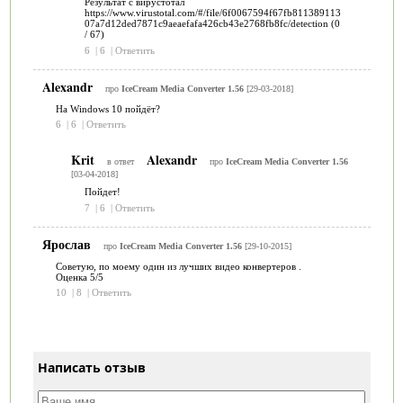
Результат с вирустотал
https://www.virustotal.com/#/file/6f0067594f67fb811389113
07a7d12ded7871c9aeaefafa426cb43e2768fb8fc/detection (0
/ 67)
6
|
6
|
Ответить
Alexandr
про
IceCream Media Converter 1.56
[29-03-2018]
На Windows 10 пойдёт?
6
|
6
|
Ответить
Krit
Alexandr
в ответ
про
IceCream Media Converter 1.56
[03-04-2018]
Пойдет!
7
|
6
|
Ответить
Ярослав
про
IceCream Media Converter 1.56
[29-10-2015]
Советую, по моему один из лучших видео конвертеров .
Оценка 5/5
10
|
8
|
Ответить
Написать отзыв