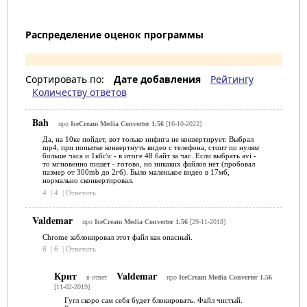
Распределение оценок программы
Сортировать по:
Дате добавления
Рейтингу
Количеству ответов
Bah
про
IceCream Media Converter 1.56
[16-10-2022]
Да, на 10ке пойдет, вот только нифига не конвертирует. Выбрал
mp4, при попытке конвертнуть видео с телефона, стоит по нулям
больше часа и 1кбс\с - в итоге 48 байт за час. Если выбрать avi -
то мгновенно пишет - готово, но никаких файлов нет (пробовал
пазмер от 300mb до 2гб). Было маленькое видео в 17мб,
нормально сконвертировал.
4
|
4
|
Ответить
Valdemar
про
IceCream Media Converter 1.56
[29-11-2018]
Chrome заблокировал этот файл как опасный.
6
|
6
|
Ответить
Крит
Valdemar
в ответ
про
IceCream Media Converter 1.56
[11-02-2019]
Гугл скоро сам себя будет блокировать. Файл чистый.