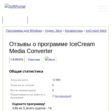
Программы
Статьи
Программы для Windows
»
Аудио, Звук
»
Конверторы
»
IceCream Media C
Отзывы о программе
IceCream
Media Converter
СКАЧАТЬ
Описание
Общая статистика
Загрузок всего
12 083
Загрузок за сегодня
0
Кол-во комментариев
6
Подписавшихся на новости о
2 (
подписаться
)
программе
Оцените программу!
3.86
из 5, всего оценок -
14