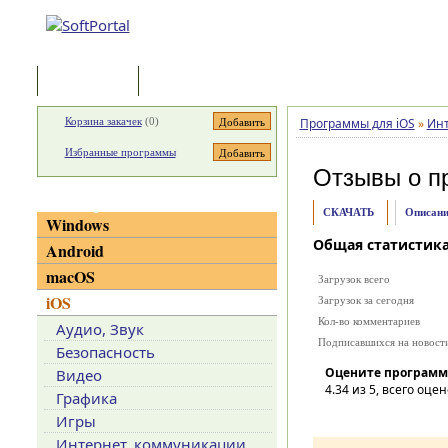
Программы
Статьи
Корзина закачек
(
0
)
Программы для iOS
»
Инт
Избранные программы
Отзывы о п
Категории
СКАЧАТЬ
Описани
Windows
Общая статистик
Android
macOS
Загрузок всего
iOS
Загрузок за сегодня
Кол-во комментариев
Аудио, Звук
Подписавшихся на новост
Безопасность
Оцените программ
Видео
4.34
из 5, всего оцен
Графика
Игры
Интернет, коммуникации