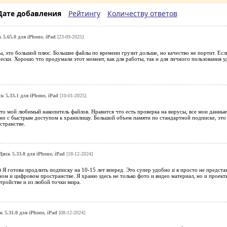
Дате добавления
Рейтингу
Количеству ответов
 5.65.0 для iPhone, iPad
[23-09-2025]
, это большой плюс. Большие файлы по времени грузит дольше, но качество не портит. Если
ски. Хорошо что продумали этот момент, как для работы, так и для личного пользования уд
к 5.33.1 для iPhone, iPad
[10-01-2025]
о мой любимый накопитель файлов. Нравится что есть проверка на вирусы, все мои данные
но с быстрым доступом к хранилищу. Большой объем памяти по стандартной подписке, это 
странстве.
Диск 5.33.0 для iPhone, iPad
[18-12-2024]
) Я готова продлить подписку на 10-15 лет вперед. Это супер удобно и я просто не представ
м и цифровом пространстве. Я храню здесь не только фото и видео материал, но и проекты
тройстве и из любой точки мира.
 5.31.0 для iPhone, iPad
[08-12-2024]