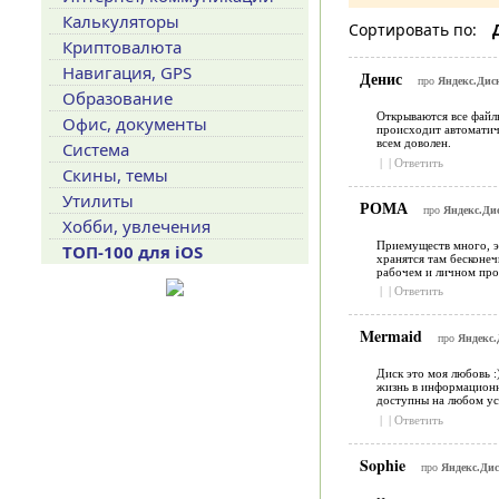
Калькуляторы
Сортировать по:
Криптовалюта
Навигация, GPS
Денис
про
Яндекс.Диск
Образование
Открываются все файлы
Офис, документы
происходит автоматиче
всем доволен.
Система
|
|
Ответить
Скины, темы
Утилиты
РОМА
про
Яндекс.Дис
Хобби, увлечения
Приемуществ много, эт
ТОП-100 для iOS
хранятся там бесконеч
рабочем и личном про
|
|
Ответить
Mermaid
про
Яндекс.
Диск это моя любовь :
жизнь в информационно
доступны на любом ус
|
|
Ответить
Sophie
про
Яндекс.Диск