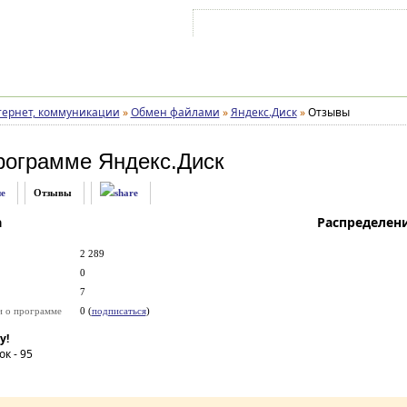
Войти на аккаунт
Зарегистрироваться
ернет, коммуникации
»
Обмен файлами
»
Яндекс.Диск
»
Отзывы
рограмме
Яндекс.Диск
е
Отзывы
а
Распределен
2 289
0
7
и о программе
0 (
подписаться
)
у!
ок -
95