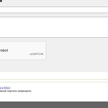
ыв
acy Policy
иалов портала запрещено.