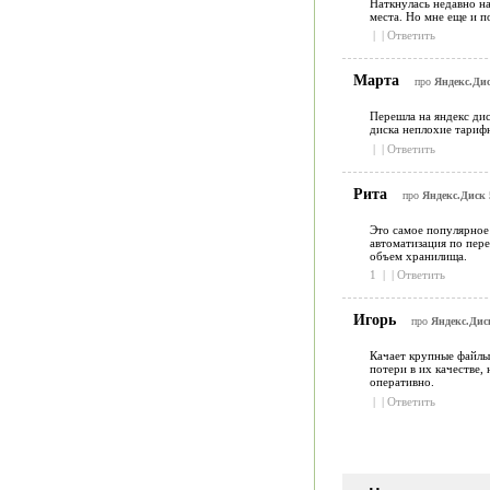
Наткнулась недавно на
места. Но мне еще и п
|
|
Ответить
Марта
про
Яндекс.Дис
Перешла на яндекс дис
диска неплохие тарифн
|
|
Ответить
Рита
про
Яндекс.Диск 5
Это самое популярное 
автоматизация по пере
объем хранилища.
1
|
|
Ответить
Игорь
про
Яндекс.Диск
Качает крупные файлы 
потери в их качестве,
оперативно.
|
|
Ответить