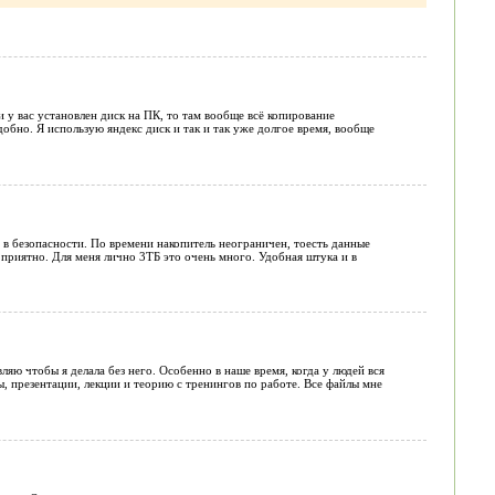
 у вас установлен диск на ПК, то там вообще всё копирование
обно. Я использую яндекс диск и так и так уже долгое время, вообще
 в безопасности. По времени накопитель неограничен, тоесть данные
приятно. Для меня лично 3ТБ это очень много. Удобная штука и в
ляю чтобы я делала без него. Особенно в наше время, когда у людей вся
, презентации, лекции и теорию с тренингов по работе. Все файлы мне