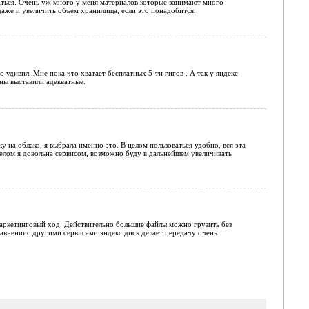
аться. Очень уж много у меня материалов которые занимают много
 даже и увеличить объем хранилища, если это понадобится.
 удивил. Мне пока что хватает бесплатных 5-ти гигов . А так у яндекс
ны выставили адекватные.
на облако, я выбрала именно это. В целом пользоваться удобно, вся эта
 целом я довольна сервисом, возможно буду в дальнейшем увеличивать
маркетинговый ход. Действительно большие файлы можно грузить без
сравнениис другими сервисами яндекс диск делает передачу очень