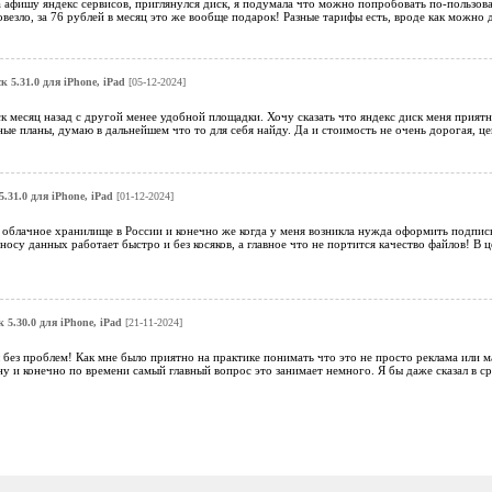
 афишу яндекс сервисов, приглянулся диск, я подумала что можно попробовать по-пользов
овезло, за 76 рублей в месяц это же вообще подарок! Разные тарифы есть, вроде как можно
к 5.31.0 для iPhone, iPad
[05-12-2024]
к месяц назад с другой менее удобной площадки. Хочу сказать что яндекс диск меня приятно
ые планы, думаю в дальнейшем что то для себя найду. Да и стоимость не очень дорогая, це
.31.0 для iPhone, iPad
[01-12-2024]
облачное хранилище в России и конечно же когда у меня возникла нужда оформить подписку 
носу данных работает быстро и без косяков, а главное что не портится качество файлов! В
 5.30.0 для iPhone, iPad
[21-11-2024]
без проблем! Как мне было приятно на практике понимать что это не просто реклама или 
 ну и конечно по времени самый главный вопрос это занимает немного. Я бы даже сказал в 