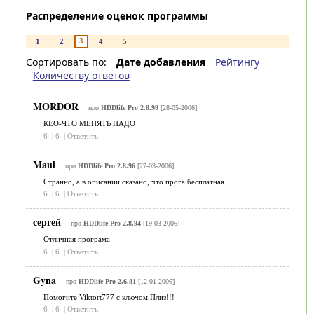
Распределение оценок программы
3
1
2
4
5
Сортировать по:
Дате добавления
Рейтингу
Количеству ответов
MORDOR
про
HDDlife Pro 2.8.99
[28-05-2006]
КЕО-ЧТО МЕНЯТЬ НАДО
6
|
6
|
Ответить
Maul
про
HDDlife Pro 2.8.96
[27-03-2006]
Странно, а в описании сказано, что прога бесплатная...
6
|
6
|
Ответить
сергей
про
HDDlife Pro 2.8.94
[19-03-2006]
Отличная програма
6
|
6
|
Ответить
Gyna
про
HDDlife Pro 2.6.81
[12-01-2006]
Помогите Viktort777 с ключом.Плиз!!!
6
|
6
|
Ответить