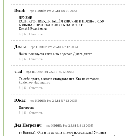
Densh
про
HDDlife Pro 2.6.81
[09-01-2006]
ДРУЗЬЯ!
ЕСЛИ КТО-НИБУДЬ НАШЁЛ КЛЮЧИК К HDDlife 5.0.50
БОЛЬШАЯ ПРОСЬБА КИНУТЬ НА МЫЛО:
Densh8@yandex.ru
6
|
6
|
Ответить
Джага
про
HDDlife Pro 2.6.81
[27-12-2005]
Дайте пожалуста ключ а то я зделаю Джага джага
6
|
6
|
Ответить
vlad
про
HDDlife Pro 2.6.81
[25-12-2005]
Та себе прога, а ключа стопудово нет. Кто не согласен -
kuklenko-vlad.mail.ru
6
|
6
|
Ответить
Юкас
про
HDDlife Pro 2.6.81
[17-12-2005]
Интересно
6
|
6
|
Ответить
Дед Петрович
про
HDDlife Pro 2.6.81
[14-12-2005]
ту Бывалый: Она и не дрлжна ничего настраивать! Утилита