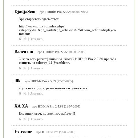
DjadjaSem
про
HDDlife Pro 2.5.69
[08-08-2005]
Зря стараетесь здесь ответ
http://www.softik.ru/index.php?
categoryid=1&p2_start=&p2_articleid=925&com_action=displayco
mments
6
|
6
|
Ответить
Валентин
про
HDDlife Pro 2.5.69
[05-08-2005]
У кого есть регистрационный ключ к HDDlife Pro 2.0.50 проcьба
скинуть на solovey_11@rambler.ru
6
|
6
|
Ответить
ilik
про
HDDlife Pro 2.5.69
[27-07-2005]
с ума не сходите. разве можно так унижаться..
6
|
6
|
Ответить
ХА ХА
про
HDDlife Pro 2.5.69
[21-07-2005]
Все ищат ключ, но хрен кто найдет!!!
6
|
6
|
Ответить
Extreeme
про
HDDlife Pro
[13-06-2005]