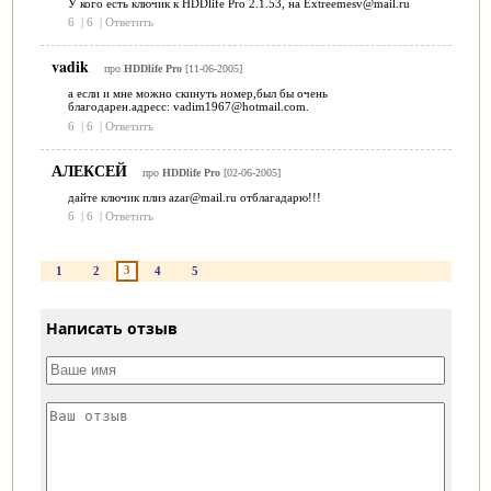
У кого есть ключик к HDDlife Pro 2.1.53, на Extreemesv@mail.ru
6
|
6
|
Ответить
vadik
про
HDDlife Pro
[11-06-2005]
а если и мне можно скинуть номер,был бы очень
благодарен.адресс: vadim1967@hotmail.com.
6
|
6
|
Ответить
АЛЕКСЕЙ
про
HDDlife Pro
[02-06-2005]
дайте ключик плиз azar@mail.ru отблагадарю!!!
6
|
6
|
Ответить
3
1
2
4
5
Написать отзыв