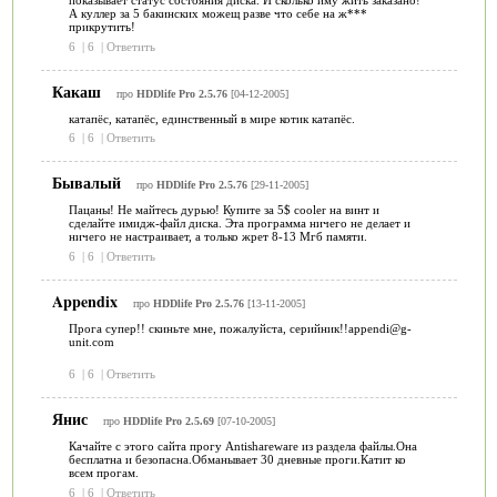
показывает статус состояния диска. И сколько иму жить заказано!
А куллер за 5 бакинских можещ разве что себе на ж***
прикрутить!
6
|
6
|
Ответить
Какаш
про
HDDlife Pro 2.5.76
[04-12-2005]
катапёс, катапёс, единственный в мире котик катапёс.
6
|
6
|
Ответить
Бывалый
про
HDDlife Pro 2.5.76
[29-11-2005]
Пацаны! Не майтесь дурью! Купите за 5$ cooler на винт и
сделайте имидж-файл диска. Эта программа ничего не делает и
ничего не настраивает, а только жрет 8-13 Мгб памяти.
6
|
6
|
Ответить
Appendix
про
HDDlife Pro 2.5.76
[13-11-2005]
Прога супер!! скиньте мне, пожалуйста, серийник!!appendi@g-
unit.com
6
|
6
|
Ответить
Янис
про
HDDlife Pro 2.5.69
[07-10-2005]
Качайте с этого сайта прогу Antishareware из раздела файлы.Она
бесплатна и безопасна.Обманывает 30 дневные проги.Катит ко
всем прогам.
6
|
6
|
Ответить