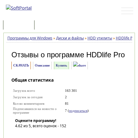
Программы
Статьи
Программы для Windows
»
Диски и файлы
»
HDD утилиты
»
HDDlife Pro
Отзывы о программе
HDDlife Pro
СКАЧАТЬ
Описание
Купить
Общая статистика
Загрузок всего
163 301
Загрузок за сегодня
2
Кол-во комментариев
81
Подписавшихся на новости о
7 (
подписаться
)
программе
Оцените программу!
4.62
из 5, всего оценок -
152