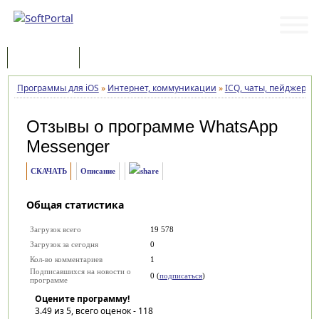
Программы
Статьи
Программы для iOS
»
Интернет, коммуникации
»
ICQ, чаты, пейджеры
»
Отзывы о программе
WhatsApp
Messenger
СКАЧАТЬ
Описание
Общая статистика
Загрузок всего
19 578
Загрузок за сегодня
0
Кол-во комментариев
1
Подписавшихся на новости о
0 (
подписаться
)
программе
Оцените программу!
3.49
из 5, всего оценок -
118