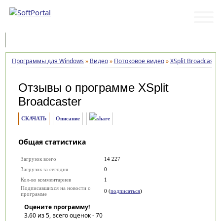
Программы
Статьи
Программы для Windows
»
Видео
»
Потоковое видео
»
XSplit Broadcaster
Отзывы о программе
XSplit
Broadcaster
СКАЧАТЬ
Описание
Общая статистика
Загрузок всего
14 227
Загрузок за сегодня
0
Кол-во комментариев
1
Подписавшихся на новости о
0 (
подписаться
)
программе
Оцените программу!
3.60
из 5, всего оценок -
70