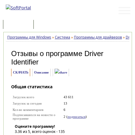
Программы
Статьи
Программы для Windows
»
Система
»
Программы для драйверов
»
Drive
Отзывы о программе
Driver
Identifier
СКАЧАТЬ
Описание
Общая статистика
Загрузок всего
43 611
Загрузок за сегодня
13
Кол-во комментариев
6
Подписавшихся на новости о
2 (
подписаться
)
программе
Оцените программу!
3.36
из 5, всего оценок -
135