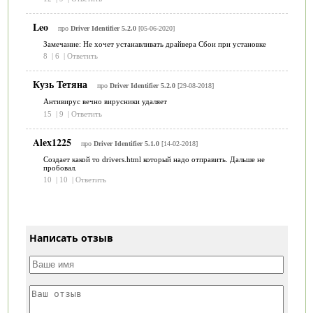
Leo
про
Driver Identifier 5.2.0
[05-06-2020]
Замечание: Не хочет устанавливать драйвера Сбои при установке
8
|
6
|
Ответить
Кузь Тетяна
про
Driver Identifier 5.2.0
[29-08-2018]
Антивирус вечно вирусники удаляет
15
|
9
|
Ответить
Alex1225
про
Driver Identifier 5.1.0
[14-02-2018]
Создает какой то drivers.html который надо отправить. Дальше не
пробовал.
10
|
10
|
Ответить
Написать отзыв