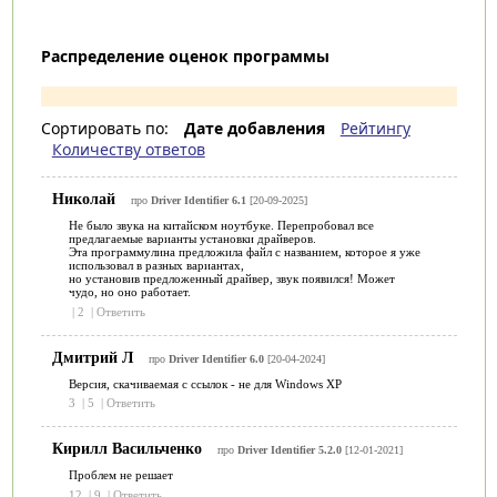
Распределение оценок программы
Сортировать по:
Дате добавления
Рейтингу
Количеству ответов
Николай
про
Driver Identifier 6.1
[20-09-2025]
Не было звука на китайском ноутбуке. Перепробовал все
предлагаемые варианты установки драйверов.
Эта программулина предложила файл с названием, которое я уже
использовал в разных вариантах,
но установив предложенный драйвер, звук появился! Может
чудо, но оно работает.
|
2
|
Ответить
Дмитрий Л
про
Driver Identifier 6.0
[20-04-2024]
Версия, скачиваемая с ссылок - не для Windows XP
3
|
5
|
Ответить
Кирилл Васильченко
про
Driver Identifier 5.2.0
[12-01-2021]
Проблем не решает
12
|
9
|
Ответить