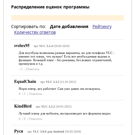
Распределение оценок программы
Сортировать по:
Дате добавления
Рейтингу
Количеству ответов
svelux95
про
VLC 3.5.4
[18-05-2024]
Для ноутбука возможны разные варианты, но для телефона VLC -
именно тот плеер, что нужно! Есть все необходимые кодеки и
функции. Большой плюс - без рекламы, без всяких ограничений,
премиумов и т.д.
|
1
|
Ответить
EqualChain
про
VLC 3.3.2
[11-01-2021]
Норм плеер, все работает. Сам уже давно им пользуюсь.
4
|
5
|
Ответить
KindBird
про
VLC 3.3.2
[10-01-2021]
Лучший плеер для мобилок, воспроизводит все форматы видео.
4
|
9
|
Ответить
Руся
про
VLC 3.0.0 для Android
[16-02-2018]