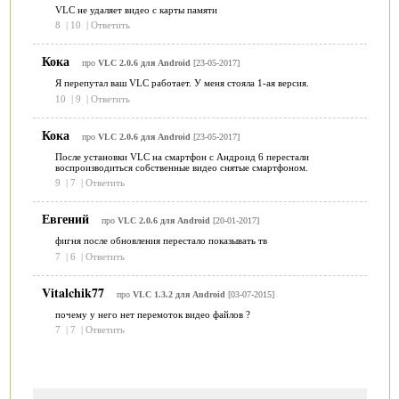
VLC не удаляет видео с карты памяти
8
|
10
|
Ответить
Кока
про
VLC 2.0.6 для Android
[23-05-2017]
Я перепутал ваш VLC работает. У меня стояла 1-ая версия.
10
|
9
|
Ответить
Кока
про
VLC 2.0.6 для Android
[23-05-2017]
После установки VLC на смартфон с Андроид 6 перестали
воспроизводиться собственные видео снятые смартфоном.
9
|
7
|
Ответить
Евгений
про
VLC 2.0.6 для Android
[20-01-2017]
фигня после обновления перестало показывать тв
7
|
6
|
Ответить
Vitalchik77
про
VLC 1.3.2 для Android
[03-07-2015]
почему у него нет перемоток видео файлов ?
7
|
7
|
Ответить