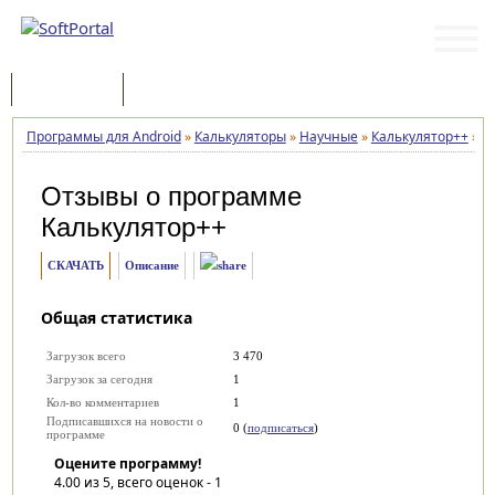
Программы
Статьи
Программы для Android
»
Калькуляторы
»
Научные
»
Калькулятор++
»
О
Отзывы о программе
Калькулятор++
СКАЧАТЬ
Описание
Общая статистика
Загрузок всего
3 470
Загрузок за сегодня
1
Кол-во комментариев
1
Подписавшихся на новости о
0 (
подписаться
)
программе
Оцените программу!
4.00
из 5, всего оценок -
1