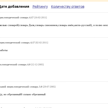
Дате добавления
Рейтингу
Количеству ответов
иклопедический словарь 4.17
[16-02-2011]
колько словарей(словарь Даля,словарь синонимов,словарь имён,англо-русский), и полно н
циклопедический словарь 4.17
[02-02-2011]
работы
клопедический словарь 4.0
[12-12-2005]
ьшой энциклопедический словарь 3.0
[29-07-2005]
jy, но обрезанныйб сильно обрезанный