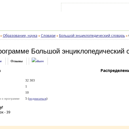
Войти на аккаунт
Зарегистрироваться
»
Образование, наука
»
Словари
»
Большой энциклопедический словарь
»
рограмме
Большой энциклопедический 
е
Отзывы
а
Распределен
32 303
1
10
и о программе
5 (
подписаться
)
у!
ок -
39