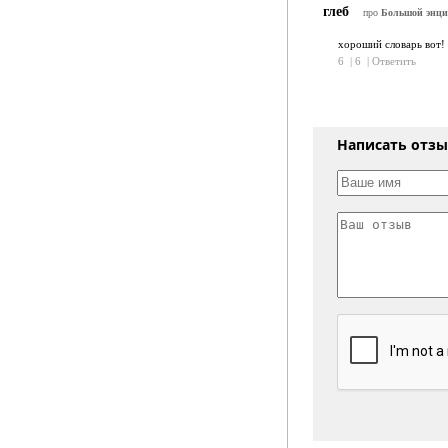
глеб
про
Большой энци
хороший словарь вот!
6
|
6
|
Ответить
Написать отз