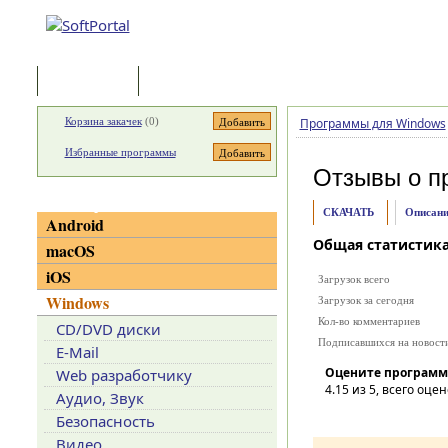
Программы
Статьи
Корзина закачек
(
0
)
Программы для Windows
Избранные программы
Отзывы о п
Категории
СКАЧАТЬ
Описани
Android
Общая статистик
macOS
iOS
Загрузок всего
Windows
Загрузок за сегодня
Кол-во комментариев
CD/DVD диски
Подписавшихся на новост
E-Mail
Оцените программ
Web разработчику
4.15
из 5, всего оцен
Аудио, Звук
Безопасность
Видео