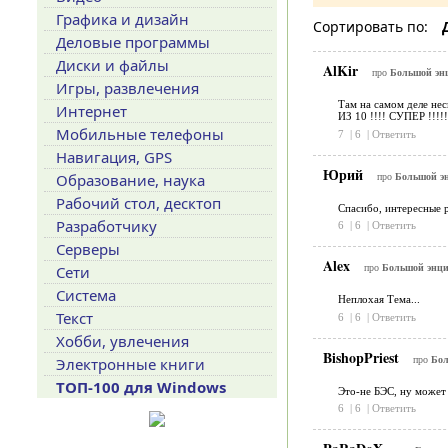
Графика и дизайн
Сортировать по:
Деловые программы
Диски и файлы
AlKir
про
Большой энц
Игры, развлечения
Там на самом деле нес
Интернет
ИЗ 10 !!!! СУПЕР !!!!!
Мобильные телефоны
7
|
6
|
Ответить
Навигация, GPS
Юрий
Образование, наука
про
Большой эн
Рабочий стол, десктоп
Спасибо, интересные 
Разработчику
6
|
6
|
Ответить
Серверы
Alex
Сети
про
Большой энци
Система
Неплохая Тема...
Текст
6
|
6
|
Ответить
Хобби, увлечения
BishopPriest
про
Бол
Электронные книги
ТОП-100 для Windows
Это-не БЭС, ну может 
6
|
6
|
Ответить