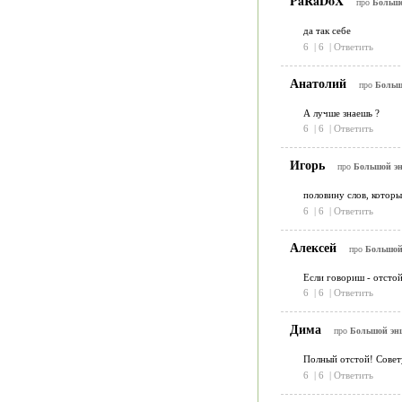
PaRaDoX
про
Большо
да так себе
6
|
6
|
Ответить
Анатолий
про
Больш
А лучше знаешь ?
6
|
6
|
Ответить
Игорь
про
Большой эн
половину слов, которы
6
|
6
|
Ответить
Алексей
про
Большой
Если говориш - отстой,
6
|
6
|
Ответить
Дима
про
Большой эн
Полный отстой! Совет
6
|
6
|
Ответить