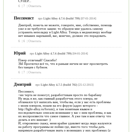
СУПЕР...
6
|
7
|
Ответить
Пессимист
про
Light Alloy 4.7.6 (build 799)
[07-01-2014]
Дмитрий, помочь не можете, говорите, мне, собственно, помощь
уже и не требуется: каким- то образом мне удалось самому
устранить неполадку в Light Alloy. Теперь к медиаплееру вообще
нет никаких нареканий, вас, конечно, должно это порадовать.
6
|
6
|
Ответить
Юрий
про
Light Alloy 4.7.6 (build 799)
[04-01-2014]
Плеер отличный! Спасибо!
ЗЫ Проглотил всё то, что я раньше ничем не мог просмотреть
без танцев с бубном.
6
|
7
|
Ответить
Дмитрий
про
Light Alloy 4.7.5 (build 702)
[25-12-2013]
Пессимист,
>ни черта не помогут, разработчикам просто по барабану
Ну ведь я же, как главный разработчик этого плеера, не
обламался тут написать вам, чтобы вы, если у вас есть проблемы
с моим плеером, пошли на его форум (адрес которого -
http://light-alloy.ru/forum), и там понятным языком и
последовательно описали возникшие у вас с ним проблемы, и как
их воспроизвести что самое главное. А уже там я вам отвечу что
делать и кто виноват :)
И, откровенно скажу, меня крайне удивляет когда люди жалуются
на работу программы не пойми где, вместо того чтобы дать
напрямую разработчикам знать о возникших у них проблемах (у