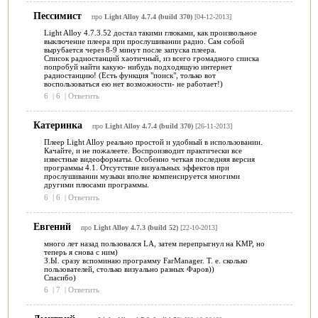
Пессимист
про
Light Alloy 4.7.4 (build 370)
[04-12-2013]
Light Alloy 4.7.3.52 достал такими глюками, как произвольное
выключение плеера при прослушивании радио. Сам собой
вырубается через 8-9 минут после запуска плеера.
Список радиостанций хаотичный, из всего громадного списка
попробуй найти какую- нибудь подходящую интернет
радиостанцию! (Есть функция "поиск", только вот
воспользоваться ею нет возможности- не работает!)
6
|
6
|
Ответить
Катеринка
про
Light Alloy 4.7.4 (build 370)
[26-11-2013]
Плеер Light Alloy реально простой и удобный в использовании.
Качайте, и не пожалеете. Воспроизводит практически все
известные видеоформаты. Особенно четкая последняя версия
программы 4.1. Отсутствие визуальных эффектов при
прослушивании музыки вполне компенсируется многими
другими плюсами программы.
6
|
6
|
Ответить
Евгений
про
Light Alloy 4.7.3 (build 52)
[22-10-2013]
много лет назад пользовался LA, затем перепрыгнул на KMP, но
теперь я снова с ним)
З.Ы. сразу вспоминаю программу FarManager. Т. е. сколько
пользователей, столько визуально разных Фаров))
Спасибо)
6
|
7
|
Ответить