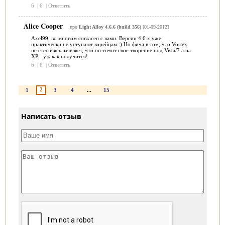
6
|
6
|
Ответить
Alice Cooper
про
Light Alloy 4.6.6 (build 356)
[01-09-2012]
Axel99, во многом согласен с вами. Версии 4.6.x уже
практически не уступают корейцам :) Но фича в том, что Vortex
не стесняясь заявляет, что он точит свое творение под Vista/7 а на
XP - уж как получится!
6
|
6
|
Ответить
2
1
3
4
...
15
Написать отзыв