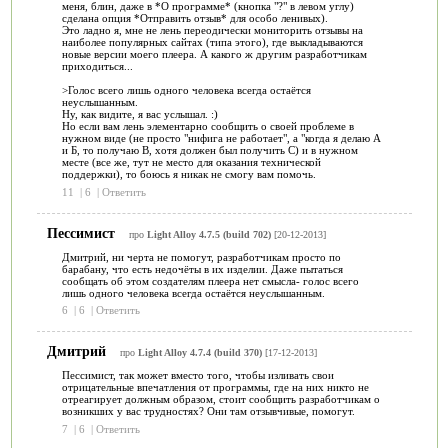
меня, блин, даже в *О программе* (кнопка "?" в левом углу)
сделана опция *Отправить отзыв* для особо ленивых).
Это ладно я, мне не лень переодически мониторить отзывы на
наиболее популярных сайтах (типа этого), где выкладываются
новые версии моего плеера. А какого ж другим разработчикам
приходиться...
>Голос всего лишь одного человека всегда остаётся
неуслышанным.
Ну, как видите, я вас услышал. :)
Но если вам лень элементарно сообщить о своей проблеме в
нужном виде (не просто "нифига не работает", а "когда я делаю А
и Б, то получаю В, хотя должен был получить С) и в нужном
месте (все же, тут не место для оказания технической
поддержки), то боюсь я никак не смогу вам помочь.
11
|
6
|
Ответить
Пессимист
про
Light Alloy 4.7.5 (build 702)
[20-12-2013]
Дмитрий, ни черта не помогут, разработчикам просто по
барабану, что есть недочёты в их изделии. Даже пытаться
сообщать об этом создателям плеера нет смысла- голос всего
лишь одного человека всегда остаётся неуслышанным.
6
|
6
|
Ответить
Дмитрий
про
Light Alloy 4.7.4 (build 370)
[17-12-2013]
Пессимист, так может вместо того, чтобы изливать свои
отрицательные впечатления от программы, где на них никто не
отреагирует должным образом, стоит сообщить разработчикам о
возникших у вас трудностях? Они там отзывчивые, помогут.
7
|
6
|
Ответить