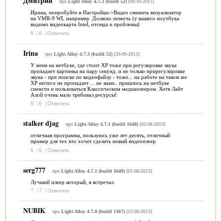
Дмитрий
про
Light Alloy 4.7.3 (build 52)
[09-10-2013]
Ирина, попробуйте в Настройки->Видео сменить визуализатор
на VMR-9 WL например. Должно помочь (у вашего ноутбука
видимо видеокарта Intel, отсюда и проблемы)
6
|
6
|
Ответить
Irina
про
Light Alloy 4.7.3 (build 52)
[30-09-2013]
У меня на нетбуке, где стоит ХР тоже при регулировке звука
пропадает картинка на пару секунд. и не только прирегулировке
звука - при поиске по видеофайлу - тоже... на работе на таком же
ХР ничего не пропадает ... не знаю.. пришлось на нетбуке
сненсти и пользоваться Классическим медиаплеером. Хотя Лайт
Алой очень мало требовал ресурсы!
6
|
6
|
Ответить
stalker djag
про
Light Alloy 4.7.1 (build 1640)
[02-08-2013]
отличная программа, пользуюсь уже лет десять, отличный
пример для тех кто хочет сделать новый видеоплеер
6
|
6
|
Ответить
serg777
про
Light Alloy 4.7.1 (build 1640)
[01-08-2013]
Лучший плеер который, я встречал.
7
|
7
|
Ответить
NUBIK
про
Light Alloy 4.7.0 (build 1367)
[12-06-2013]