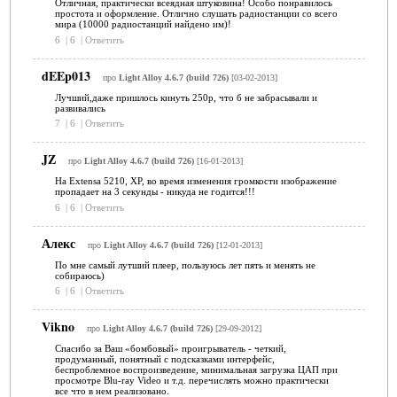
Отличная, практически всеядная штуковина! Особо понравилось
простота и оформление. Отлично слушать радиостанции со всего
мира (10000 радиостанций найдено им)!
6
|
6
|
Ответить
dEEp013
про
Light Alloy 4.6.7 (build 726)
[03-02-2013]
Лучший,даже пришлось кинуть 250р, что б не забрасывали и
развивались
7
|
6
|
Ответить
JZ
про
Light Alloy 4.6.7 (build 726)
[16-01-2013]
На Extensa 5210, XP, во время изменения громкости изображение
пропадает на 3 секунды - никуда не годится!!!
6
|
6
|
Ответить
Алекс
про
Light Alloy 4.6.7 (build 726)
[12-01-2013]
По мне самый лутший плеер, пользуюсь лет пять и менять не
собираюсь)
6
|
6
|
Ответить
Vikno
про
Light Alloy 4.6.7 (build 726)
[29-09-2012]
Спасибо за Ваш «бомбовый» проигрыватель - четкий,
продуманный, понятный с подсказками интерфейс,
беспроблемное воспроизведение, минимальная загрузка ЦАП при
просмотре Blu-ray Video и т.д. перечислять можно практически
все что в нем реализовано.