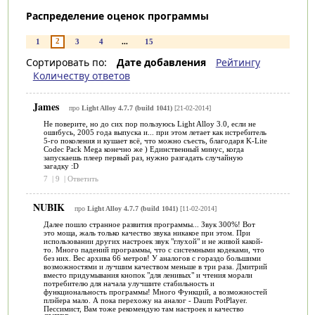
Распределение оценок программы
2
1
3
4
...
15
Сортировать по:
Дате добавления
Рейтингу
Количеству ответов
James
про
Light Alloy 4.7.7 (build 1041)
[21-02-2014]
Не поверите, но до сих пор пользуюсь Light Alloy 3.0, если не
ошибусь, 2005 года выпуска и... при этом летает как истребитель
5-го поколения и кушает всё, что можно съесть, благодаря K-Lite
Codec Pack Mega конечно же ) Единственный минус, когда
запускаешь плеер первый раз, нужно разгадать случайную
загадку :D
7
|
9
|
Ответить
NUBIK
про
Light Alloy 4.7.7 (build 1041)
[11-02-2014]
Далее пошло странное развития программы... Звук 300%! Вот
это моща, жаль только качество звука никакое при этом. При
использовании других настроек звук "глухой" и не живой какой-
то. Много падений программы, что с системными кодеками, что
без них. Вес архива 66 метров! У аналогов с гораздо большими
возможностями и лучшим качеством меньше в три раза. Дмитрий
вместо придумывания кнопок "для ленивых" и чтения морали
потребителю для начала улучшите стабильность и
функциональность программы! Много Функций, а возможностей
плэйера мало. А пока перехожу на аналог - Daum PotPlayer.
Пессимист, Вам тоже рекомендую там настроек и качество