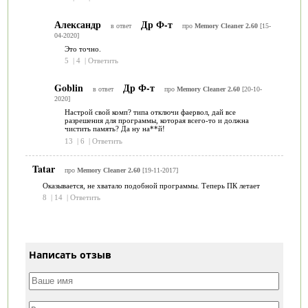
Александр
Др Ф-т
в ответ
про
Memory Cleaner 2.60
[15-
04-2020]
Это точно.
5
|
4
|
Ответить
Goblin
Др Ф-т
в ответ
про
Memory Cleaner 2.60
[20-10-
2020]
Настрой свой комп? типа отключи фаервол, дай все
разрешения для программы, которая всего-то и должна
чистить память? Да ну на**й!
13
|
6
|
Ответить
Tatar
про
Memory Cleaner 2.60
[19-11-2017]
Оказывается, не хватало подобной программы. Теперь ПК летает
8
|
14
|
Ответить
Написать отзыв