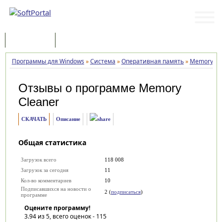
Программы
Статьи
Программы для Windows
»
Система
»
Оперативная память
»
Memory Cl
Отзывы о программе
Memory
Cleaner
СКАЧАТЬ
Описание
Общая статистика
Загрузок всего
118 008
Загрузок за сегодня
11
Кол-во комментариев
10
Подписавшихся на новости о
2 (
подписаться
)
программе
Оцените программу!
3.94
из 5, всего оценок -
115