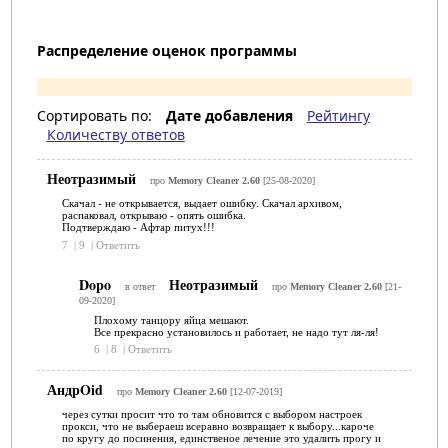
Распределение оценок программы
Сортировать по:
Дате добавления
Рейтингу
Количеству ответов
Неотразимый
про
Memory Cleaner 2.60
[25-08-2020]
Скачал - не открывается, выдает ошибку. Скачал архивом,
распаковал, открываю - опять ошибка.
Подтверждаю - Афтар питух!!!
7
|
9
|
Ответить
Dopo
Неотразимый
в ответ
про
Memory Cleaner 2.60
[21-
09-2020]
Плохому танцору яйца мешают.
Все прекрасно установилось и работает, не надо тут ля-ля!
6
|
8
|
Ответить
АндрOid
про
Memory Cleaner 2.60
[12-07-2019]
через сутки просит что то там обновится с выбором настроек
прокси, что не выбераеш всеравно возвращает к выбору...кароче
по кругу до посинения, единственое лечение это удалить прогу и