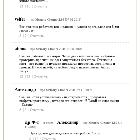
заново поставить...
13
|
15
|
Ответить
velfer
про
Memory Cleaner 2.60
[07-02-2019]
Все отлично работает, как и раньше! нужная прога даже для 8-ми
гигов озу
8
|
7
|
Ответить
atoms
про
Memory Cleaner 2.60
[04-08-2018]
Скачал, работает, все норм. Через день комп включаю - обновы
проверить просит и не дает запуститься без этого. Отключил
инет - все равно не пускает, предлагая проверить соединение и
прокси. Ну его накуй, не люблю такую навязчивость. Афтар
питух
13
|
23
|
Ответить
Александр
про
Memory Cleaner 2.60
[29-11-2017]
Скачал , стал устанавливать - не открывается , предлагает
выбрать программу , которая его откроет !!! Такой не смог найти
! Удаляю !
8
|
8
|
Ответить
Др Ф-т
Александр
в ответ
про
Memory Cleaner 2.60
[14-
11-2018]
Прежде,чем удалять,сначала настрой свой комп.
9
|
12
|
Ответить