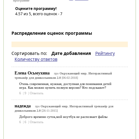
программе
Оцените программу!
4.57
из 5, всего оценок -
7
Распределение оценок программы
Сортировать по:
Дате добавления
Рейтингу
Количеству ответов
Елена Осьмухина
про
Окружающий мир. Интерактивный
тренажёр для дошкольников 2.0
[06-02-2018]
Очень современная, нужная, доступная для понимания детей
игра. Как можно купить полную версию? Кто подскажет?
6
|
9
|
Ответить
надежда
про
Окружающий мир. Интерактивный тренажёр для
дошкольников 2.0
[26-11-2015]
Доброго времени суток,мой ноутбук не распознает файлы
6
|
6
|
Ответить