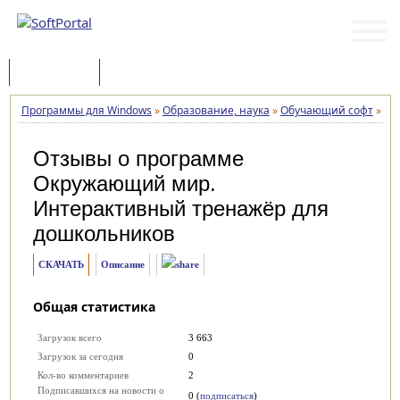
Программы
Статьи
Программы для Windows
»
Образование, наука
»
Обучающий софт
»
Ок
Отзывы о программе
Окружающий мир.
Интерактивный тренажёр для
дошкольников
СКАЧАТЬ
Описание
Общая статистика
Загрузок всего
3 663
Загрузок за сегодня
0
Кол-во комментариев
2
Подписавшихся на новости о
0 (
подписаться
)