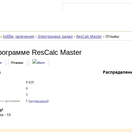
Войти на аккаунт
Зарегистрироваться
»
Хобби, увлечения
»
Электроника, радио
»
ResCalc Master
»
Отзывы
рограмме
ResCalc Master
е
Отзывы
а
Распределен
9 629
0
3
и о программе
1 (
подписаться
)
у!
ок -
10