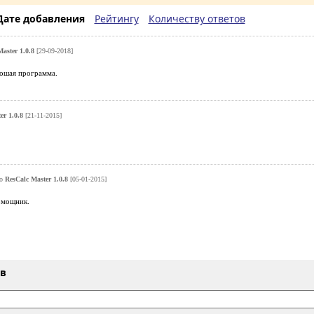
Дате добавления
Рейтингу
Количеству ответов
aster 1.0.8
[29-09-2018]
ошая программа.
er 1.0.8
[21-11-2015]
ро
ResCalc Master 1.0.8
[05-01-2015]
омощник.
ыв