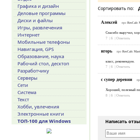
Графика и дизайн
Сортировать по:
Деловые программы
Диски и файлы
Алексей
про
ResCalc M
Игры, развлечения
Спасибо выручил, хор
Интернет
7
|
6
|
Ответить
Мобильные телефоны
Навигация, GPS
игорь
про
ResCalc Mast
Образование, наука
класс, рекомендую.
Рабочий стол, десктоп
7
|
6
|
Ответить
Разработчику
Серверы
с супер деревни
п
Сети
Хороший, полезный п
Система
8
|
6
|
Ответить
Текст
Хобби, увлечения
Электронные книги
ТОП-100 для Windows
Написать отз