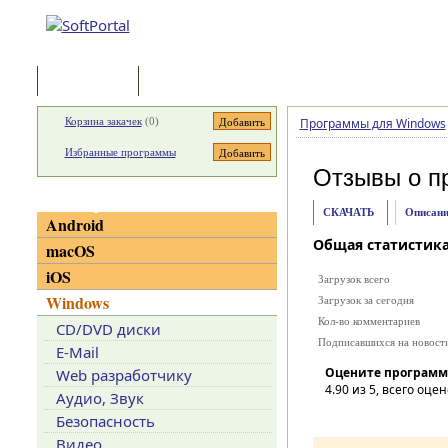
Программы
Статьи
Корзина закачек
(
0
)
Программы для Windows
Избранные программы
Отзывы о п
Категории
СКАЧАТЬ
Описани
Android
Общая статистик
macOS
iOS
Загрузок всего
Windows
Загрузок за сегодня
Кол-во комментариев
CD/DVD диски
Подписавшихся на новост
E-Mail
Оцените программ
Web разработчику
4.90
из 5, всего оцен
Аудио, Звук
Безопасность
Видео