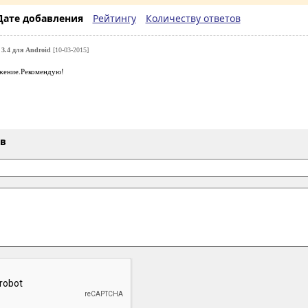
Дате добавления
Рейтингу
Количеству ответов
r 3.4 для Android
[10-03-2015]
жение.Рекомендую!
ыв