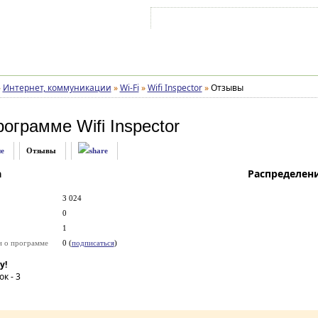
Войти на аккаунт
Зарегистрироваться
»
Интернет, коммуникации
»
Wi-Fi
»
Wifi Inspector
»
Отзывы
рограмме
Wifi Inspector
е
Отзывы
а
Распределен
3 024
0
1
и о программе
0 (
подписаться
)
у!
ок -
3