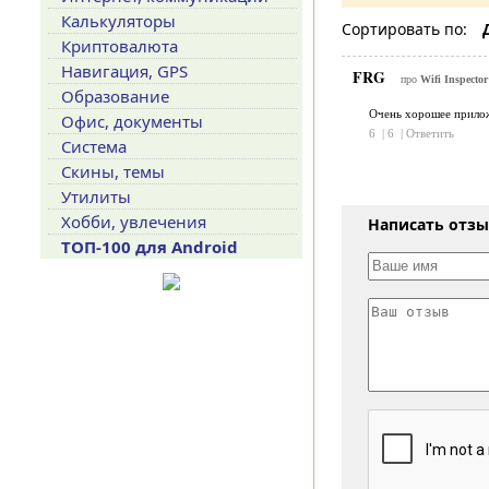
Калькуляторы
Сортировать по:
Криптовалюта
Навигация, GPS
FRG
про
Wifi Inspecto
Образование
Очень хорошее прило
Офис, документы
6
|
6
|
Ответить
Система
Скины, темы
Утилиты
Хобби, увлечения
Написать отз
ТОП-100 для Android