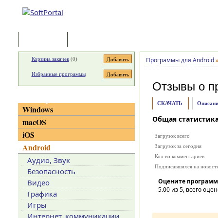
Программы
Статьи
Корзина закачек
(
0
)
Программы для Android
Избранные программы
Отзывы о п
Категории
СКАЧАТЬ
Описани
Windows
Общая статистик
macOS
iOS
Загрузок всего
Android
Загрузок за сегодня
Кол-во комментариев
Аудио, Звук
Подписавшихся на новост
Безопасность
Оцените программ
Видео
5.00
из 5, всего оцен
Графика
Игры
Интернет, коммуникации