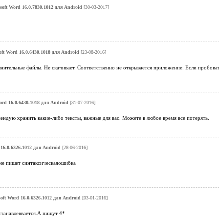
soft Word 16.0.7830.1012 для Android
[30-03-2017]
oft Word 16.0.6430.1018 для Android
[23-08-2016]
нительные файлы. Не скачивает. Соответственно не открывается приложение. Если пробовать
ord 16.0.6430.1018 для Android
[31-07-2016]
ендую хранить какие-либо тексты, важные для вас. Можете в любое время все потерять.
 16.0.6326.1012 для Android
[28-06-2016]
мне пишет синтаксическаяошибка
oft Word 16.0.6326.1012 для Android
[03-01-2016]
станавлеввается.А пишут 4*