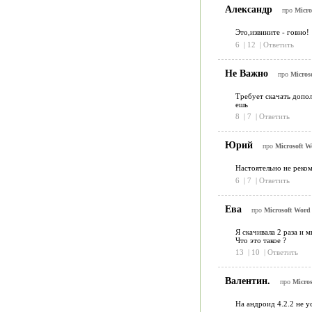
Александр
про
Micro
Это,извините - говно!
6
|
12
|
Ответить
Не Важно
про
Micros
Требует скачать допол
ешь
8
|
7
|
Ответить
Юрий
про
Microsoft W
Настоятельно не реком
6
|
7
|
Ответить
Ева
про
Microsoft Word
Я скачивала 2 раза и 
Что это такое ?
13
|
10
|
Ответить
Валентин.
про
Micros
На андроид 4.2.2 не у