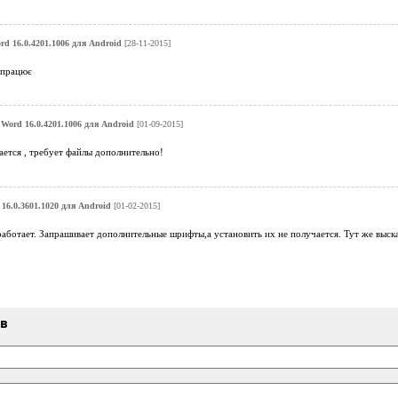
rd 16.0.4201.1006 для Android
[28-11-2015]
 працює
 Word 16.0.4201.1006 для Android
[01-09-2015]
ается , требует файлы дополнительно!
 16.0.3601.1020 для Android
[01-02-2015]
аботает. Запрашивает дополнительные шрифты,а установить их не получается. Тут же выскак
ыв