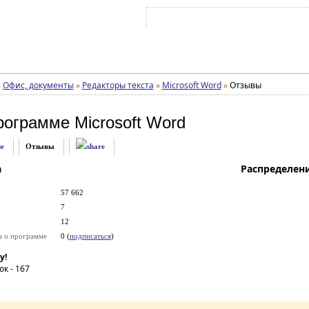
Войти на аккаунт
Зарегистрироваться
»
Офис, документы
»
Редакторы текста
»
Microsoft Word
»
Отзывы
рограмме
Microsoft Word
е
Отзывы
а
Распределен
57 662
7
12
и о программе
0 (
подписаться
)
у!
ок -
167