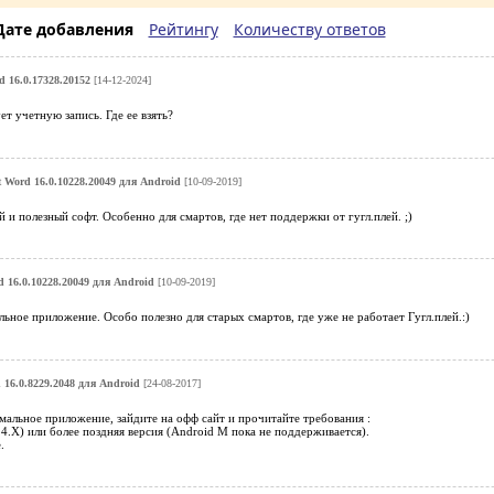
Дате добавления
Рейтингу
Количеству ответов
d 16.0.17328.20152
[14-12-2024]
ет учетную запись. Где ее взять?
t Word 16.0.10228.20049 для Android
[10-09-2019]
 и полезный софт. Особенно для смартов, где нет поддержки от гугл.плей. ;)
d 16.0.10228.20049 для Android
[10-09-2019]
ьное приложение. Особо полезно для старых смартов, где уже не работает Гугл.плей.:)
 16.0.8229.2048 для Android
[24-08-2017]
альное приложение, зайдите на офф сайт и прочитайте требования :
4.4.X) или более поздняя версия (Android M пока не поддерживается).
.