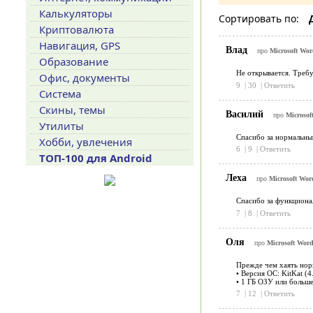
Калькуляторы
Сортировать по:
Криптовалюта
Навигация, GPS
Влад
про
Microsoft Wor
Образование
Не открывается. Требу
Офис, документы
9
|
30
|
Ответить
Система
Скины, темы
Василий
про
Microsof
Утилиты
Спасибо за нормальный
Хобби, увлечения
6
|
9
|
Ответить
ТОП-100 для Android
Леха
про
Microsoft Wor
Спасибо за функционал
7
|
8
|
Ответить
Оля
про
Microsoft Word
Прежде чем хаять норм
• Версия ОС: KitKat (
• 1 ГБ ОЗУ или больше
7
|
12
|
Ответить