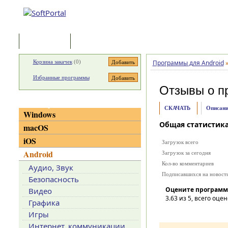
Программы
Статьи
Корзина закачек
(
0
)
Программы для Android
Избранные программы
Отзывы о п
Категории
СКАЧАТЬ
Описани
Windows
Общая статистик
macOS
iOS
Загрузок всего
Android
Загрузок за сегодня
Кол-во комментариев
Аудио, Звук
Подписавшихся на новост
Безопасность
Оцените программ
Видео
3.63
из 5, всего оцен
Графика
Игры
Интернет, коммуникации