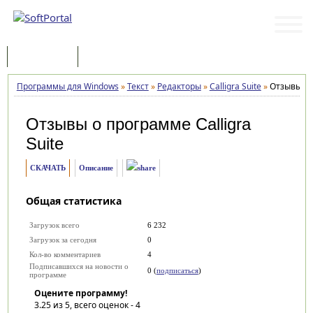
Программы
Статьи
Программы для Windows
»
Текст
»
Редакторы
»
Calligra Suite
»
Отзывы
Отзывы о программе
Calligra
Suite
СКАЧАТЬ
Описание
Общая статистика
Загрузок всего
6 232
Загрузок за сегодня
0
Кол-во комментариев
4
Подписавшихся на новости о
0 (
подписаться
)
программе
Оцените программу!
3.25
из 5, всего оценок -
4