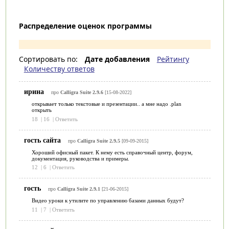
Распределение оценок программы
Сортировать по:
Дате добавления
Рейтингу
Количеству ответов
ирина
про
Calligra Suite 2.9.6
[15-08-2022]
открывает только текстовые и презентации.. а мне надо .plan
открыть
18
|
16
|
Ответить
гость сайта
про
Calligra Suite 2.9.5
[09-09-2015]
Хороший офисный пакет. К нему есть справочный центр, форум,
документация, руководства и примеры.
12
|
6
|
Ответить
гость
про
Calligra Suite 2.9.1
[21-06-2015]
Видео уроки к утилите по управлению базами данных будут?
11
|
7
|
Ответить