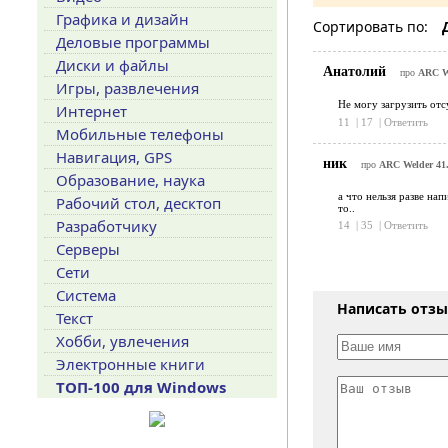
Графика и дизайн
Сортировать по:
Деловые программы
Диски и файлы
Анатолий
про
ARC We
Игры, развлечения
Не могу загрузить отс
Интернет
11
|
17
|
Ответить
Мобильные телефоны
Навигация, GPS
ник
про
ARC Welder 41.
Образование, наука
а что нельзя разве нап
Рабочий стол, десктоп
то..
Разработчику
14
|
35
|
Ответить
Серверы
Сети
Система
Написать отз
Текст
Хобби, увлечения
Электронные книги
ТОП-100 для Windows