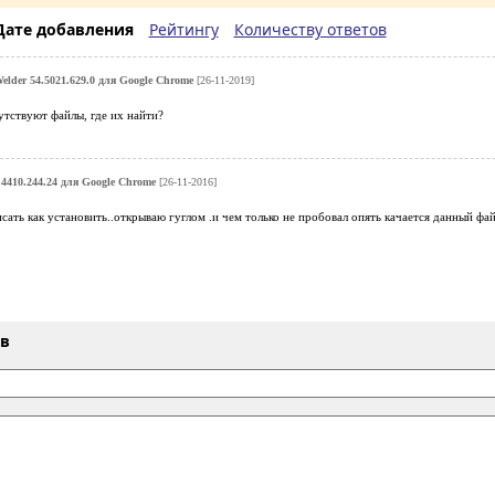
Дате добавления
Рейтингу
Количеству ответов
lder 54.5021.629.0 для Google Chrome
[26-11-2019]
утствуют файлы, где их найти?
4410.244.24 для Google Chrome
[26-11-2016]
исать как установить..открываю гуглом .и чем только не пробовал опять качается данный фай
ыв