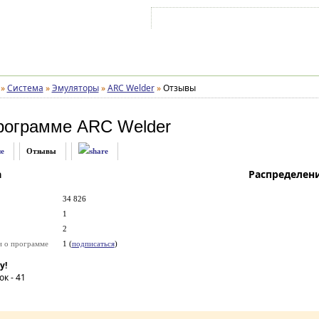
Войти на аккаунт
Зарегистрироваться
»
Система
»
Эмуляторы
»
ARC Welder
»
Отзывы
рограмме
ARC Welder
е
Отзывы
а
Распределен
34 826
1
2
и о программе
1 (
подписаться
)
у!
ок -
41