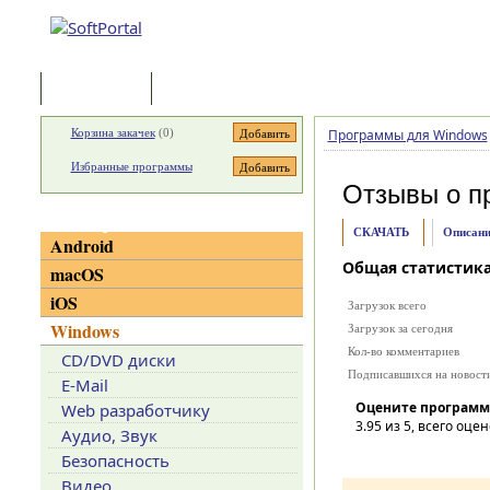
Программы
Статьи
Корзина закачек
(
0
)
Программы для Windows
Избранные программы
Отзывы о п
Категории
СКАЧАТЬ
Описани
Android
Общая статистик
macOS
iOS
Загрузок всего
Windows
Загрузок за сегодня
Кол-во комментариев
CD/DVD диски
Подписавшихся на новост
E-Mail
Оцените программ
Web разработчику
3.95
из 5, всего оцен
Аудио, Звук
Безопасность
Видео