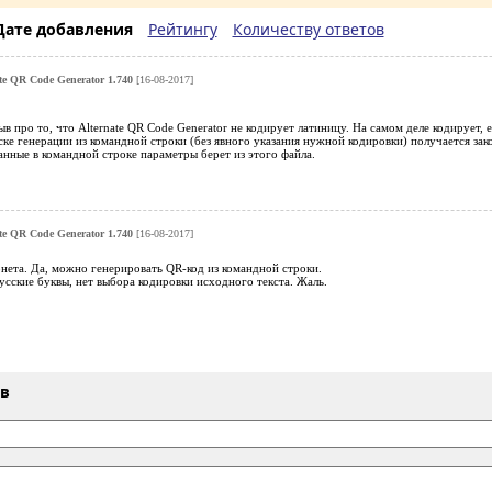
Дате добавления
Рейтингу
Количеству ответов
te QR Code Generator 1.740
[16-08-2017]
ыв про то, что Alternate QR Code Generator не кодирует латиницу. На самом деле кодирует,
ске генерации из командной строки (без явного указания нужной кодировки) получается зак
занные в командной строке параметры берет из этого файла.
te QR Code Generator 1.740
[16-08-2017]
рнета. Да, можно генерировать QR-код из командной строки.
сские буквы, нет выбора кодировки исходного текста. Жаль.
ыв