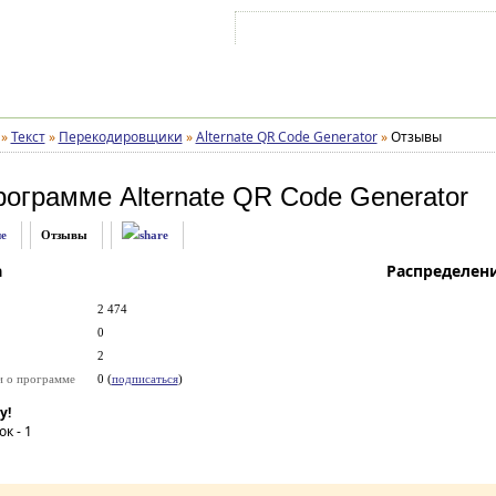
Войти на аккаунт
Зарегистрироваться
»
Текст
»
Перекодировщики
»
Alternate QR Code Generator
»
Отзывы
рограмме
Alternate QR Code Generator
е
Отзывы
а
Распределен
2 474
0
2
и о программе
0 (
подписаться
)
у!
ок -
1