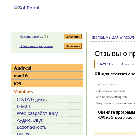
Программы
Статьи
Корзина закачек
(
0
)
Программы для Windows
Избранные программы
Отзывы о п
Категории
СКАЧАТЬ
Описани
Android
Общая статистик
macOS
iOS
Загрузок всего
Windows
Загрузок за сегодня
Кол-во комментариев
CD/DVD диски
Подписавшихся на новост
E-Mail
Оцените программ
Web разработчику
4.00
из 5, всего оцен
Аудио, Звук
Безопасность
Видео