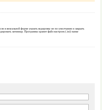
 если в визуальной форме указать кодировку не по-умолчанию и закрыть
одировать латиницу. Программа хранит файл настроек (.ini) папке