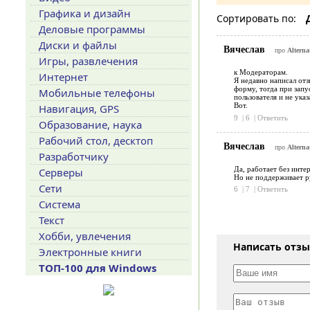
Графика и дизайн
Сортировать по:
Деловые программы
Диски и файлы
Вячеслав
про
Alterna
Игры, развлечения
к Модераторам.
Интернет
Я недавно написал отз
форму, тогда при запу
Мобильные телефоны
пользователя и не ука
Вот.
Навигация, GPS
9
|
6
|
Ответить
Образование, наука
Рабочий стол, десктоп
Вячеслав
про
Alterna
Разработчику
Да, работает без инте
Серверы
Но не поддерживает ру
Сети
6
|
7
|
Ответить
Система
Текст
Хобби, увлечения
Написать отз
Электронные книги
ТОП-100 для Windows