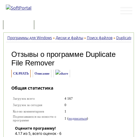
Программы
Статьи
Программы для Windows
»
Диски и файлы
»
Поиск файлов
»
Duplicate F
Отзывы о программе
Duplicate
File Remover
СКАЧАТЬ
Описание
Общая статистика
Загрузок всего
4 167
Загрузок за сегодня
0
Кол-во комментариев
1
Подписавшихся на новости о
1 (
подписаться
)
программе
Оцените программу!
4.17
из 5, всего оценок -
6