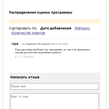
Распределение оценок программы
Сортировать по:
Дате добавления
Рейтингу
Количеству ответов
(ерж
про
Duplicate File Remover 3.6
[27-04-2015]
Года два назад пробовал эту программу, но так и не прижилась,
так как достаточно неудобная в работе.
8
|
7
|
Ответить
Написать отзыв