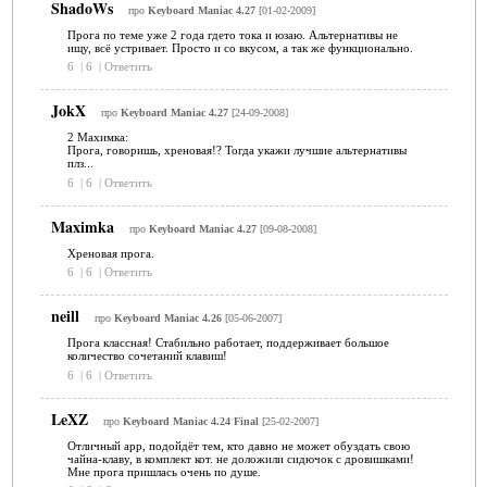
ShadoWs
про
Keyboard Maniac 4.27
[01-02-2009]
Прога по теме уже 2 года гдето тока и юзаю. Альтернативы не
ищу, всё устривает. Просто и со вкусом, а так же функционально.
6
|
6
|
Ответить
JokX
про
Keyboard Maniac 4.27
[24-09-2008]
2 Махимка:
Прога, говоришь, хреновая!? Тогда укажи лучшие альтернативы
плз...
6
|
6
|
Ответить
Maximka
про
Keyboard Maniac 4.27
[09-08-2008]
Хреновая прога.
6
|
6
|
Ответить
neill
про
Keyboard Maniac 4.26
[05-06-2007]
Прога классная! Стабильно работает, поддерживает большое
количество сочетаний клавиш!
6
|
6
|
Ответить
LeXZ
про
Keyboard Maniac 4.24 Final
[25-02-2007]
Отличный app, подойдёт тем, кто давно не может обуздать свою
чайна-клаву, в комплект кот. не доложили сидючок с дровишками!
Мне прога пришлась очень по душе.