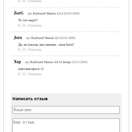
6
|
6
|
Ответить
ZorG
про
Keyboard Maniac 4.1.5
[24-02-2006]
То что надо!!
6
|
6
|
Ответить
Jora
про
Keyboard Maniac 4.1
[23-01-2006]
Да, не плохая, мое мнение - must have!
6
|
6
|
Ответить
Xep
про
Keyboard Maniac 4.0.13 design
[19-12-2005]
классная прога =)
6
|
6
|
Ответить
Написать отзыв