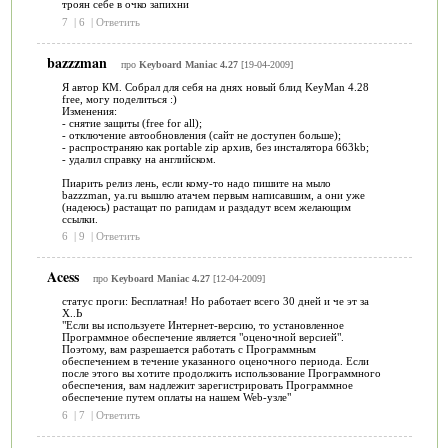
троян себе в очко запихни
7
|
6
|
Ответить
bazzzman
про
Keyboard Maniac 4.27
[19-04-2009]
Я автор КМ. Cобрал для себя на днях новый блид KeyMan 4.28
free, могу поделиться :)
Изменения:
- снятие защиты (free for all);
- отключение автообновления (сайт не доступен больше);
- распространяю как portable zip архив, без инсталятора 663kb;
- удалил справку на английском.
Пиарить релиз лень, если кому-то надо пишите на мыло
bazzzman, ya.ru вышлю атачем первым написавшим, а они уже
(надеюсь) растащат по рапидам и раздадут всем желающим
ссылки.
6
|
9
|
Ответить
Acess
про
Keyboard Maniac 4.27
[12-04-2009]
статус проги: Бесплатная! Но работает всего 30 дней и че эт за
Х..Ь
"Если вы используете Интернет-версию, то установленное
Программное обеспечение является "оценочной версией".
Поэтому, вам разрешается работать с Программным
обеспечением в течение указанного оценочного периода. Если
после этого вы хотите продолжить использование Программного
обеспечения, вам надлежит зарегистрировать Программное
обеспечение путем оплаты на нашем Web-узле"
6
|
7
|
Ответить