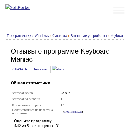
Программы
Статьи
Программы для Windows
»
Система
»
Внешние устройства
»
Keyboard M
Отзывы о программе
Keyboard
Maniac
СКАЧАТЬ
Описание
Общая статистика
Загрузок всего
28 506
Загрузок за сегодня
1
Кол-во комментариев
17
Подписавшихся на новости о
4 (
подписаться
)
программе
Оцените программу!
4.42
из 5, всего оценок -
31