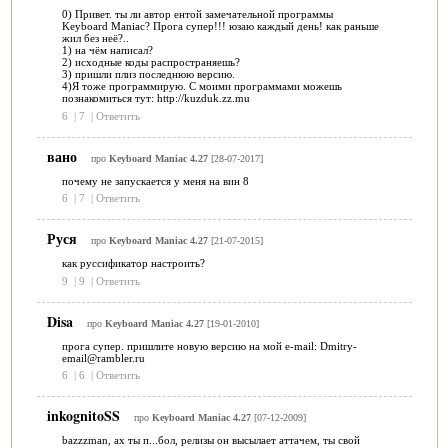
0) Привет. ты ли автор ентой замечательной программы
Keyboard Maniac? Прога супер!!! юзаю каждый день! как раньше
жил без неё?..
1) на чём написал?
2) исходные коды распространяешь?
3) пришли плиз последнюю версию.
4)Я тоже программирую. С моими программами можешь
познакомиться тут: http://kuzduk.zz.mu
6
|
7
|
Ответить
вано
про
Keyboard Maniac 4.27
[28-07-2017]
почему не запускается у меня на вин 8
6
|
7
|
Ответить
Руся
про
Keyboard Maniac 4.27
[21-07-2015]
как руссификатор настроить?
9
|
9
|
Ответить
Disa
про
Keyboard Maniac 4.27
[19-01-2010]
прога супер. пришлите новую версию на мой e-mail: Dmitry-
email@rambler.ru
6
|
6
|
Ответить
inkognitoSS
про
Keyboard Maniac 4.27
[07-12-2009]
bazzzman, ах ты п...бол, релизы он высылает аттачем, ты свой