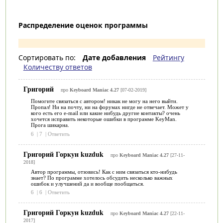
Распределение оценок программы
Сортировать по:
Дате добавления
Рейтингу
Количеству ответов
Григорий
про
Keyboard Maniac 4.27
[07-02-2019]
Помогите связаться с автором! никак не могу на него выйти.
Пропал! Ни на почту, ни на форумах нигде не отвечает. Может у
кого есть его e-mail или какие нибудь другие контакты? очень
хочется исправить некоторые ошибки в программе KeyMan.
Прога шикарна.
6
|
7
|
Ответить
Григорий Горкун kuzduk
про
Keyboard Maniac 4.27
[27-11-
2018]
Автор программы, отзовись! Как с ним связаться кто-нибудь
знает? По программе хотелось обсудить несколько важных
ошибок и улучшений да и вообще пообщаться.
6
|
6
|
Ответить
Григорий Горкун kuzduk
про
Keyboard Maniac 4.27
[22-11-
2017]