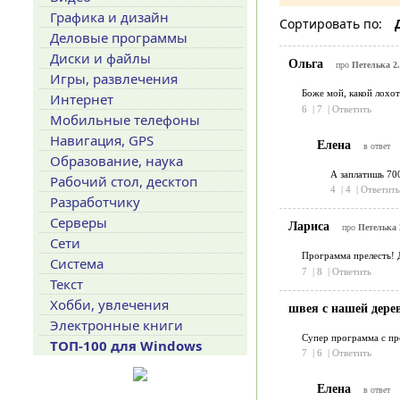
Графика и дизайн
Сортировать по:
Деловые программы
Диски и файлы
Ольга
про
Петелька 2.
Игры, развлечения
Боже мой, какой лохот
Интернет
6
|
7
|
Ответить
Мобильные телефоны
Навигация, GPS
Елена
в ответ
Образование, наука
А заплатишь 700
Рабочий стол, десктоп
4
|
4
|
Ответить
Разработчику
Серверы
Лариса
про
Петелька 2
Сети
Программа прелесть! Д
Система
7
|
8
|
Ответить
Текст
Хобби, увлечения
швея с нашей дер
Электронные книги
Супер программа с пр
ТОП-100 для Windows
7
|
6
|
Ответить
Елена
в ответ