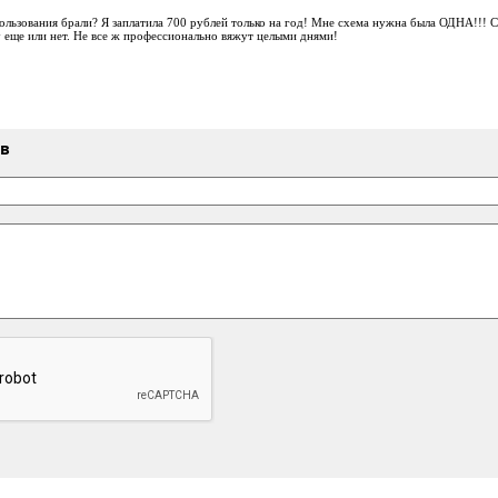
ользования брали? Я заплатила 700 рублей только на год! Мне схема нужна была ОДНА!!! С
 еще или нет. Не все ж профессионально вяжут целыми днями!
ыв