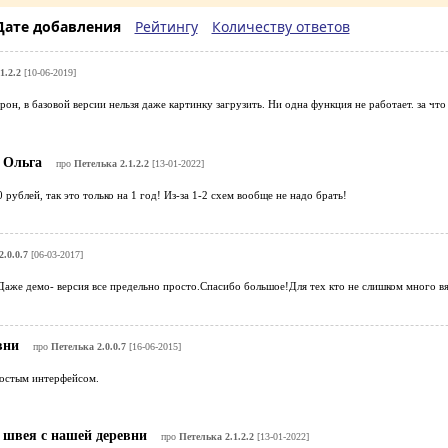
Дате добавления
Рейтингу
Количеству ответов
1.2.2
[10-06-2019]
рон, в базовой версии нельзя даже картинку загрузить. Ни одна функция не работает. за что
Ольга
про
Петелька 2.1.2.2
[13-01-2022]
 рублей, так это только на 1 год! Из-за 1-2 схем вообще не надо брать!
.0.0.7
[06-03-2017]
аже демо- версия все предельно просто.Спасибо большое!Для тех кто не слишком много вя
евни
про
Петелька 2.0.0.7
[16-06-2015]
остым интерфейсом.
швея с нашей деревни
про
Петелька 2.1.2.2
[13-01-2022]