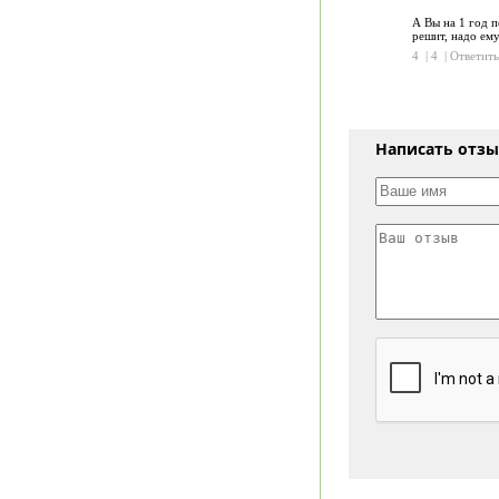
А Вы на 1 год п
решит, надо ему
4
|
4
|
Ответить
Написать отз