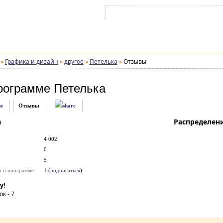
Войти на аккаунт
Зарегистрироваться
»
Графика и дизайн
»
другое
»
Петелька
»
Отзывы
рограмме
Петелька
е
Отзывы
а
Распределен
4 002
0
5
и о программе
1 (
подписаться
)
у!
ок -
7