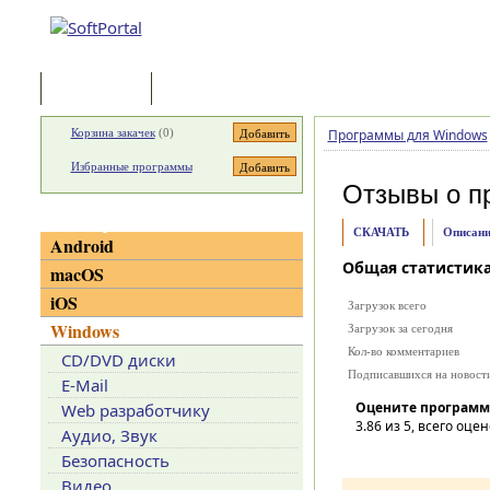
Программы
Статьи
Корзина закачек
(
0
)
Программы для Windows
Избранные программы
Отзывы о п
Категории
СКАЧАТЬ
Описани
Android
Общая статистик
macOS
iOS
Загрузок всего
Windows
Загрузок за сегодня
Кол-во комментариев
CD/DVD диски
Подписавшихся на новост
E-Mail
Оцените программ
Web разработчику
3.86
из 5, всего оцен
Аудио, Звук
Безопасность
Видео