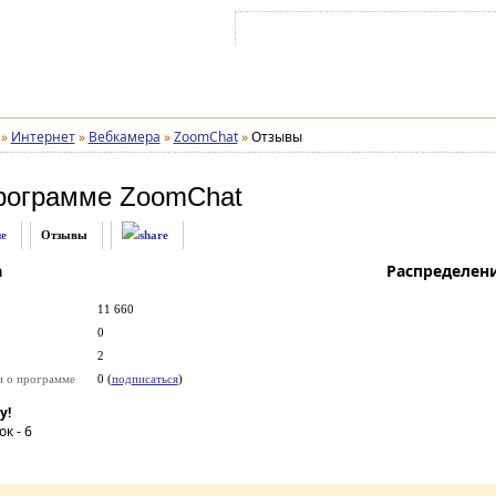
Войти на аккаунт
Зарегистрироваться
»
Интернет
»
Вебкамера
»
ZoomChat
»
Отзывы
рограмме
ZoomChat
е
Отзывы
а
Распределен
11 660
0
2
и о программе
0 (
подписаться
)
у!
ок -
6