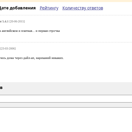
Дате добавления
Рейтингу
Количеству ответов
 5.4.1
[20-06-2015]
 английском и платная... и первая строчка
[23-03-2006]
юсь дома через дайл-ап, нареканий никаких.
ыв