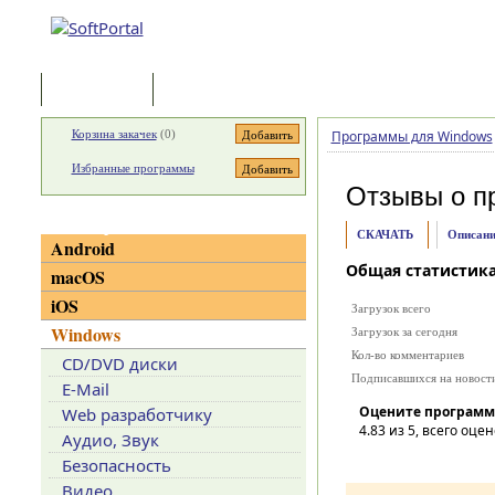
Программы
Статьи
Корзина закачек
(
0
)
Программы для Windows
Избранные программы
Отзывы о п
Категории
СКАЧАТЬ
Описани
Android
Общая статистик
macOS
iOS
Загрузок всего
Windows
Загрузок за сегодня
Кол-во комментариев
CD/DVD диски
Подписавшихся на новост
E-Mail
Оцените программ
Web разработчику
4.83
из 5, всего оцен
Аудио, Звук
Безопасность
Видео