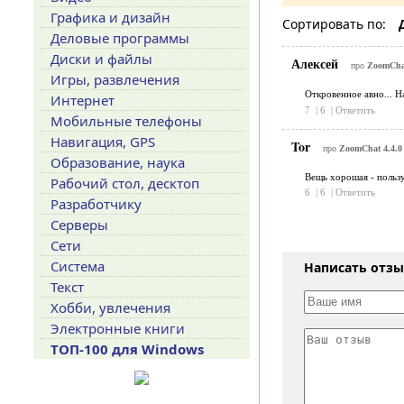
Графика и дизайн
Сортировать по:
Деловые программы
Диски и файлы
Алексей
про
ZoomChat
Игры, развлечения
Откровенное авно... На
Интернет
7
|
6
|
Ответить
Мобильные телефоны
Навигация, GPS
Tor
про
ZoomChat 4.4.0
Образование, наука
Вещь хорошая - пользу
Рабочий стол, десктоп
6
|
6
|
Ответить
Разработчику
Серверы
Сети
Система
Написать отз
Текст
Хобби, увлечения
Электронные книги
ТОП-100 для Windows