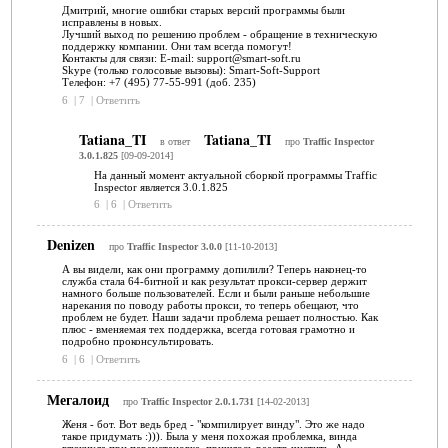
Дмитрий, многие ошибки старых версий программы были
исправлены в новых.
Лучший выход по решению проблем - обращение в техническую
поддержку компании. Они там всегда помогут!
Контакты для связи: E-mail: support@smart-soft.ru
Skype (только голосовые вызовы): Smart-Soft-Support
Телефон: +7 (495) 77-55-991 (доб. 235)
6
|
7
|
Ответить
Tatiana_TI
Tatiana_TI
в ответ
про
Traffic Inspector
3.0.1.825
[09-09-2014]
На данный момент актуальной сборкой программы Traffic
Inspector является 3.0.1.825
6
|
6
|
Ответить
Denizen
про
Traffic Inspector 3.0.0
[11-10-2013]
А вы видели, как они программу допилили? Теперь наконец-то
служба стала 64-битной и как результат прокси-сервер держит
намного больше пользователей. Если и были раньше небольшие
нарекания по поводу работы прокси, то теперь обещают, что
проблем не будет. Наши задачи проблема решает полностью. Как
плюс - вменяемая тех поддержка, всегда готовая грамотно и
подробно проконсультировать.
6
|
6
|
Ответить
Мегалоид
про
Traffic Inspector 2.0.1.731
[14-02-2013]
Женя - бот. Вот ведь бред - "компилирует винду". Это же надо
такое придумать :))). Была у меня похожая проблемка, винда
глюкнула при переустановке, пришлось реестр чистить. А