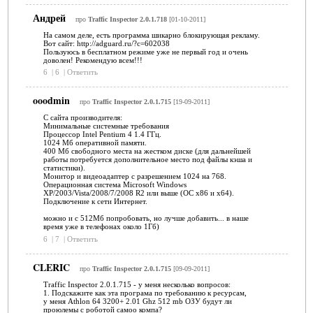
Андрей
про
Traffic Inspector 2.0.1.718
[01-10-2011]
На самом деле, есть программа шикарно блокирующая рекламу.
Вот сайт: http://adguard.ru/?c=602038
Пользуюсь в бесплатном режиме уже не первый год и очень
доволен! Рекомендую всем!!!
6
|
6
|
Ответить
ooodmin
про
Traffic Inspector 2.0.1.715
[19-09-2011]
C сайта производителя:
Минимальные системные требования
Процессор Intel Pentium 4 1.4 ГГц.
1024 Мб оперативной памяти.
400 Мб свободного места на жестком диске (для дальнейшей
работы потребуется дополнительное место под файлы кэша и
статистики).
Монитор и видеоадаптер с разрешением 1024 на 768.
Операционная система Microsoft Windows
XP/2003/Vista/2008/7/2008 R2 или выше (ОС х86 и x64).
Подключение к сети Интернет.
можно и с 512Мб попробовать, но лучше добавить... в наше
время уже в телефонах около 1Гб)
6
|
7
|
Ответить
CLERIC
про
Traffic Inspector 2.0.1.715
[09-09-2011]
Traffic Inspector 2.0.1.715 - у меня несколько вопросов:
1. Подскажите как эта програма по требованию к ресурсам,
у меня Athlon 64 3200+ 2.01 Ghz 512 mb ОЗУ будут ли
проюлемы с роботой самоо компа?