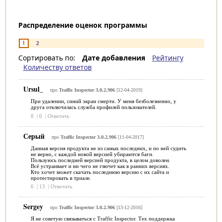
Распределение оценок программы
1
2
Сортировать по:
Дате добавления
Рейтингу
Количеству ответов
Ursul_
про
Traffic Inspector 3.0.2.906
[12-04-2019]
При удалении, синий экран смерти. У меня безболезненно, у
друга отключилась служба профилей пользователей.
8
|
6
|
Ответить
Серый
про
Traffic Inspector 3.0.2.906
[11-04-2017]
Данная версия продукта не из самых последних, и по ней судить
не верно, с каждой новой версией убираются баги.
Пользуюсь последней версией продукта, в целом доволен.
Всё устраивает и ни чего не глючет как в ранних версиях.
Кто хочет может скачать последнюю версию с их сайта и
протестировать в триале.
6
|
13
|
Ответить
Sergey
про
Traffic Inspector 3.0.2.906
[13-12-2016]
Я не советую связываться с Traffic Inspector. Тех поддержка