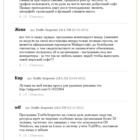
трафом пользовался, если руки на месте вполне добротный софт.
Правдо приходилось пару раз в техподдержку звонить,
интерфейс громоздкий и функций слишком много.
6
|
6
|
Ответить
Женя
про
Traffic Inspector 2.0.1.730
[05-02-2013]
все что я скажу правда- программа компилирует винду (заменяет
ее модули на свои) восстановка винды только полным сносом, не
является официальным партнером Майкрософт, до безобразия
глючнутая, о чем свидетельствует ее ежемесячное обновление,
постоянно пользуюсь ей в организации - настраиваю под нее
компьютеры - за что так не любить наших людей чтобы выпускать
такой мерзский софт!!!
6
|
7
|
Ответить
Кир
про
Traffic Inspector 2.0.1.721
[10-04-2012]
Лучшая на мой взгляд прога для удаление рекламы это
http://adguard.com/?c=635964
6
|
6
|
Ответить
self
про
Traffic Inspector 2.0.1.719
[22-12-2011]
Программа TrafficInspector на сомом деле довольно падучая,
ресурсы жрёт не меренно особенно когда организация более 50
человек, частично это связанно с тем что используется OS
Windows, мы ушли на Linux и систему учёта TraffPro, поставили
год назад и забыли.
6
|
6
|
Ответить