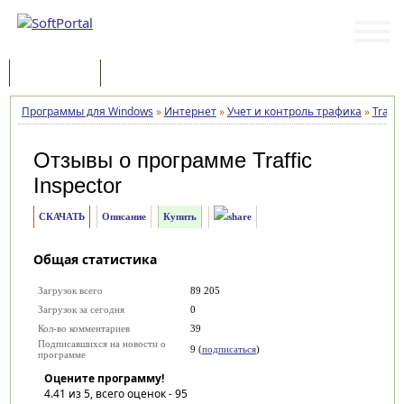
Программы
Статьи
Программы для Windows
»
Интернет
»
Учет и контроль трафика
»
Traffi
Отзывы о программе
Traffic
Inspector
СКАЧАТЬ
Описание
Купить
Общая статистика
Загрузок всего
89 205
Загрузок за сегодня
0
Кол-во комментариев
39
Подписавшихся на новости о
9 (
подписаться
)
программе
Оцените программу!
4.41
из 5, всего оценок -
95