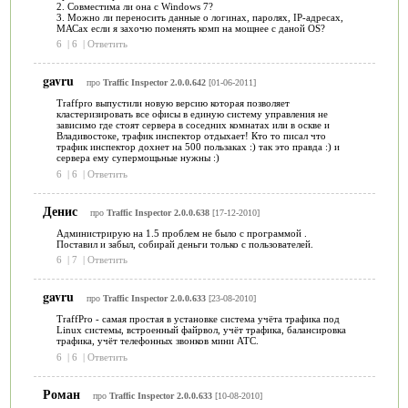
2. Совместима ли она с Windows 7?
3. Можно ли переносить данные о логинах, паролях, IP-адресах,
МАСах если я захочю поменять комп на мощнее с даной OS?
6
|
6
|
Ответить
gavru
про
Traffic Inspector 2.0.0.642
[01-06-2011]
Traffpro выпустили новую версию которая позволяет
кластеризировать все офисы в единую систему управления не
зависимо где стоят сервера в соседних комнатах или в оскве и
Владивостоке, трафик инспектор отдыхает! Кто то писал что
трафик инспектор дохнет на 500 пользаках :) так это правда :) и
сервера ему супермощьные нужны :)
6
|
6
|
Ответить
Денис
про
Traffic Inspector 2.0.0.638
[17-12-2010]
Администрирую на 1.5 проблем не было с программой .
Поставил и забыл, собирай деньги только с пользователей.
6
|
7
|
Ответить
gavru
про
Traffic Inspector 2.0.0.633
[23-08-2010]
TraffPro - самая простая в установке система учёта трафика под
Linux системы, встроенный файрвол, учёт трафика, балансировка
трафика, учёт телефонных звонков мини АТС.
6
|
6
|
Ответить
Роман
про
Traffic Inspector 2.0.0.633
[10-08-2010]