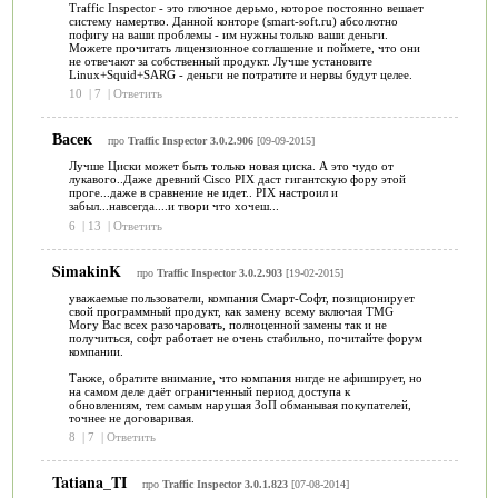
Traffic Inspector - это глючное дерьмо, которое постоянно вешает
систему намертво. Данной конторе (smart-soft.ru) абсолютно
пофигу на ваши проблемы - им нужны только ваши деньги.
Можете прочитать лицензионное соглашение и поймете, что они
не отвечают за собственный продукт. Лучше установите
Linux+Squid+SARG - деньги не потратите и нервы будут целее.
10
|
7
|
Ответить
Васек
про
Traffic Inspector 3.0.2.906
[09-09-2015]
Лучше Циски может быть только новая циска. А это чудо от
лукавого..Даже древний Cisco PIX даст гигантскую фору этой
проге...даже в сравнение не идет.. PIX настроил и
забыл...навсегда....и твори что хочеш...
6
|
13
|
Ответить
SimakinK
про
Traffic Inspector 3.0.2.903
[19-02-2015]
уважаемые пользователи, компания Смарт-Софт, позиционирует
свой программный продукт, как замену всему включая TMG
Могу Вас всех разочаровать, полноценной замены так и не
получиться, софт работает не очень стабильно, почитайте форум
компании.
Также, обратите внимание, что компания нигде не афиширует, но
на самом деле даёт ограниченный период доступа к
обновлениям, тем самым нарушая ЗоП обманывая покупателей,
точнее не договаривая.
8
|
7
|
Ответить
Tatiana_TI
про
Traffic Inspector 3.0.1.823
[07-08-2014]