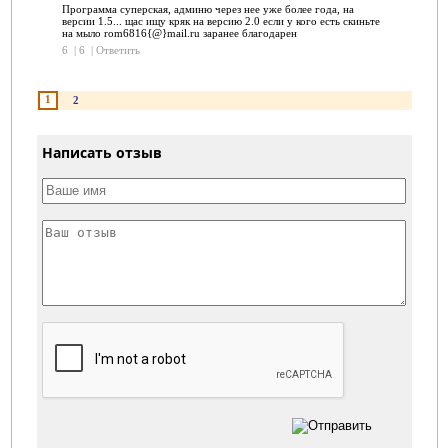
Программа суперская, админю через нее уже более года, на
версии 1.5... щас ищу кряк на версию 2.0 если у кого есть скиньте
на мыло rom6816{@}mail.ru заранее благодарен
6
|
6
|
Ответить
1
2
Написать отзыв