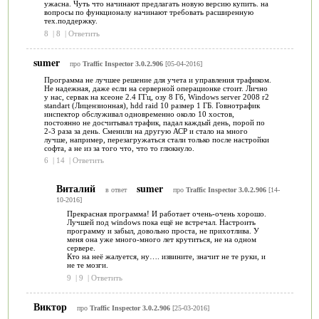
ужасна. Чуть что начинают предлагать новую версию купить. на
вопросы по функционалу начинают требовать расширенную
тех.поддержку.
8
|
8
|
Ответить
sumer
про
Traffic Inspector 3.0.2.906
[05-04-2016]
Программа не лучшее решение для учета и управления трафиком.
Не надежная, даже если на серверной операционке стоит. Лично
у нас, сервак на ксеоне 2.4 ГГц, озу 8 Гб, Windows server 2008 r2
standart (Лицензионная), hdd raid 10 размер 1 ГБ. Говнотрафик
инспектор обслуживал одновременно около 10 хостов,
постоянно не досчитывал трафик, падал каждый день, порой по
2-3 раза за день. Сменили на другую АСР и стало на много
лучше, например, перезагружаться стали только после настройки
софта, а не из за того что, что то глюкнуло.
6
|
14
|
Ответить
Виталий
sumer
в ответ
про
Traffic Inspector 3.0.2.906
[14-
10-2016]
Прекрасная программа! И работает очень-очень хорошо.
Лучшей под windows пока ещё не встречал. Настроить
программу и забыл, довольно проста, не прихотлива. У
меня она уже много-много лет крутиться, не на одном
сервере.
Кто на неё жалуется, ну…. извините, значит не те руки, и
не те мозги.
9
|
9
|
Ответить
Виктор
про
Traffic Inspector 3.0.2.906
[25-03-2016]