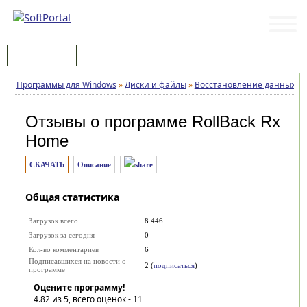
Программы
Статьи
Программы для Windows
»
Диски и файлы
»
Восстановление данных
»
Отзывы о программе
RollBack Rx
Home
СКАЧАТЬ
Описание
Общая статистика
Загрузок всего
8 446
Загрузок за сегодня
0
Кол-во комментариев
6
Подписавшихся на новости о
2 (
подписаться
)
программе
Оцените программу!
4.82
из 5, всего оценок -
11