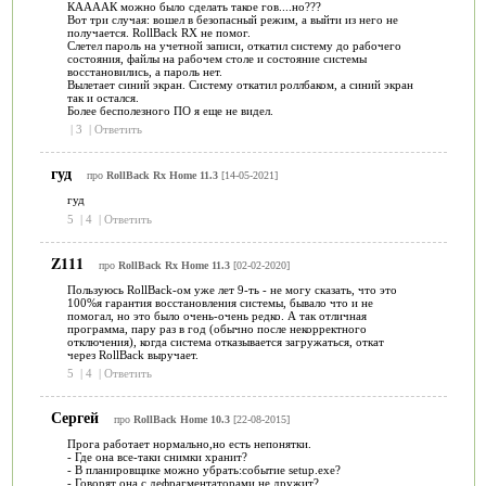
КААААК можно было сделать такое гов....но???
Вот три случая: вошел в безопасный режим, а выйти из него не
получается. RollBack RX не помог.
Слетел пароль на учетной записи, откатил систему до рабочего
состояния, файлы на рабочем столе и состояние системы
восстановились, а пароль нет.
Вылетает синий экран. Систему откатил роллбаком, а синий экран
так и остался.
Более бесполезного ПО я еще не видел.
|
3
|
Ответить
гуд
про
RollBack Rx Home 11.3
[14-05-2021]
гуд
5
|
4
|
Ответить
Z111
про
RollBack Rx Home 11.3
[02-02-2020]
Пользуюсь RollBack-ом уже лет 9-ть - не могу сказать, что это
100%я гарантия восстановления системы, бывало что и не
помогал, но это было очень-очень редко. А так отличная
программа, пару раз в год (обычно после некорректного
отключения), когда система отказывается загружаться, откат
через RollBack выручает.
5
|
4
|
Ответить
Сергей
про
RollBack Home 10.3
[22-08-2015]
Прога работает нормально,но есть непонятки.
- Где она все-таки снимки хранит?
- В планировщике можно убрать:событие setup.exe?
- Говорят она с дефрагментаторами не дружит?