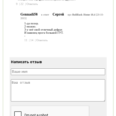
9
|
22
|
Ответить
Gennadi58
Сергей
в ответ
про
RollBack Home 10.4
[20-10-
2015]
1-да похер.
2-можно.
3-у неё свой отличный дефраг.
И наконец прога большой ГУТ.
-
11
|
14
|
Ответить
Написать отзыв