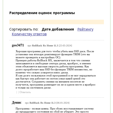
Распределение оценок программы
Сортировать по:
Дате добавления
Рейтингу
Количеству ответов
geo3471
про
RollBack Rx Home 11.3
[25-05-2024]
Хорошая программа для того чтобы убить ваш SSD диск. После
установки она втихаря деактивирует функцию TRIM (это вы
можете проверить в настройках ОС).
Принцип работы Rollback RX, заключается в том что снимки
записываются в свободные сектора диска, вразброс, и именно
этим объясняется высокая скорость работы программы. Как
долго проработает ваш SSD без функции TRIM неизвестно, но
понятно что сильно ускорится износ диска.
Я сам долго пользовался этой программой и не мог нарадоваться
как быстро она работает но потом узнал какой ценой это
достигается. Сохранить снимки на внешнем носителе не
получится, программа размещает их не в одном месте а вразброс
и только на системном диске.
|
|
Ответить
Денис
про
RollBack Rx Home 11.3
[06-01-2024]
Программа - полная шляпа. При сбоях восстанавливает систему
до предыдущего состояния но сбой не убирает. Это просто