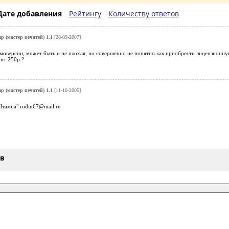
Дате добавления
Рейтингу
Количеству ответов
p (мастер печатей) 1.1
[28-09-2007]
моверсии, может быть и не плохая, но совершенно не понятно как приобрести лицензионную
ит 250р.?
p (мастер печатей) 1.1
[11-10-2005]
Штампа" rodin67@mail.ru
ыв