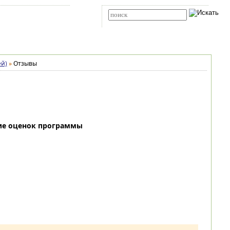
Карта сайта
RSS
Расширенный поиск
ей)
»
Отзывы
ие оценок программы