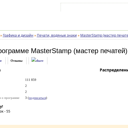
Войти на аккаунт
Зарегистрироваться
»
Графика и дизайн
»
Печати, водяные знаки
»
MasterStamp (мастер печат
рограмме
MasterStamp (мастер печатей)
е
Отзывы
а
Распределен
111 859
2
2
и о программе
3 (
подписаться
)
у!
ок -
55