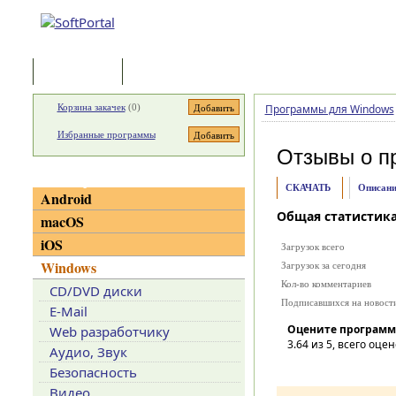
Программы
Статьи
Корзина закачек
(
0
)
Программы для Windows
Избранные программы
Отзывы о п
Категории
СКАЧАТЬ
Описани
Android
Общая статистик
macOS
iOS
Загрузок всего
Windows
Загрузок за сегодня
Кол-во комментариев
CD/DVD диски
Подписавшихся на новост
E-Mail
Оцените программ
Web разработчику
3.64
из 5, всего оцен
Аудио, Звук
Безопасность
Видео