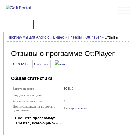
Программы
Статьи
Программы для Android
»
Видео
»
Плееры
»
OttPlayer
»
Отзывы
Отзывы о программе
OttPlayer
СКАЧАТЬ
Описание
Общая статистика
Загрузок всего
30 819
Загрузок за сегодня
5
Кол-во комментариев
3
Подписавшихся на новости о
1 (
подписаться
)
программе
Оцените программу!
3.49
из 5, всего оценок -
581