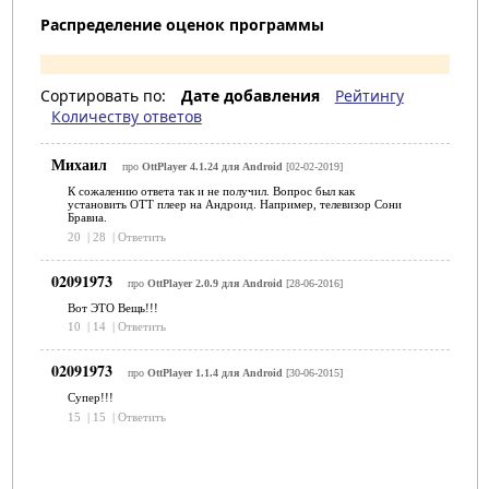
Распределение оценок программы
Сортировать по:
Дате добавления
Рейтингу
Количеству ответов
Михаил
про
OttPlayer 4.1.24 для Android
[02-02-2019]
К сожалению ответа так и не получил. Вопрос был как
установить ОТТ плеер на Андроид. Например, телевизор Сони
Бравиа.
20
|
28
|
Ответить
02091973
про
OttPlayer 2.0.9 для Android
[28-06-2016]
Вот ЭТО Вещь!!!
10
|
14
|
Ответить
02091973
про
OttPlayer 1.1.4 для Android
[30-06-2015]
Супер!!!
15
|
15
|
Ответить