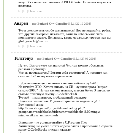
вещи. Уже испытал с железякой PICkit Serial. Полезная шлука эта
железяка.
6
|
6
|
Ответить
Андрей
про
Borland C++ Compiler 5.5.1
[22-10-2008]
Тут я смотрю есть особо зазнавашиеся! Нос не задерайте, ребят,
что других ламерами называете, сами то небось мало чего
понимаете и знаете. Ненавижу, таких моральных уродов, как вы!
gluhiyarechi@mail.ru
6
|
6
|
Ответить
Толстопуз
про
Borland C++ Compiler 5.5.1
[27-09-2008]
Ну что Вы гагочете как идиоты? Что,так трудно объяснить
ребятам проблему?
Что вы насмехаетесь? Богами себя возомнили? А помните как
сами лет 5-7 назад также спрашивали...
...Для начинающих сишников - не занимайтесь фуйнёй!
Не качайте ЭТО. Хотите писать на СИ - лучшая прога "визуал
студио-2008". Но так как она платная, и весит более 3 гигов, то
ставьте отличную замену - CodeBlocks-8.
Тут всё - и компилятор, и обалденный редактор.
Лицензия бесплатная. И даже открытый исходный код!!!
Вот прямой линк:
http://sourceforge.net/project/downloading.php?
groupname=codeblocks&filename=codeblocks-8.02mingw-
setup.exe&use_mirror=mesh
Внимание - не устанавливайте в C:Program Files
Компилятор не умеет читать адреса папок с пробелами. Создайте
папку C:CodeBlocks и туда и ставьте.