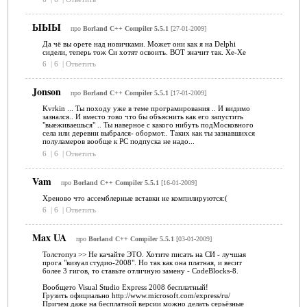
ЫЫЫ
про
Borland C++ Compiler 5.5.1
[27-01-2009]
Да чё вы орете над новичками. Может они как я на Delphi
сидели, теперь тож Си хотят освоить. ВОТ значит так. Хе-Хе
6
|
6
|
Ответить
Jonson
про
Borland C++ Compiler 5.5.1
[17-01-2009]
Kvrkin ... Ты походу уже в теме програмирования .. И видимо
зазнался.. И вместо тово что бы объяснить как его запустить
"выеживаешься" .. Ты наверное с какого нибуть подМосковного
села или деревни выбрался- обормот.. Таких как ты зазнавшихся
полуламеров вообще к РС подпуска не надо...
6
|
6
|
Ответить
Vam
про
Borland C++ Compiler 5.5.1
[16-01-2009]
Хреново что ассемблерные вставки не компилируются:(
6
|
6
|
Ответить
Max UA
про
Borland C++ Compiler 5.5.1
[03-01-2009]
Толстопуз >> Не качайте ЭТО. Хотите писать на СИ - лучшая
прога "визуал студио-2008". Но так как она платная, и весит
более 3 гигов, то ставьте отличную замену - CodeBlocks-8.
Вообщето Visual Studio Express 2008 бесплатный!
Грузить официально http://www.microsoft.com/express/ru/
Причем даже на бесплатной версии можно делать серьёзные