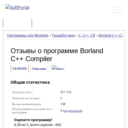
Программы
Статьи
Программы для Windows
»
Разработчику
»
C, C++, C#
»
Borland C++ Comp
Отзывы о программе
Borland
C++ Compiler
СКАЧАТЬ
Описание
Общая статистика
Загрузок всего
317 513
Загрузок за сегодня
1
Кол-во комментариев
138
Подписавшихся на новости о
4 (
подписаться
)
программе
Оцените программу!
4.38
из 5, всего оценок -
662