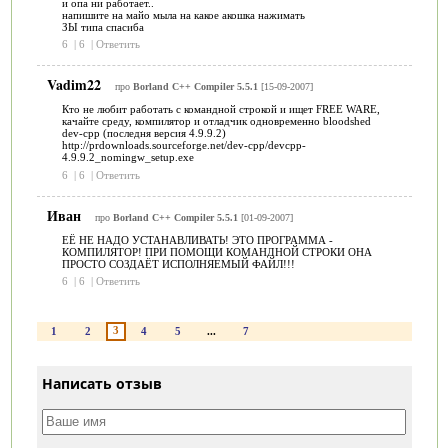
и опа ни работает..
напишите на майо мыла на какое акошка нажимать
ЗЫ типа спасиба
6
|
6
|
Ответить
Vadim22
про
Borland C++ Compiler 5.5.1
[15-09-2007]
Кто не любит работать с командной строкой и ищет FREE WARE,
качайте среду, компилятор и отладчик одновременно bloodshed
dev-cpp (последня версия 4.9.9.2)
http://prdownloads.sourceforge.net/dev-cpp/devcpp-
4.9.9.2_nomingw_setup.exe
6
|
6
|
Ответить
Иван
про
Borland C++ Compiler 5.5.1
[01-09-2007]
ЕЁ НЕ НАДО УСТАНАВЛИВАТЬ! ЭТО ПРОГРАММА -
КОМПИЛЯТОР! ПРИ ПОМОЩИ КОМАНДНОЙ СТРОКИ ОНА
ПРОСТО СОЗДАЁТ ИСПОЛНЯЕМЫЙ ФАЙЛ!!!
6
|
6
|
Ответить
3
1
2
4
5
...
7
Написать отзыв