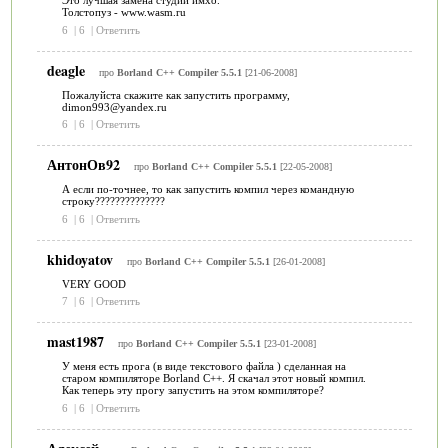
Это лучшая замена студии имхо.
Толстопуз - www.wasm.ru
6
|
6
|
Ответить
deagle
про
Borland C++ Compiler 5.5.1
[21-06-2008]
Пожалуйста скажите как запустить программу,
dimon993@yandex.ru
6
|
6
|
Ответить
АнтонОв92
про
Borland C++ Compiler 5.5.1
[22-05-2008]
А если по-точнее, то как запустить компил через командную
строку??????????????
6
|
6
|
Ответить
khidoyatov
про
Borland C++ Compiler 5.5.1
[26-01-2008]
VERY GOOD
7
|
6
|
Ответить
mast1987
про
Borland C++ Compiler 5.5.1
[23-01-2008]
У меня есть прога (в виде текстового файла ) сделанная на
старом компиляторе Borland C++. Я скачал этот новый компил.
Как теперь эту прогу запустить на этом компиляторе?
6
|
6
|
Ответить