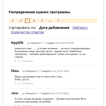
Распределение оценок программы
3
1
2
4
5
...
7
Сортировать по:
Дате добавления
Рейтингу
Количеству ответов
hippiDK
про
Borland C++ Compiler 5.5.1
[02-04-2009]
помогите плиз.........я только начинаю.....не могу откомпелировать
борландом самые простые проги...выдает кучу ошибок(не
синтаксис)....побовал компелировать чужие исходники- то же
самое((
6
|
6
|
Ответить
Dima
про
Borland C++ Compiler 5.5.1
[23-03-2009]
Народ подскажите как ее запустить, плис...
Sivko_@i.ua
6
|
6
|
Ответить
cinac
про
Borland C++ Compiler 5.5.1
[07-02-2009]
А я вот только начинаю осваивать... Думаю получится))) Хочу
написать программу на simbian
6
|
6
|
Ответить