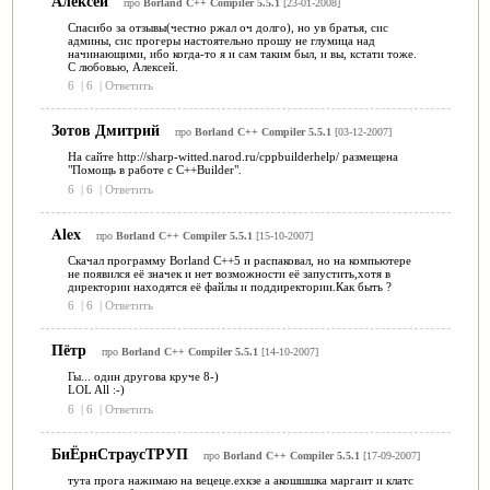
Алексей
про
Borland C++ Compiler 5.5.1
[23-01-2008]
Спасибо за отзывы(честно ржал оч долго), но ув братья, сис
админы, сис прогеры настоятельно прошу не глумица над
начинающими, ибо когда-то я и сам таким был, и вы, кстати тоже.
С любовью, Алексей.
6
|
6
|
Ответить
Зотов Дмитрий
про
Borland C++ Compiler 5.5.1
[03-12-2007]
На сайте http://sharp-witted.narod.ru/cppbuilderhelp/ размещена
"Помощь в работе с C++Builder".
6
|
6
|
Ответить
Alex
про
Borland C++ Compiler 5.5.1
[15-10-2007]
Скачал программу Borland C++5 и распаковал, но на компьютере
не появился её значек и нет возможности её запустить,хотя в
директории находятся её файлы и поддиректории.Как быть ?
6
|
6
|
Ответить
Пётр
про
Borland C++ Compiler 5.5.1
[14-10-2007]
Гы... один другова круче 8-)
LOL All :-)
6
|
6
|
Ответить
БиЁрнСтраусТРУП
про
Borland C++ Compiler 5.5.1
[17-09-2007]
тута прога нажимаю на вецеце.ехкзе а акошшшка маргаит и клатс