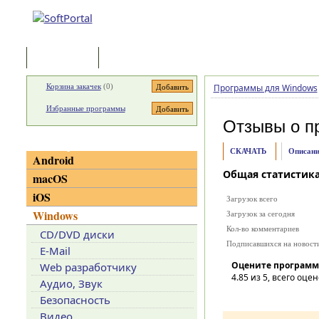
Программы
Статьи
Корзина закачек
(
0
)
Программы для Windows
Избранные программы
Отзывы о п
Категории
СКАЧАТЬ
Описани
Android
Общая статистик
macOS
iOS
Загрузок всего
Windows
Загрузок за сегодня
Кол-во комментариев
CD/DVD диски
Подписавшихся на новост
E-Mail
Оцените программ
Web разработчику
4.85
из 5, всего оцен
Аудио, Звук
Безопасность
Видео