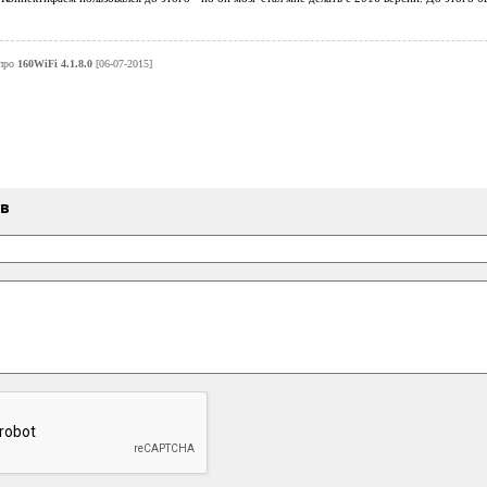
про
160WiFi 4.1.8.0
[06-07-2015]
ыв