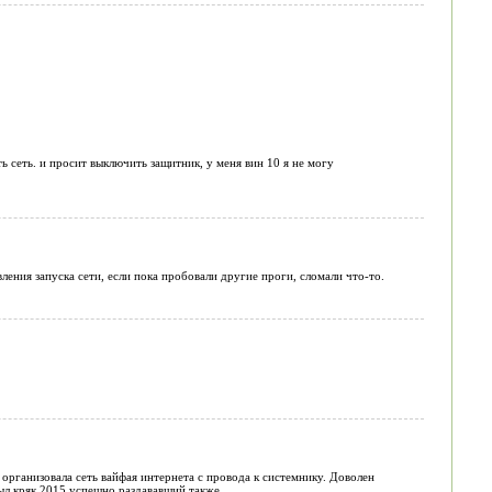
 сеть. и просит выключить защитник, у меня вин 10 я не могу
ления запуска сети, если пока пробовали другие проги, сломали что-то.
 организовала сеть вайфая интернета с провода к системнику. Доволен
был кряк 2015 успешно раздававший также.