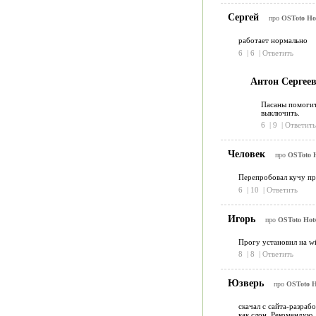
Сергей
про
OSToto Hot
работает нормально
6
|
6
|
Ответить
Антон Сергее
Пасаны помогите
выключить.
6
|
9
|
Ответить
Человек
про
OSToto H
Перепробовал кучу про
6
|
10
|
Ответить
Игорь
про
OSToto Hots
Прогу установил на wi
8
|
8
|
Ответить
Юзверь
про
OSToto Ho
скачал с сайта-разраб
как слон. Рекомендую.