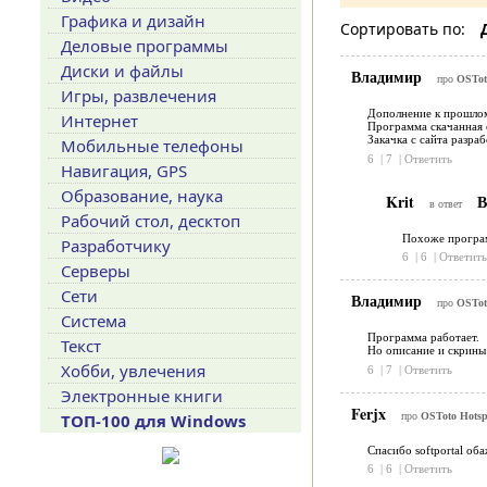
Графика и дизайн
Сортировать по:
Деловые программы
Диски и файлы
Владимир
про
OSToto
Игры, развлечения
Дополнение к прошлом
Интернет
Программа скачанная с
Закачка с сайта разра
Мобильные телефоны
6
|
7
|
Ответить
Навигация, GPS
Образование, наука
Krit
В
в ответ
Рабочий стол, десктоп
Похоже програм
Разработчику
6
|
6
|
Ответить
Серверы
Сети
Владимир
про
OSToto
Система
Программа работает.
Текст
Но описание и скрины 
Хобби, увлечения
6
|
7
|
Ответить
Электронные книги
Ferjx
про
OSToto Hotspo
ТОП-100 для Windows
Спасибо softportal оба
6
|
6
|
Ответить