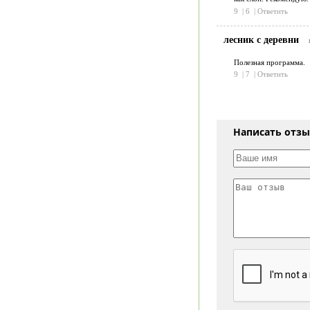
9
|
6
|
Ответить
лесник с деревни
Полезная программа.
9
|
7
|
Ответить
Написать отз