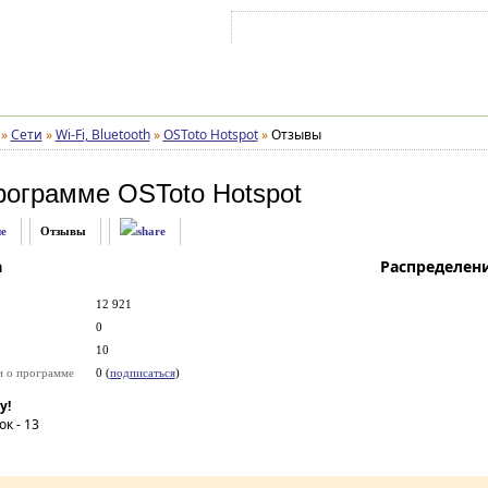
Войти на аккаунт
Зарегистрироваться
»
Сети
»
Wi-Fi, Bluetooth
»
OSToto Hotspot
»
Отзывы
рограмме
OSToto Hotspot
е
Отзывы
а
Распределен
12 921
0
10
и о программе
0 (
подписаться
)
у!
ок -
13