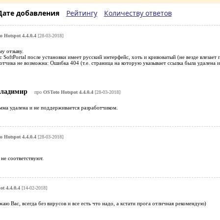
Дате добавления
Рейтингу
Количеству ответов
 Hotspot 4.4.0.4
[28-03-2018]
у отзыву.
 SoftPortal после установки имеет русский интерфейс, хоть и кривоватый (не везде влезает
ботчика не возможна: Ошибка 404 (т.е. страница на которую указывает ссылка была удалена 
ладимир
про
OSToto Hotspot 4.4.0.4
[28-03-2018]
ма удалена и не поддерживается разработчиком.
 Hotspot 4.4.0.4
[28-03-2018]
не соответствуют.
t 4.4.0.4
[14-02-2018]
жаю Вас, всегда без вирусов и все есть что надо, а кстати прога отличная рекомендую)