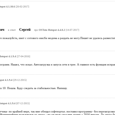
spot 4.1.10.6
[26-02-2017]
вич
Сергей
в ответ
про
OSToto Hotspot 4.4.0.2
[14-07-2017]
 пожалуйста, инет с сотового юисби модема а раздать не могу.Пишет не удалось разместить
otspot 4.1.9.4
[27-04-2016]
грамм. Нашел, что искал. Автозагрузка и запуск сети в трее. А главное есть функция исправ
pot 4.1.9.4
[29-12-2015]
n 10. Пошла. Буду следить за стабильностью. Напишу.
tspot 4.1.9.4
[07-12-2015]
отчика- по крайней мере, так мне обещал софтпортал. поставил программу- без перезагрузки
 Коннектифаем пользовался до этого - но он мозг стал мне делать с 2016 версии. До этого 