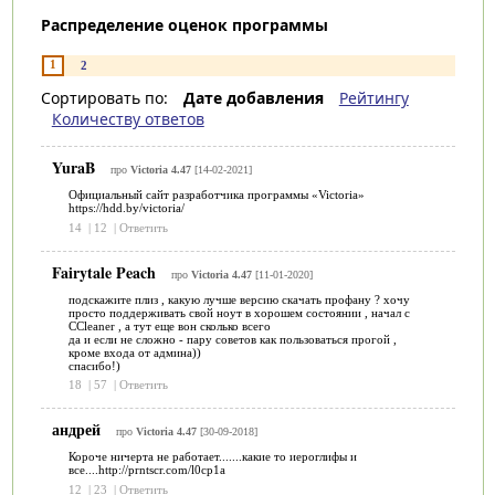
Распределение оценок программы
1
2
Сортировать по:
Дате добавления
Рейтингу
Количеству ответов
YuraB
про
Victoria 4.47
[14-02-2021]
Официальный сайт разработчика программы «Victoria»
https://hdd.by/victoria/
14
|
12
|
Ответить
Fairytale Peach
про
Victoria 4.47
[11-01-2020]
подскажите плиз , какую лучше версию скачать профану ? хочу
просто поддерживать свой ноут в хорошем состоянии , начал с
ССleaner , а тут еще вон сколько всего
да и если не сложно - пару советов как пользоваться прогой ,
кроме входа от админа))
спасибо!)
18
|
57
|
Ответить
андрей
про
Victoria 4.47
[30-09-2018]
Короче ничерта не работает.......какие то иероглифы и
все....http://prntscr.com/l0cp1a
12
|
23
|
Ответить