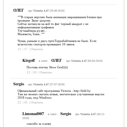
ОЛЕГ
про
Victoria 4.47
[26-08-2018]
"""В старых версиях была анимация закрашивания блоков при
проверке. Было здорово.
Сейчас воткнули на кой то фиг черный квадрат с не
информативным графиком
Улучшайзеры рулят...
Малевичи, блин.."""
Чувак, раньше и двух-трёхТеррабайтников не было. Если
количество секторов превышает 10 лямов.
15
|
17
|
Ответить
Kirgoff
ОЛЕГ
в ответ
про
Victoria 4.47
[04-04-2019]
Поставь птичку Show Grid))))
13
|
10
|
Ответить
Sergio
про
Victoria 4.47
[27-07-2018]
Официальный сайт программы Victoria - http://hdd.by
Там же можно скачать новые, значительно улучшенные версии
2018 года, под Windows.
22
|
45
|
Ответить
Limonad007
Sergio
в ответ
про
Victoria 4.47
[30-12-
2018]
спасибо за ссылку