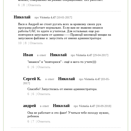
6
|
8
|
Ответить
Николай
про
Victoria 4.47
[10-01-2017]
Вася и Андрей не стоит ругать всех за кривизну своих рук
програма работает нормально. Если вам не знакоми нюанси
работы UAC то идите и учитесья. Для остальных еще раз
повторюся запускаем от админа------Правоцй кнопкоцй мищки на
запускном файлике и :запустить от имени администратора:
10
|
8
|
Ответить
Иван
Николай
в ответ
про
Victoria 4.47
[29-04-2017]
"нюанси" и "повторюся" - ещё и кого-то учите)))
6
|
6
|
Ответить
Сергей К.
Николай
в ответ
про
Victoria 4.47
[03-05-
2017]
Спасибо! Запустилась от имени администратора.
6
|
6
|
Ответить
андрей
Николай
в ответ
про
Victoria 4.47
[30-09-2018]
Она не работает и это факт! Учиться тебе походу нужно,
ребенок
6
|
7
|
Ответить