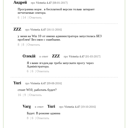
Андрей
про
Victoria 4.47
[08-01-2017]
Программа норм . в бесплатной версии только затирает
нечитаемые сектора.
6
|
14
|
Ответить
ZZZ
про
Victoria 4.47
[16-11-2016]
у меня на Win 10 от имени администратора запустилась БЕЗ
проблем! Без окон с ошибками.
8
|
8
|
Ответить
Олекій
ZZZ
в ответ
про
Victoria 4.47
[01-03-2017]
Я з вами згоден,що треба запускати прогу через
Адміністратора.
6
|
6
|
Ответить
Yuri
про
Victoria 4.47
[09-08-2016]
стоит W10, работать будет?
16
|
9
|
Ответить
Varg
Yuri
в ответ
про
Victoria 4.47
[19-10-2016]
Будет. В режиме админа
8
|
6
|
Ответить