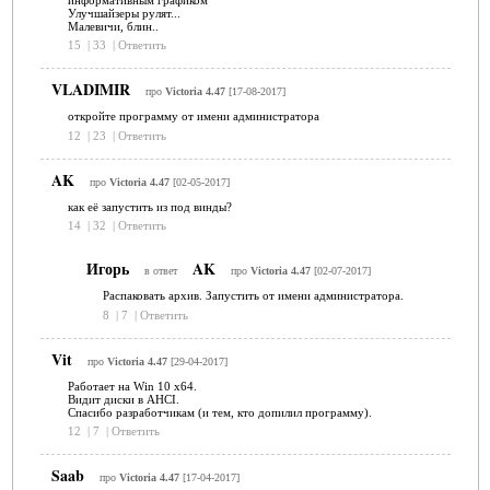
Улучшайзеры рулят...
Малевичи, блин..
15
|
33
|
Ответить
VLADIMIR
про
Victoria 4.47
[17-08-2017]
откройте программу от имени администратора
12
|
23
|
Ответить
AK
про
Victoria 4.47
[02-05-2017]
как её запустить из под винды?
14
|
32
|
Ответить
Игорь
AK
в ответ
про
Victoria 4.47
[02-07-2017]
Распаковать архив. Запустить от имени администратора.
8
|
7
|
Ответить
Vit
про
Victoria 4.47
[29-04-2017]
Работает на Win 10 x64.
Видит диски в AHCI.
Спасибо разработчикам (и тем, кто допилил программу).
12
|
7
|
Ответить
Saab
про
Victoria 4.47
[17-04-2017]