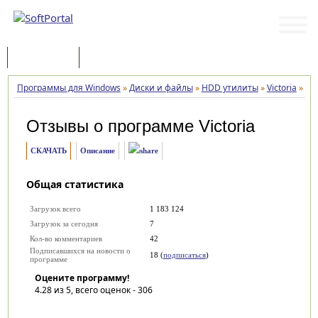
Программы
Статьи
Программы для Windows
»
Диски и файлы
»
HDD утилиты
»
Victoria
»
От
Отзывы о программе
Victoria
СКАЧАТЬ
Описание
Общая статистика
Загрузок всего
1 183 124
Загрузок за сегодня
7
Кол-во комментариев
42
Подписавшихся на новости о
18 (
подписаться
)
программе
Оцените программу!
4.28
из 5, всего оценок -
306