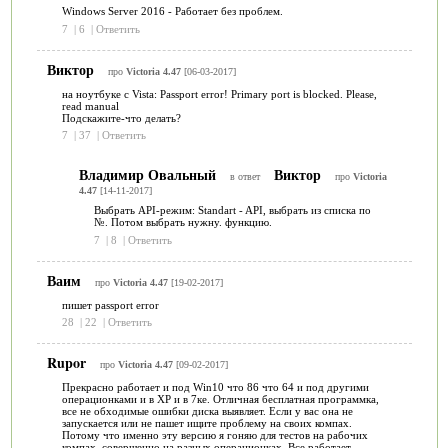
Windows Server 2016 - Работает без проблем.
7
|
6
|
Ответить
Виктор
про
Victoria 4.47
[06-03-2017]
на ноутбуке с Vista: Passport error! Primary port is blocked. Please,
read manual
Подскажите-что делать?
7
|
37
|
Ответить
Владимир Овальный
Виктор
в ответ
про
Victoria
4.47
[14-11-2017]
Выбрать API-режим: Standart - API, выбрать из списка по
№. Потом выбрать нужну. функцию.
7
|
8
|
Ответить
Ваим
про
Victoria 4.47
[19-02-2017]
пишет passport error
28
|
22
|
Ответить
Rupor
про
Victoria 4.47
[09-02-2017]
Прекрасно работает и под Win10 что 86 что 64 и под другими
операционками и в ХР и в 7ке. Отличная бесплатная программка,
все не обходимые ошибки диска выявляет. Если у вас она не
запускается или не пашет ищите проблему на своих компах.
Потому что именно эту версию я гоняю для тестов на рабочих
компах, совершенно на разных операционках. Все работает.