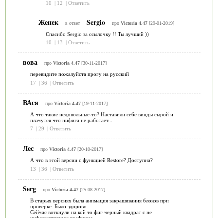
10
|
12
|
Ответить
Женек
Sergio
в ответ
про
Victoria 4.47
[29-01-2019]
Спасибо Sergio за ссылочку !! Ты лучший ))
10
|
13
|
Ответить
вова
про
Victoria 4.47
[30-11-2017]
перевидите пожалуйста прогу на русский
17
|
36
|
Ответить
ВАся
про
Victoria 4.47
[19-11-2017]
А что такие недовольные-то? Наставили себе винды сырой и
плачутся что нифига не работает...
7
|
29
|
Ответить
Лес
про
Victoria 4.47
[20-10-2017]
А что в этой версии с функцией Restore? Доступна?
13
|
36
|
Ответить
Serg
про
Victoria 4.47
[25-08-2017]
В старых версиях была анимация закрашивания блоков при
проверке. Было здорово.
Сейчас воткнули на кой то фиг черный квадрат с не
информативным графиком