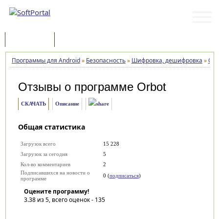
Программы
Статьи
Программы для Android
»
Безопасность
»
Шифровка, дешифровка
»
Orb
Отзывы о программе
Orbot
СКАЧАТЬ
Описание
Общая статистика
Загрузок всего
15 228
Загрузок за сегодня
5
Кол-во комментариев
2
Подписавшихся на новости о
0 (
подписаться
)
программе
Оцените программу!
3.38
из 5, всего оценок -
135