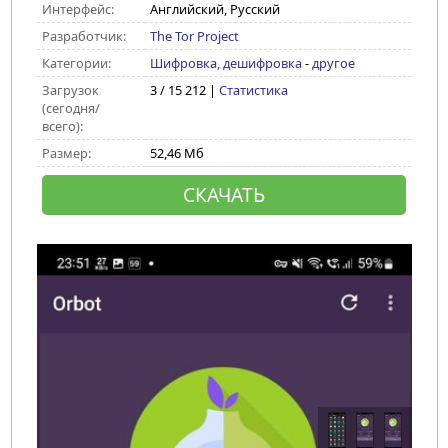
Интерфейс:
Английский, Русский
Разработчик:
The Tor Project
Категории:
Шифровка, дешифровка
-
другое
Загрузок
3 / 15 212 |
Статистика
(сегодня/
всего):
Размер:
52,46 Мб
СКАЧАТЬ