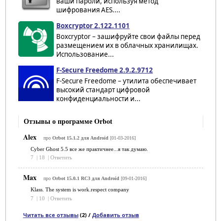
ваши пароли, используя метод
шифрования AES....
Boxcryptor 2.122.1101
Boxcryptor – зашифруйте свои файлы перед
размещением их в облачных хранилищах.
Использование...
F-Secure Freedome 2.9.2.9712
F-Secure Freedome – утилита обеспечивает
высокий стандарт цифровой
конфиденциальности и...
Отзывы о программе Orbot
Alex
про
Orbot 15.1.2 для Android
[01-03-2016]
Cyber Ghost 5.5 все же практичнее...я так думаю.
7
|
18
|
Ответить
Max
про
Orbot 15.0.1 RC3 для Android
[09-01-2016]
Klass. The system is work.respect company
7
|
10
|
Ответить
Читать все отзывы
(2) /
Добавить отзыв