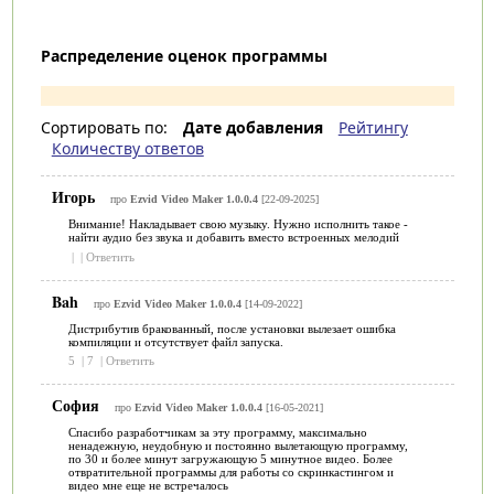
Распределение оценок программы
Сортировать по:
Дате добавления
Рейтингу
Количеству ответов
Игорь
про
Ezvid Video Maker 1.0.0.4
[22-09-2025]
Внимание! Накладывает свою музыку. Нужно исполнить такое -
найти аудио без звука и добавить вместо встроенных мелодий
|
|
Ответить
Bah
про
Ezvid Video Maker 1.0.0.4
[14-09-2022]
Дистрибутив бракованный, после установки вылезает ошибка
компиляции и отсутствует файл запуска.
5
|
7
|
Ответить
София
про
Ezvid Video Maker 1.0.0.4
[16-05-2021]
Спасибо разработчикам за эту программу, максимально
ненадежную, неудобную и постоянно вылетающую программу,
по 30 и более минут загружающую 5 минутное видео. Более
отвратительной программы для работы со скринкастингом и
видео мне еще не встречалось