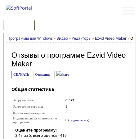
Программы
Статьи
Программы для Windows
»
Видео
»
Редакторы
»
Ezvid Video Maker
»
Отз
Отзывы о программе
Ezvid Video
Maker
СКАЧАТЬ
Описание
Общая статистика
Загрузок всего
8 739
Загрузок за сегодня
1
Кол-во комментариев
5
Подписавшихся на новости о
0 (
подписаться
)
программе
Оцените программу!
3.47
из 5, всего оценок -
417