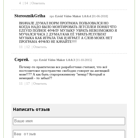
4
|
14
|
Ответить
StereoznikGriha
про
Ezvid Video Maker 1.0.0.4
[01-06-2018]
ВНАЧАЛЕ ДУМАЛ НОРМ ПРОГРАМА ПОЛЬЗОВАЛСЯ НО
КОГДА НАДО БЫЛО МОНТИРОВАТЬ ЛЕТСПЛЕИ ПОНЯЛ ЧТО
EZEVID ПОЛНОЕ ФУФЛУ МУЗЫКУ УБРАТЬ НЕВОЗМОЖНО Я
МУЧАЛСЯ ЧАСА 2 ДУМАЛ КАК ЕЁ УБРАТЬ РЕЗУЛЬТАТ
МУЗЫКА КАК ИГРАЛА ТАК И ИГРАЕТ А СЛОВ МОИХ НЕТ
ПРОГРАМА ФУФЛО НЕ КАЧАЙТЕ!!!!
11
|
12
|
Ответить
Сергей.
про
Ezvid Video Maker 1.0.0.3
[11-10-2015]
Почему-то практически все разработчики считают, что всё
постсоветское пространство свободно говорит на англицкой
мове!!?? А как быть старорежимному "немцу? Который и
немецкий - то забыл??
11
|
17
|
Ответить
Написать отзыв