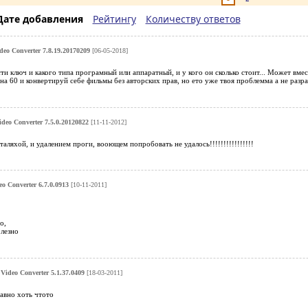
Дате добавления
Рейтингу
Количеству ответов
ideo Converter 7.8.19.20170209
[06-05-2018]
и ключ и какого типа програмный или аппаратный, и у кого он сколько стоит... Может вм
на 60 и конвертируй себе фильмы без авторских прав, но ето уже твоя проблемма а не разр
ideo Converter 7.5.0.20120822
[11-11-2012]
таляхой, и удалением проги, вооющем попробовать не удалось!!!!!!!!!!!!!!!!
eo Converter 6.7.0.0913
[10-11-2011]
о,
олезно
 Video Converter 5.1.37.0409
[18-03-2011]
авно хоть чтото