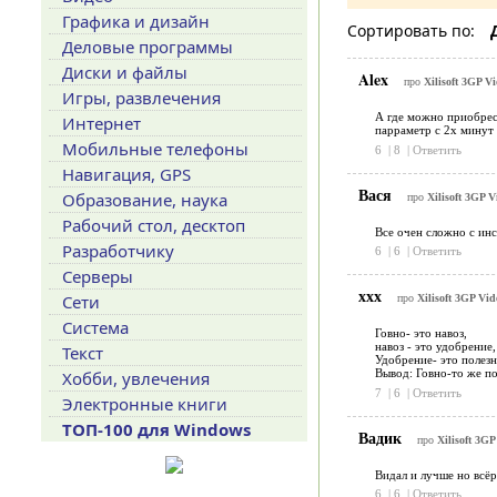
Графика и дизайн
Сортировать по:
Деловые программы
Диски и файлы
Alex
про
Xilisoft 3GP V
Игры, развлечения
А где можно приобрест
Интернет
парраметр с 2х минут 
Мобильные телефоны
6
|
8
|
Ответить
Навигация, GPS
Вася
Образование, наука
про
Xilisoft 3GP V
Рабочий стол, десктоп
Все очен сложно с инс
Разработчику
6
|
6
|
Ответить
Серверы
ххх
Сети
про
Xilisoft 3GP Vid
Система
Говно- это навоз,
навоз - это удобрение,
Текст
Удобрение- это полезн
Вывод: Говно-то же п
Хобби, увлечения
7
|
6
|
Ответить
Электронные книги
ТОП-100 для Windows
Вадик
про
Xilisoft 3GP
Видал и лучше но всёр
6
|
6
|
Ответить