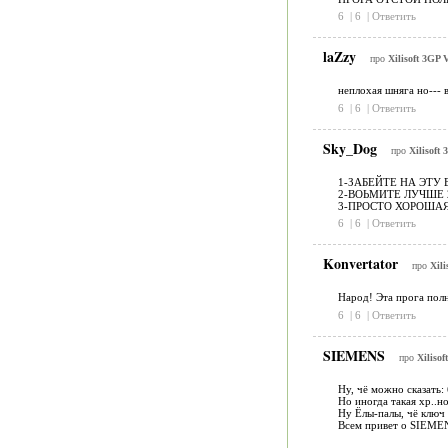
6
|
6
|
Ответить
laZzy
про
Xilisoft 3GP 
неплохая шняга но--- 
6
|
6
|
Ответить
Sky_Dog
про
Xilisoft
1-ЗАБЕЙТЕ НА ЭТУ 
2-ВОЬМИТЕ ЛУЧШЕ 
3-ПРОСТО ХОРОШАЯ
6
|
6
|
Ответить
Konvertator
про
Xili
Народ! Эта прога полн
6
|
6
|
Ответить
SIEMENS
про
Xilisof
Ну, чё можно сказать:
Но иногда такая хр..н
Ну Ёлы-палы, чё ключ 
Всем привет о SIEMENS