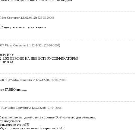
Video Converter 2.1.62.0412b
[25-05-2006]
в 2 минуты я не могу вложиться
 3GP Video Converter 2.1.62.0412b
[26-04-2006]
ВЕРСИЮ!
2.1.5X ВЕРСИЮ НА НЕЕ ЕСТЬ РУССИФИКАТОРЫ!
 ПРОГА!
soft 3GP Video Converter 2.1.55.1220b
[02-04-2006]
ое ГАВНОкия.......
t 3GP Video Converter 2.1.55.1220b
[01-04-2006]
 батва неплохая , даже очень хорошее 3GP-качество для телефона.
ота получается.
так дорого стоит???
, а точнене от флагмана 65 серии -- S65!!!