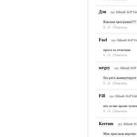
Дэн
про
Xilisoft 3GP Vi
Класная програмка!!!!
6
|
6
|
Ответить
Fuel
про
Xilisoft 3GP Vi
прога та отличная
6
|
6
|
Ответить
sergey
про
Xilisoft 3GP
без реги конвертируе
6
|
6
|
Ответить
Fill
про
Xilisoft 3GP Vid
кто из вас кроме тупиз
6
|
6
|
Ответить
Kerram
про
Xilisoft 3
Мне прислали версию и