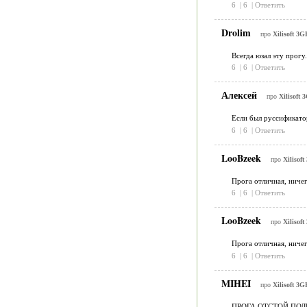
6
|
6
|
Ответить
Drolim
про
Xilisoft 3G
Всегда юзал эту прогу.
6
|
6
|
Ответить
Алексей
про
Xilisoft 
Если был руссификатор
6
|
6
|
Ответить
LooBzeek
про
Xilisof
Прога отличная, ничег
6
|
6
|
Ответить
LooBzeek
про
Xilisof
Прога отличная, ничег
6
|
6
|
Ответить
MIHEI
про
Xilisoft 3G
ПРОГА ОТСТОЙ ПОЛ