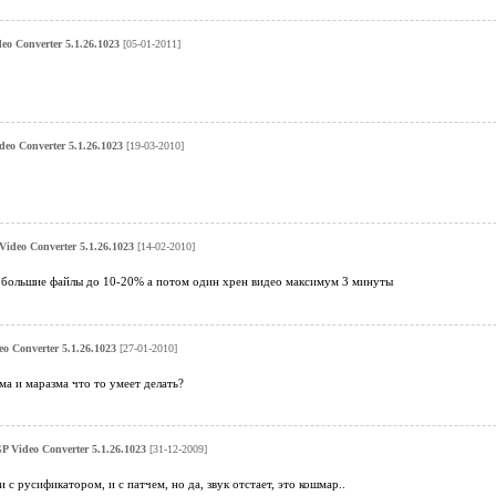
deo Converter 5.1.26.1023
[05-01-2011]
deo Converter 5.1.26.1023
[19-03-2010]
 Video Converter 5.1.26.1023
[14-02-2010]
т большие файлы до 10-20% а потом один хрен видео максимум 3 минуты
eo Converter 5.1.26.1023
[27-01-2010]
ма и маразма что то умеет делать?
GP Video Converter 5.1.26.1023
[31-12-2009]
 с русификатором, и с патчем, но да, звук отстает, это кошмар..