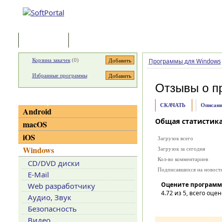
Программы
Статьи
Корзина закачек
(
0
)
Программы для Windows
Избранные программы
Отзывы о п
Категории
СКАЧАТЬ
Описани
Android
Общая статистик
macOS
iOS
Загрузок всего
Windows
Загрузок за сегодня
Кол-во комментариев
CD/DVD диски
Подписавшихся на новост
E-Mail
Оцените программ
Web разработчику
4.72
из 5, всего оцен
Аудио, Звук
Безопасность
Видео