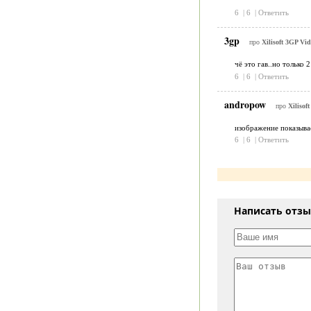
6
|
6
|
Ответить
3gp
про
Xilisoft 3GP Vid
чё это гав..но только
6
|
6
|
Ответить
andropow
про
Xilisof
изображение показывает
6
|
6
|
Ответить
Написать отз