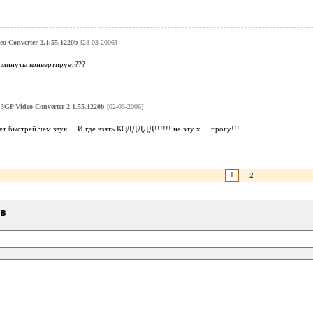
eo Converter 2.1.55.1220b
[28-03-2006]
 2 минуты конвертирует???
t 3GP Video Converter 2.1.55.1220b
[02-03-2006]
 быстрей чем звук.... И где взять КОДДДДД!!!!!! на эту х.... прогу!!!
1
2
ыв