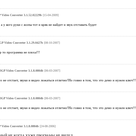
P Video Converter 3.1.52.02229b
[15-04-2009]
 а у кого руки с жопы тот и кряк не найдет и звук отставать будет
3GP Video Converter 3.1.29.0427b
[08-10-2007]
 то программа не плоха!!!
t 3GP Video Converter 3.1.8.0804b
[06-03-2007]
о не отстает, звуки и видео ложаться отлично!Но говно в том, что это демо и нужен ключ!!
t 3GP Video Converter 3.1.8.0804b
[06-03-2007]
о не отстает, звуки и видео ложаться отлично!Но говно в том, что это демо и нужен ключ!!
P Video Converter 3.1.8.0804b
[24-08-2006]
НЫЙ НЕ КОГДА ХУЖЕ ПРОГРАМЫ НЕ ВИДЕЛ