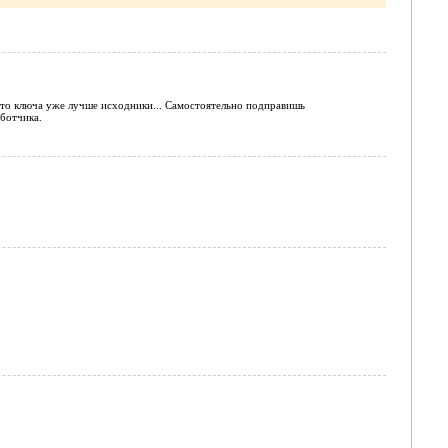
есто ключа уже лучше исходники... Самостоятельно подправишь
аботчика.