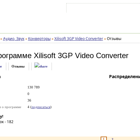
Войти на аккаунт
Зарегистрироваться
»
Аудио, Звук
»
Конверторы
»
Xilisoft 3GP Video Converter
»
Отзывы
рограмме
Xilisoft 3GP Video Converter
е
Отзывы
а
Распределен
130 789
0
36
и о программе
4 (
подписаться
)
у!
ок -
182
1
2