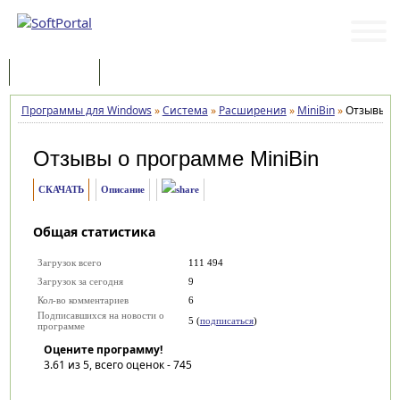
Программы
Статьи
Программы для Windows
»
Система
»
Расширения
»
MiniBin
»
Отзывы
Отзывы о программе
MiniBin
СКАЧАТЬ
Описание
Общая статистика
Загрузок всего
111 494
Загрузок за сегодня
9
Кол-во комментариев
6
Подписавшихся на новости о
5 (
подписаться
)
программе
Оцените программу!
3.61
из 5, всего оценок -
745