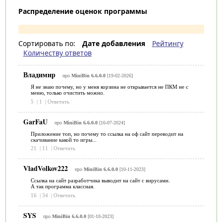
Распределение оценок программы
Сортировать по:
Дате добавления
Рейтингу
Количеству ответов
Владимир
про
MiniBin 6.6.0.0
[19-02-2026]
Я не знаю почему, но у меня корзина не открывается не ПКМ не с
меню, только очистить можно.
5
|
1
|
Ответить
GarFaU
про
MiniBin 6.6.0.0
[16-07-2024]
Приложение топ, но почему то ссылка на оф сайт переводит на
скачивание какой то игры...
21
|
11
|
Ответить
VladVolkov222
про
MiniBin 6.6.0.0
[10-11-2023]
Ссылка на сайт разработчика выводит на сайт с вирусами.
А так программа классная.
16
|
34
|
Ответить
SYS
про
MiniBin 6.6.0.0
[01-10-2023]