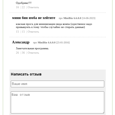
Одобрямс!!!
16
|
22
|
Ответить
мини бин имба не хейтите
про
MiniBin 6.6.0.0
[14-06-2023]
класная прога для минимизации вида компа (едиственое надо
привыкунть к тому чтобы случайно не стирать данные)
15
|
15
|
Ответить
Александр
про
MiniBin 6.6.0.0
[25-01-2016]
Замечательная программа.
26
|
36
|
Ответить
Написать отзыв