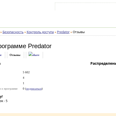
Войти на аккаунт
Зарегистрироваться
»
Безопасность
»
Контроль доступа
»
Predator
»
Отзывы
рограмме
Predator
е
Отзывы
а
Распределен
5 602
4
1
и о программе
0 (
подписаться
)
у!
ок -
5