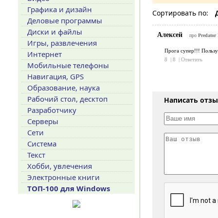
Графика и дизайн
Сортировать по:
Деловые программы
Диски и файлы
Алексей
про
Predator 
Игры, развлечения
Прога супер!!! Пользу
Интернет
8
|
8
|
Ответить
Мобильные телефоны
Навигация, GPS
Образование, наука
Рабочий стол, десктоп
Написать отз
Разработчику
Серверы
Сети
Система
Текст
Хобби, увлечения
Электронные книги
ТОП-100 для Windows