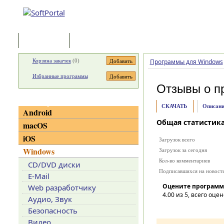
Программы
Статьи
Корзина закачек
(
0
)
Программы для Windows
Избранные программы
Отзывы о п
Категории
СКАЧАТЬ
Описани
Android
Общая статистик
macOS
iOS
Загрузок всего
Windows
Загрузок за сегодня
Кол-во комментариев
CD/DVD диски
Подписавшихся на новост
E-Mail
Оцените программ
Web разработчику
4.00
из 5, всего оцен
Аудио, Звук
Безопасность
Видео