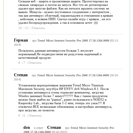
Сильная веб - защита и проактивная защита. Протестировал на
свежых зловредах и потом на запуск. Все что не детектировал
удалил при запуске файлов. Как ни питался заразить систему не
вышло. Минусы - нужно постоянное соединение с интернетом ,
так как антивирус облачный, параноидален в отношении к крякам
, кейгенам, и всяким ПНП. Скачал онлайн игру с кряком , он его
удалил беспридупреждения. а так в основном зачет :)))
16
|
11
|
Ответить
Герман
про
Trend Micro Internet Security Pro 2008 17.50.1366.0000
[02-11-
2014]
Пользуюсь данным антивирусом больше 5 лет,полет
нормальный.Не подводил меня ни разу,очень надёжный и
качественный продукт.
8
|
7
|
Ответить
Степан
про
Trend Micro Internet Security Pro 2008 17.50.1366.0000
[18-10-
2014]
Установлена корпоративная лицензия Trend Micro Titanium
Maximum Security, ноутбук HP ENYV dv6 Windows 8.1. После
установки антивируса очень тормозит компьютер, загрузка
Windos занимает более 7 минут!!!!!!!! Как с таким продуктом
можно было выйти на "рынок", ранее пользовался и NOD32 и
Kaspersky Lab., загрузка была 1-2 мин, теперь это ужас!!! Я
отключил ВСЕ возможные обновления, в настройках антивируса,
при загрузке, не помогло.
8
|
6
|
Ответить
den
Степан
в ответ
про
Trend Micro Internet Security Pro
2008 17.50.1366.0000
[01-02-2015]