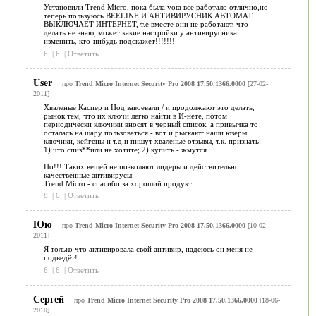
Установили Trend Micro, пока была yota все работало отлично,но
теперь пользуюсь BEELINE И АНТИВИРУСНИК АВТОМАТ
ВЫКЛЮЧАЕТ ИНТЕРНЕТ, т.е вместе они не работают, что
делать не знаю, может какие настройки у антивирусника
изменить, кто-нибудь подскажет!!!!!!!
6
|
6
|
Ответить
User
про
Trend Micro Internet Security Pro 2008 17.50.1366.0000
[27-02-
2011]
Хваленые Каспер и Нод завоевали / и продолжают это делать,
рынок тем, что их ключи легко найти в И-нете, потом
периодически ключики вносят в черный список, а привычка то
осталась на шару пользоваться - вот и рыскают наши юзеры
ключики, кейгены и т.д.и пишут хваленые отзывы, т.к. признать:
1) что спиз**или не хотите; 2) купить - жмутся
Но!!! Таких вещей не позволяют лидеры и действительно
качественные антивирусы
Trend Micro - спасибо за хороший продукт
8
|
6
|
Ответить
Юю
про
Trend Micro Internet Security Pro 2008 17.50.1366.0000
[10-02-
2011]
Я только что активировала свой антивир, надеюсь он меня не
подведёт!
6
|
6
|
Ответить
Сергей
про
Trend Micro Internet Security Pro 2008 17.50.1366.0000
[18-06-
2010]