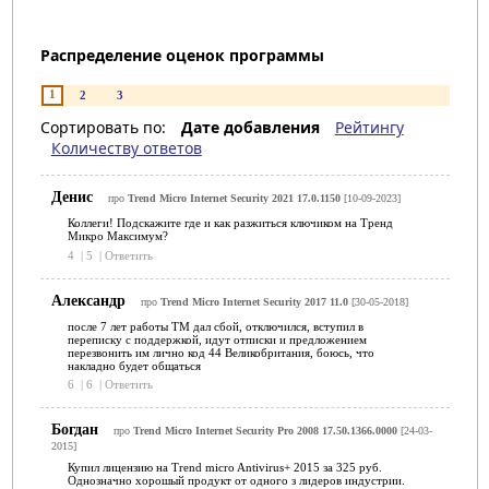
Распределение оценок программы
1
2
3
Сортировать по:
Дате добавления
Рейтингу
Количеству ответов
Денис
про
Trend Micro Internet Security 2021 17.0.1150
[10-09-2023]
Коллеги! Подскажите где и как разжиться ключиком на Тренд
Микро Максимум?
4
|
5
|
Ответить
Александр
про
Trend Micro Internet Security 2017 11.0
[30-05-2018]
после 7 лет работы TM дал сбой, отключился, вступил в
переписку с поддержкой, идут отписки и предложением
перезвонить им лично код 44 Великобритания, боюсь, что
накладно будет общаться
6
|
6
|
Ответить
Богдан
про
Trend Micro Internet Security Pro 2008 17.50.1366.0000
[24-03-
2015]
Купил лицензию на Trend micro Antivirus+ 2015 за 325 руб.
Однозначно хорошый продукт от одного з лидеров индустрии.