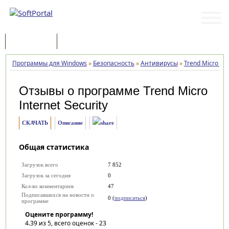
Программы
Статьи
Программы для Windows
»
Безопасность
»
Антивирусы
»
Trend Micro Int
Отзывы о программе
Trend Micro
Internet Security
СКАЧАТЬ
Описание
Общая статистика
Загрузок всего
7 852
Загрузок за сегодня
0
Кол-во комментариев
47
Подписавшихся на новости о
0 (
подписаться
)
программе
Оцените программу!
4.39
из 5, всего оценок -
23