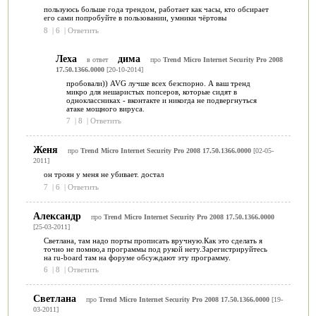
пользуюсь больше года трендом, работает как часы, кто обсирает
его сами попробуйте в пользовании, умники чёртовы
8
|
6
|
Ответить
Леха
дима
в ответ
про
Trend Micro Internet Security Pro 2008
17.50.1366.0000
[20-10-2014]
пробовали)) AVG лучше всех безспорно. А ваш тренд
микро для нешаристых попсеров, которые сидят в
одноклассниках - вконтакте и никогда не подвергнуться
атаке мощного вируса.
7
|
8
|
Ответить
Женя
про
Trend Micro Internet Security Pro 2008 17.50.1366.0000
[02-05-
2011]
он троян у меня не убивает. достал
7
|
6
|
Ответить
Александр
про
Trend Micro Internet Security Pro 2008 17.50.1366.0000
[25-03-2011]
Светлана, там надо порты прописать вручную.Как это сделать я
точно не помню,а программы под рукой нету.Зарегистрируйтесь
на ru-board там на форуме обсуждают эту программу.
6
|
8
|
Ответить
Светлана
про
Trend Micro Internet Security Pro 2008 17.50.1366.0000
[19-
03-2011]