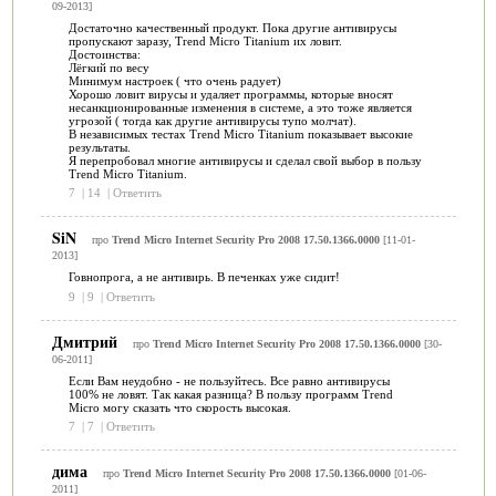
09-2013]
Достаточно качественный продукт. Пока другие антивирусы
пропускают заразу, Trend Micro Titanium их ловит.
Достоинства:
Лёгкий по весу
Минимум настроек ( что очень радует)
Хорошо ловит вирусы и удаляет программы, которые вносят
несанкционированные изменения в системе, а это тоже является
угрозой ( тогда как другие антивирусы тупо молчат).
В независимых тестах Trend Micro Titanium показывает высокие
результаты.
Я перепробовал многие антивирусы и сделал свой выбор в пользу
Trend Micro Titanium.
7
|
14
|
Ответить
SiN
про
Trend Micro Internet Security Pro 2008 17.50.1366.0000
[11-01-
2013]
Говнопрога, а не антивирь. В печенках уже сидит!
9
|
9
|
Ответить
Дмитрий
про
Trend Micro Internet Security Pro 2008 17.50.1366.0000
[30-
06-2011]
Если Вам неудобно - не пользуйтесь. Все равно антивирусы
100% не ловят. Так какая разница? В пользу программ Trend
Micro могу сказать что скорость высокая.
7
|
7
|
Ответить
дима
про
Trend Micro Internet Security Pro 2008 17.50.1366.0000
[01-06-
2011]