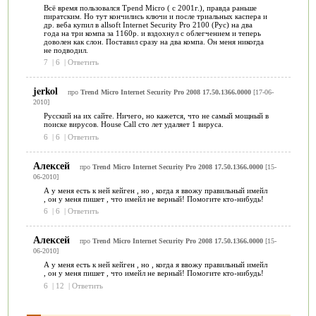
Всё время пользовался Треnd Micro ( с 2001г.), правда раньше
пиратским. Но тут кончились ключи и после триальных каспера и
др. веба купил в allsoft Internet Security Pro 2100 (Рус) на два
года на три компа за 1160р. и вздохнул с облегчением и теперь
доволен как слон. Поставил сразу на два компа. Он меня никогда
не подводил.
7
|
6
|
Ответить
jerkol
про
Trend Micro Internet Security Pro 2008 17.50.1366.0000
[17-06-
2010]
Русский на их сайте. Ничего, но кажется, что не самый мощный в
поиске вирусов. House Call сто лет удаляет 1 вируса.
6
|
6
|
Ответить
Алексей
про
Trend Micro Internet Security Pro 2008 17.50.1366.0000
[15-
06-2010]
А у меня есть к ней кейген , но , когда я ввожу правильный имейл
, он у меня пишет , что имейл не верный! Помогите кто-нибудь!
6
|
6
|
Ответить
Алексей
про
Trend Micro Internet Security Pro 2008 17.50.1366.0000
[15-
06-2010]
А у меня есть к ней кейген , но , когда я ввожу правильный имейл
, он у меня пишет , что имейл не верный! Помогите кто-нибудь!
6
|
12
|
Ответить