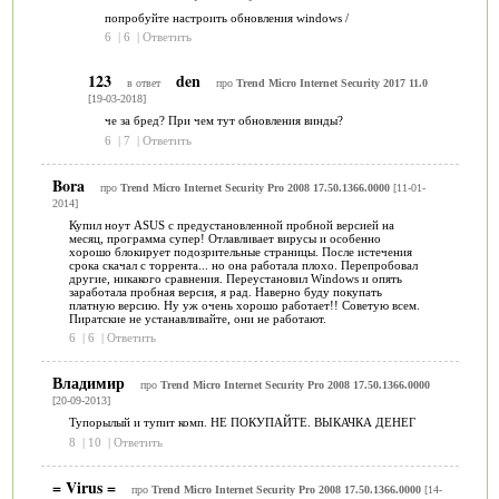
попробуйте настроить обновления windows /
6
|
6
|
Ответить
123
den
в ответ
про
Trend Micro Internet Security 2017 11.0
[19-03-2018]
че за бред? При чем тут обновления винды?
6
|
7
|
Ответить
Bora
про
Trend Micro Internet Security Pro 2008 17.50.1366.0000
[11-01-
2014]
Купил ноут ASUS с предустановленной пробной версией на
месяц, программа супер! Отлавливает вирусы и особенно
хорошо блокирует подозрительные страницы. После истечения
срока скачал с торрента... но она работала плохо. Перепробовал
другие, никакого сравнения. Переустановил Windows и опять
заработала пробная версия, я рад. Наверно буду покупать
платную версию. Ну уж очень хорошо работает!! Советую всем.
Пиратские не устанавливайте, они не работают.
6
|
6
|
Ответить
Владимир
про
Trend Micro Internet Security Pro 2008 17.50.1366.0000
[20-09-2013]
Тупорылый и тупит комп. НЕ ПОКУПАЙТЕ. ВЫКАЧКА ДЕНЕГ
8
|
10
|
Ответить
= Virus =
про
Trend Micro Internet Security Pro 2008 17.50.1366.0000
[14-