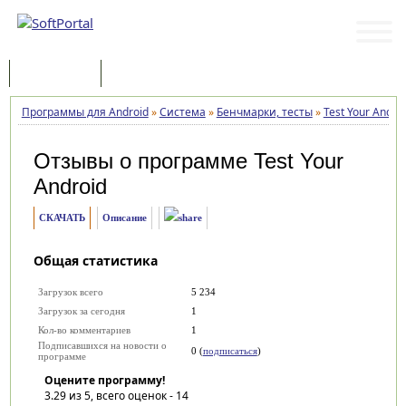
Программы
Статьи
Программы для Android
»
Система
»
Бенчмарки, тесты
»
Test Your Andro
Отзывы о программе
Test Your
Android
СКАЧАТЬ
Описание
Общая статистика
Загрузок всего
5 234
Загрузок за сегодня
1
Кол-во комментариев
1
Подписавшихся на новости о
0 (
подписаться
)
программе
Оцените программу!
3.29
из 5, всего оценок -
14