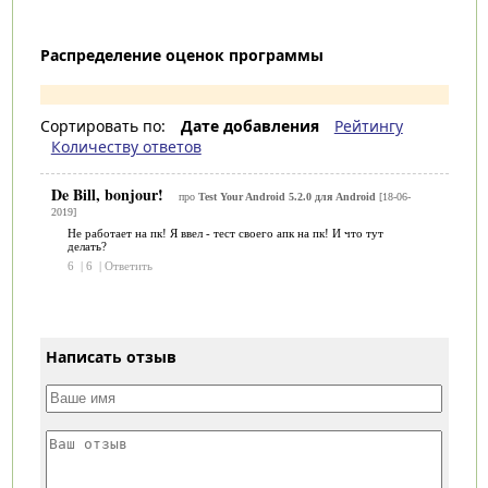
Распределение оценок программы
Сортировать по:
Дате добавления
Рейтингу
Количеству ответов
De Bill, bonjour!
про
Test Your Android 5.2.0 для Android
[18-06-
2019]
Не работает на пк! Я ввел - тест своего апк на пк! И что тут
делать?
6
|
6
|
Ответить
Написать отзыв