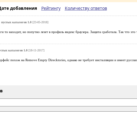
Дате добавления
Рейтингу
Количеству ответов
 пустых каталогов 1.0
[23-05-2018]
ги то находит, но попутно лезет в профиль яндекс браузера. Защита сработала. Так что это 
устых каталогов 1.0
[18-11-2017]
рфейс похож на Remove Empty Direcktories, однако не требует инсталляции и имеет русски
ыв