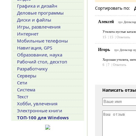
Графика и дизайн
Сортировать по:
Деловые программы
Диски и файлы
Алексей
про
Детектор
Игры, развлечения
Утилита пустые катало
Интернет
15
|
15
|
Ответить
Мобильные телефоны
Навигация, GPS
Игорь
про
Детектор п
Образование, наука
Хорошая утилита, инте
Рабочий стол, десктоп
6
|
7
|
Ответить
Разработчику
Серверы
Сети
Система
Написать отз
Текст
Хобби, увлечения
Электронные книги
ТОП-100 для Windows