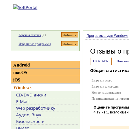
Программы
Статьи
Корзина закачек
(
0
)
Программы для Windows
Избранные программы
Отзывы о п
Категории
СКАЧАТЬ
Описани
Android
Общая статистик
macOS
iOS
Загрузок всего
Windows
Загрузок за сегодня
Кол-во комментариев
CD/DVD диски
Подписавшихся на новост
E-Mail
Оцените программ
Web разработчику
4.19
из 5, всего оцен
Аудио, Звук
Безопасность
Видео