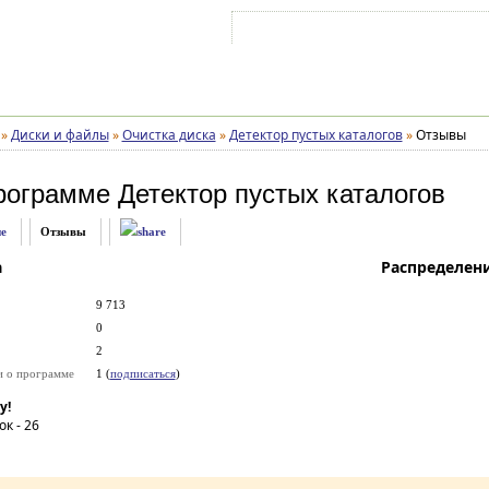
Войти на аккаунт
Зарегистрироваться
»
Диски и файлы
»
Очистка диска
»
Детектор пустых каталогов
»
Отзывы
рограмме
Детектор пустых каталогов
е
Отзывы
а
Распределен
9 713
0
2
и о программе
1 (
подписаться
)
у!
ок -
26