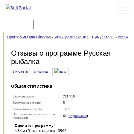
Программы
Статьи
Программы для Windows
»
Игры, развлечения
»
Симуляторы
»
Русская 
Отзывы о программе
Русская
рыбалка
СКАЧАТЬ
Описание
Общая статистика
Загрузок всего
781 716
Загрузок за сегодня
5
Кол-во комментариев
1466
Подписавшихся на новости о
85 (
подписаться
)
программе
Оцените программу!
4.84
из 5, всего оценок -
3962