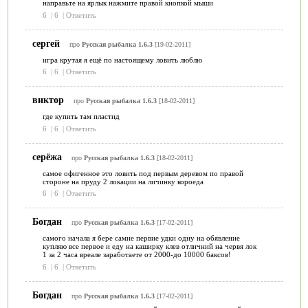
направьте на ярлык нажмите правой кнопкой мыши
6
|
6
|
Ответить
сергей
про
Русская рыбалка 1.6.3
[19-02-2011]
игра крутая я ещё по настоящему ловить люблю
6
|
6
|
Ответить
виктор
про
Русская рыбалка 1.6.3
[18-02-2011]
где купить там пластид
6
|
6
|
Ответить
серёжа
про
Русская рыбалка 1.6.3
[18-02-2011]
самое офигенное это ловить под первым деревом по правой
стороне на пруду 2 локации на личинку короеда
6
|
6
|
Ответить
Богдан
про
Русская рыбалка 1.6.3
[17-02-2011]
самого начала я бере самие первие удки одну на обявление
купляю все первое и еду на каширку клев отличний на червя лок
1 за 2 часа вреале заработаете от 2000-до 10000 баксов!
6
|
6
|
Ответить
Богдан
про
Русская рыбалка 1.6.3
[17-02-2011]