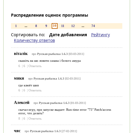
Распределение оценок программы
10
1
...
8
9
11
12
...
74
Сортировать по:
Дате добавления
Рейтингу
Количеству ответов
віталік
про
Русская рыбалка 1.6.3
[03-03-2011]
скажіть на шо ловити сазана і белого амура
6
|
6
|
Ответить
мики
про
Русская рыбалка 1.6.3
[02-03-2011]
где клюёт шип
6
|
6
|
Ответить
Алексей
про
Русская рыбалка 1.6.3
[01-03-2011]
скачал игру, при запуске выдает: Run-time error "75" Patch/access
error, что делать?
8
|
6
|
Ответить
чяс
про
Русская рыбалка 1.6.3
[27-02-2011]