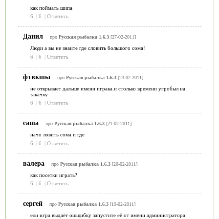
как поймать шипа
6
|
6
|
Ответить
Данил
про
Русская рыбалка 1.6.3
[27-02-2011]
Люди а вы не знаите где словить большого сома!
6
|
6
|
Ответить
фтвкшы
про
Русская рыбалка 1.6.3
[23-02-2011]
не открывает дальше имени играка.и столько времени угробыл на
закачку
6
|
6
|
Ответить
саша
про
Русская рыбалка 1.6.3
[21-02-2011]
начо ловить сома и где
6
|
6
|
Ответить
валера
про
Русская рыбалка 1.6.3
[20-02-2011]
как посетки играть?
6
|
6
|
Ответить
сергей
про
Русская рыбалка 1.6.3
[19-02-2011]
ели игра выдаёт ошщибку запустите её от имени администратора