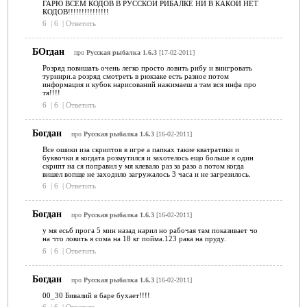
ГАРЮ ВСЕМ КОДОВ В РУССКОЙ РИБАЛКЕ НИ В КАКОЙ НЕТ
КОДОВ!!!!!!!!!!!!!!!
6
|
6
|
Ответить
БОгдан
про
Русская рыбалка 1.6.3
[17-02-2011]
Розряд повишать очень легко просто ловить рибу и виигровать
турнири.а розряд смотреть в рюкзаке есть разное потом
информация и кубок нарисований нажимаеш а там вся инфа про
тя!!!!
6
|
6
|
Ответить
Богдан
про
Русская рыбалка 1.6.3
[16-02-2011]
Все ошики иза скриптов в игре а папках такие кватратики и
буквочки я когдата розмутился и захотелось ещо больше я один
скрипт на ся поправил у мя клевало раз за разо а потом когда
вишел вопще не заходило загружалось 3 часа и не загрезилось.
6
|
6
|
Ответить
Богдан
про
Русская рыбалка 1.6.3
[16-02-2011]
у мя есьб прога 5 мин назад нарил но рабочая там показивает чо
на что ловить я сома на 18 кг пойма.123 рака на пруду.
6
|
6
|
Ответить
Богдан
про
Русская рыбалка 1.6.3
[16-02-2011]
00_30 Бивалий в баре бухает!!!!