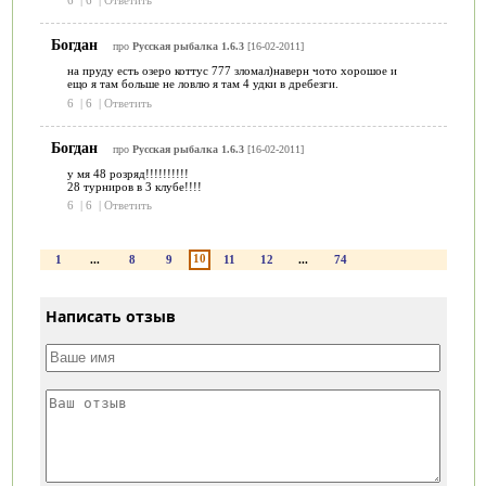
6
|
6
|
Ответить
Богдан
про
Русская рыбалка 1.6.3
[16-02-2011]
на пруду есть озеро коттус 777 зломал)наверн чото хорошое и
ещо я там больше не ловлю я там 4 удки в дребезги.
6
|
6
|
Ответить
Богдан
про
Русская рыбалка 1.6.3
[16-02-2011]
у мя 48 розряд!!!!!!!!!!
28 турниров в 3 клубе!!!!
6
|
6
|
Ответить
10
1
...
8
9
11
12
...
74
Написать отзыв