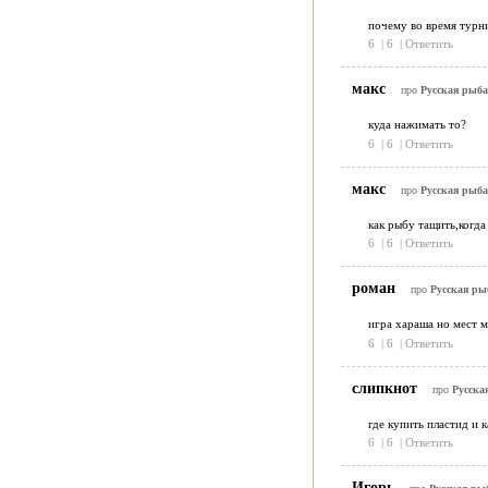
почему во время турни
6
|
6
|
Ответить
макс
про
Русская рыба
куда нажимать то?
6
|
6
|
Ответить
макс
про
Русская рыба
как рыбу тащить,когда
6
|
6
|
Ответить
роман
про
Русская ры
игра хараша но мест м
6
|
6
|
Ответить
слипкнот
про
Русска
где купить пластид и 
6
|
6
|
Ответить
Игорь