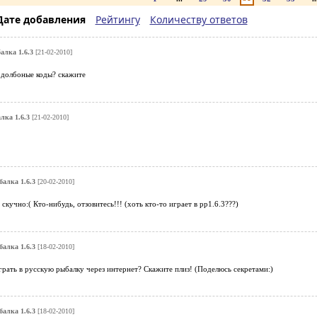
Дате добавления
Рейтингу
Количеству ответов
алка 1.6.3
[21-02-2010]
и долбоные коды? скажите
лка 1.6.3
[21-02-2010]
балка 1.6.3
[20-02-2010]
е скучно:( Кто-нибудь, отзовитесь!!! (хоть кто-то играет в рр1.6.3???)
балка 1.6.3
[18-02-2010]
играть в русскую рыбалку через интернет? Скажите плиз! (Поделюсь секретами:)
балка 1.6.3
[18-02-2010]