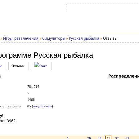
Войти на аккаунт
Зарегистрироваться
»
Игры, развлечения
»
Симуляторы
»
Русская рыбалка
»
Отзывы
рограмме
Русская рыбалка
е
Отзывы
а
Распределен
781 716
5
1466
и о программе
85 (
подписаться
)
у!
ок -
3962
31
1
...
29
30
32
33
..