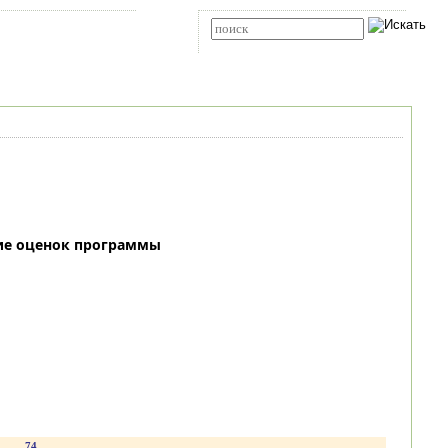
Карта сайта
RSS
Расширенный поиск
ие оценок программы
.
74