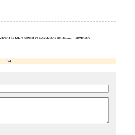
юет а на какие кнопки ее вытаскивать ненаю...........помогите
.
74