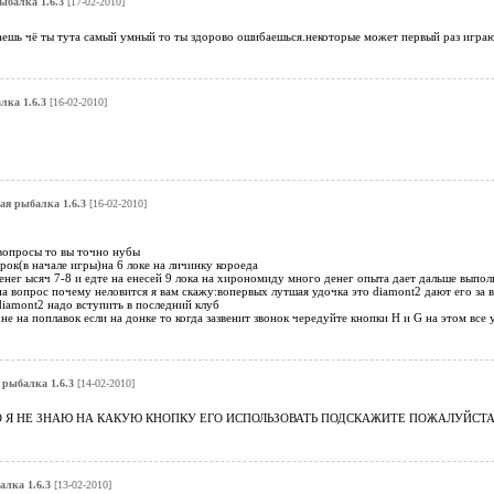
ыбалка 1.6.3
[17-02-2010]
маешь чё ты тута самый умный то ты здорово ошибаешься.некоторые может первый раз игра
лка 1.6.3
[16-02-2010]
ая рыбалка 1.6.3
[16-02-2010]
 вопросы то вы точно нубы
рок(в начале игры)на 6 локе на личинку короеда
нег ысяч 7-8 и едте на енесей 9 лока на хирономиду много денег опыта дает дальше выпо
 на вопрос почему неловится я вам скажу:вопервых лутшая удочка это diamont2 дают его за 
diamont2 надо вступить в последний клуб
 не на поплавок если на донке то когда зазвенит звонок чередуйте кнопки Н и G на этом все
 рыбалка 1.6.3
[14-02-2010]
О Я НЕ ЗНАЮ НА КАКУЮ КНОПКУ ЕГО ИСПОЛЬЗОВАТЬ ПОДСКАЖИТЕ ПОЖАЛУЙСТА
алка 1.6.3
[13-02-2010]