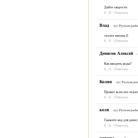
Дайте скорости
6
|
6
|
Ответить
Влад
про
Русская рыба
эхолот кнопка E
6
|
6
|
Ответить
Денисов Алексей
Как вводить коды?
6
|
6
|
Ответить
Колян
про
Русская ры
Привет всем кто играет
6
|
6
|
Ответить
коля
про
Русская рыба
Скажите код для денег
6
|
6
|
Ответить
наташа