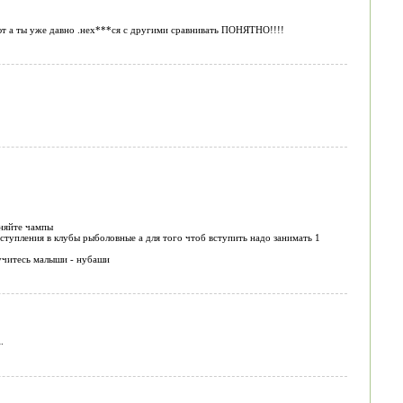
ют а ты уже давно .нех***ся с другими сравнивать ПОНЯТНО!!!!
лняйте чампы
вступления в клубы рыболовные а для того чтоб вступить надо занимать 1
 учитесь малыши - нубаши
.