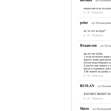
про
Русская р
владислав есль ты ду
6
|
6
|
Ответить
polar
про
Русская рыба
ну че это за игра?
6
|
6
|
Ответить
Владислав
про
Русск
вы асе шо нубы.
1.если почитать ваши
короче ловит краснопе
потом подсобераите де
2.насчет как ловить и
места в турнирах для 
З.Ы ловите на донку а
6
|
6
|
Ответить
RUSLAN
про
Русская
Я КУПИЛ ЭХОЛОТ Н
6
|
6
|
Ответить
Митя
про
Русская рыб