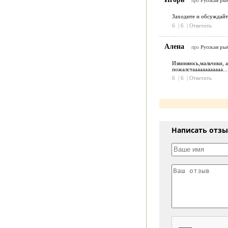
про
Русская рыб
Заходите и обсуждайте 
6
|
6
|
Ответить
Алена
про
Русская рыб
Извиняюсь,мальчики, а 
пожалстаааааааааааа......
6
|
6
|
Ответить
Написать отз