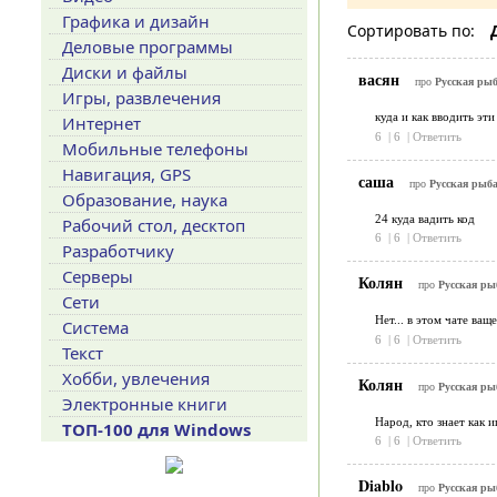
Графика и дизайн
Сортировать по:
Деловые программы
Диски и файлы
васян
про
Русская рыб
Игры, развлечения
куда и как вводить эт
Интернет
6
|
6
|
Ответить
Мобильные телефоны
Навигация, GPS
саша
про
Русская рыба
Образование, наука
24 куда вадить код
Рабочий стол, десктоп
6
|
6
|
Ответить
Разработчику
Серверы
Колян
про
Русская ры
Сети
Нет... в этом чате ващ
Система
6
|
6
|
Ответить
Текст
Хобби, увлечения
Колян
про
Русская ры
Электронные книги
Народ, кто знает как 
ТОП-100 для Windows
6
|
6
|
Ответить
Diablo
про
Русская ры