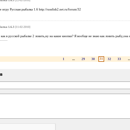
алка 1.6.3
[12-02-2010]
игру Русская рыбалка 1.6 http://russfish2.net.ru/forum/32
алка 1.6.3
[11-02-2010]
как в русской рыбалке 2 ловить,ну на какие кнопки? Я вообще не знаю как ловить рыбу,она кл
......
31
1
...
29
30
32
33
..
ыв