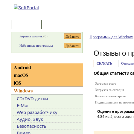
Программы
Статьи
Корзина закачек
(
0
)
Программы для Windows
Избранные программы
Отзывы о п
Категории
СКАЧАТЬ
Описани
Android
Общая статистик
macOS
iOS
Загрузок всего
Windows
Загрузок за сегодня
Кол-во комментариев
CD/DVD диски
Подписавшихся на новост
E-Mail
Оцените программ
Web разработчику
4.84
из 5, всего оцен
Аудио, Звук
Безопасность
Видео