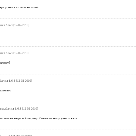
ра у меня ничего не клюёт
лка 1.6.3
[12-02-2010]
лка 1.6.3
[12-02-2010]
 клюет?
балка 1.6.3
[12-02-2010]
аловато
я рыбалка 1.6.3
[12-02-2010]
как ввести коды всё перепробовал не могу уже искать