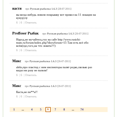
настя
про
Русская рыбалка 1.6.3
[28-07-2011]
вы когда нибудь ловили покрышку вот прикол на 11 локации на
кукурузу
6
|
6
|
Ответить
Proffesor Pыбак
про
Русская рыбалка 1.6.3
[26-07-2011]
Народ,не мучайтесь,гоу на сайт http://www.rusichi-
team.ru/forum/index.php?showforum=15 Там есть всё обо
всём(где,гого,на что ловить!!!)
6
|
6
|
Ответить
Макс
про
Русская рыбалка 1.6.3
[26-07-2011]
aleks,про пластид с ним инспекторы палят редко,сколько раз
кидал ни разу не палили!
6
|
6
|
Ответить
Макс
про
Русская рыбалка 1.6.3
[26-07-2011]
Каста,не пи**и!!
6
|
6
|
Ответить
6
1
...
4
5
7
8
...
74