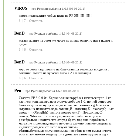
VIRUS
про
Русская рыбалка 1.6.3
[08-08-2011]
народ подскажите любые коды на RF 3!!!!!!!!!!!!!
6
|
7
|
Ответить
BonD
про
Русская рыбалка 1.6.3
[04-08-2011]
кстати ловите на этом же месте на живца отлично идут налим и
судак
6
|
6
|
Ответить
BonD
про
Русская рыбалка 1.6.3
[04-08-2011]
короче сома надо ловить на базе станица вешенскя вроде на 3
локации. ловите на кусочки мяса я 2 еле вытащил
6
|
6
|
Ответить
Рен
про
Русская рыбалка 1.6.3
[01-08-2011]
Скачать РР 3.0.0.04 Херня полная вырубает качаться тупо 1 кг
карп ели тащишь,играю в старую добрую 1.6. по ней вопросов
быть не должно ну да и ладно во первых кнопки - g h леска и
котушка их нажимать када ловишь,B - пластид,E - эхалот,Q - чат
вроде -_-,O(english)- кинуть подкормку,F - Подсачник,C-
лопата,N-блокнот это все управление чтоб с ним лучше
розобраться и понять что откуда брать хорошо поройтесь в
магазине и рюкзаке,тащить не очень сложно главное следить за
индикатором,все кто используют читы -
ебланы,батаны,лохи,туниядцы да и вообще в чем смысл играть
если сразу можно везде купить дома все самое крутое и т.д я