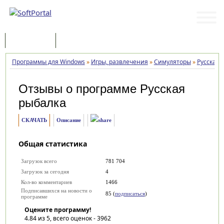
Программы
Статьи
Программы для Windows
»
Игры, развлечения
»
Симуляторы
»
Русская 
Отзывы о программе
Русская
рыбалка
СКАЧАТЬ
Описание
Общая статистика
Загрузок всего
781 704
Загрузок за сегодня
4
Кол-во комментариев
1466
Подписавшихся на новости о
85 (
подписаться
)
программе
Оцените программу!
4.84
из 5, всего оценок -
3962