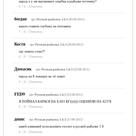
народ а у мя высккивает ошибка в рыбалке почемпу?
6
|
6
|
Ответить
богдан
про
Русская рыбалка 1.6.3
[03-09-2011]
какую ставить глубину на поплавок
7
|
6
|
Ответить
Костя
про
Русская рыбалка 1.6.3
[30-08-2011]
где ловить сома??
6
|
6
|
Ответить
Димасик
про
Русская рыбалка 1.6.3
[23-08-2011]
народ на 8 локации на чё ловит
6
|
6
|
Ответить
FED9
про
Русская рыбалка 1.6.3
[23-08-2011]
Я ПОЙМАЛ КАРАСЯ НА 8,403 КГ))))))) ОЦЕНИЛИ НА 4237$
6
|
6
|
Ответить
денис
про
Русская рыбалка 1.6.3
[11-08-2011]
какой клавишей использовать ехолот в руской рыбалке 1.6
6
|
6
|
Ответить