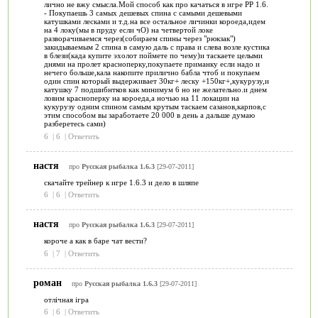
лично не вжу смысла.Мой способ как про качаться в игре РР 1.6.
- Покупаешь 3 самых дешевых спина с самыми дешевыми
катушками лесками и т.д.на все остальное личинки короеда,идем
на 4 локу(мы в пруду если чО) на четвертой локе
разворачиваемся через(собираем спины через "рюкзак")
закидываемым 2 спина в самую даль с права и слева возле кустика
в блези(када купите эхолот поймете по чему)и таскаете целыми
днями на пролет красноперку,покупаете приманку если надо и
нечего больше,кала накопите прилично бабла чтоб и покупаем
один спин который выдерживает 30кг+ леску +150кг+,кукурузу,и
катушку 7 подшибнтков как минимум 6 но не желательно.и днем
ловим красноперку на короеда,а ночью на 11 локации на
кукурузу одним спином самым крутым таскаем сазанов,карпов,с
этим способом вы заработаете 20 000 в день а дальше думаю
разберетесь сами)
6
|
6
|
Ответить
настя
про
Русская рыбалка 1.6.3
[29-07-2011]
скачайте трейнер к игре 1.6.3 и дело в шляпе
6
|
6
|
Ответить
настя
про
Русская рыбалка 1.6.3
[29-07-2011]
короче а как в баре чат вести?
6
|
7
|
Ответить
роман
про
Русская рыбалка 1.6.3
[29-07-2011]
отлічная ігра
6
|
6
|
Ответить