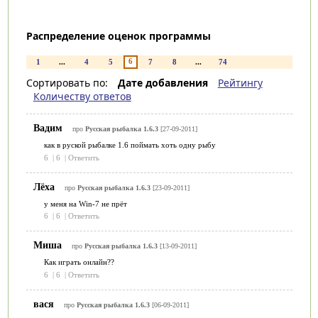
Распределение оценок программы
6
1
...
4
5
7
8
...
74
Сортировать по:
Дате добавления
Рейтингу
Количеству ответов
Вадим
про
Русская рыбалка 1.6.3
[27-09-2011]
как в руской рыбалке 1.6 поймать хоть одну рыбу
6
|
6
|
Ответить
Лёха
про
Русская рыбалка 1.6.3
[23-09-2011]
у меня на Win-7 не прёт
6
|
6
|
Ответить
Миша
про
Русская рыбалка 1.6.3
[13-09-2011]
Как играть онлайн??
6
|
6
|
Ответить
вася
про
Русская рыбалка 1.6.3
[06-09-2011]