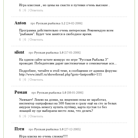
Игра классная , но цены на снасти и путевки очень высокие .
6
|
6
|
Ответить
Anton
про
Русская рыбалка 1.2
[24-02-2006]
Программа действительно очень интересная. Рекомендую всем
"рыбакам". Будет чем занятся в свободное время.
6
|
6
|
Ответить
silent
про
Русская рыбалка 1.0
[17-01-2006]
На одном сайте кстате конкурс по игре "Русская Рыбалка 3"
проводят. Победителям дарят шестизначные и семизначные аси...
Подробнее, читайте в этой теме, в сообщении от админа форума:
http://www.istuff.ru/showthread.php?goto=lastpost&t=111
6
|
6
|
Ответить
Роман
про
Русская рыбалка 1.0
[08-01-2006]
Увлекает! Ловлю на донки, на лицензию пока не заработал,
инспектор оштрафовал на 500 баксов и сразу ещё на сто за белых
амуров теперь немогу купить путёвку, карта пустая т.е без
локаций ну где выбираеш место лова, что делать?
6
|
6
|
Ответить
Пэтя
про
Русская рыбалка 1.0
[27-12-2005]
Игра класна но очень сложна!!!!