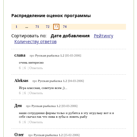
Распределение оценок программы
73
1
...
71
72
74
Сортировать по:
Дате добавления
Рейтингу
Количеству ответов
слава
про
Русская рыбалка 1.2
[05-03-2006]
очень интересно
6
|
6
|
Ответить
Aleksas
про
Русская рыбалка 1.2
[04-03-2006]
Игра классная, советую всем ;)...
6
|
6
|
Ответить
Ден
про
Русская рыбалка 1.2
[03-03-2006]
наши сотрудники фирмы тольо и рубятса в эту игрульку вот и я
себе скачал.так что пива в зубы и ловить рыбу
6
|
6
|
Ответить
Олег
про
Русская рыбалка 1.2
[25-02-2006]