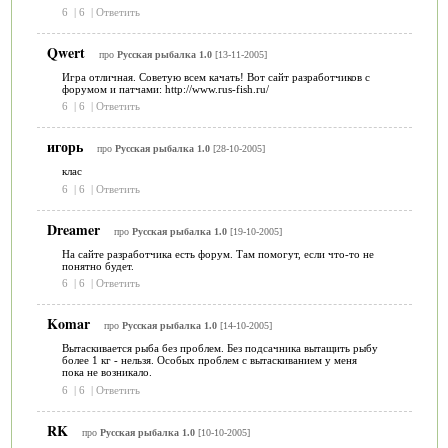
6
|
6
|
Ответить
Qwert
про
Русская рыбалка 1.0
[13-11-2005]
Игра отличная. Советую всем качать! Вот сайт разработчиков с
форумом и патчами: http://www.rus-fish.ru/
6
|
6
|
Ответить
игорь
про
Русская рыбалка 1.0
[28-10-2005]
клас
6
|
6
|
Ответить
Dreamer
про
Русская рыбалка 1.0
[19-10-2005]
На сайте разработчика есть форум. Там помогут, если что-то не
понятно будет.
6
|
6
|
Ответить
Komar
про
Русская рыбалка 1.0
[14-10-2005]
Вытаскивается рыба без проблем. Без подсачника вытащить рыбу
более 1 кг - нельзя. Особых проблем с вытаскиванием у меня
пока не возникало.
6
|
6
|
Ответить
RK
про
Русская рыбалка 1.0
[10-10-2005]