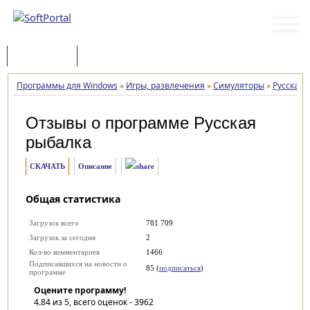
Программы
Статьи
Программы для Windows
»
Игры, развлечения
»
Симуляторы
»
Русская 
Отзывы о программе
Русская
рыбалка
СКАЧАТЬ
Описание
Общая статистика
Загрузок всего
781 709
Загрузок за сегодня
2
Кол-во комментариев
1466
Подписавшихся на новости о
85 (
подписаться
)
программе
Оцените программу!
4.84
из 5, всего оценок -
3962