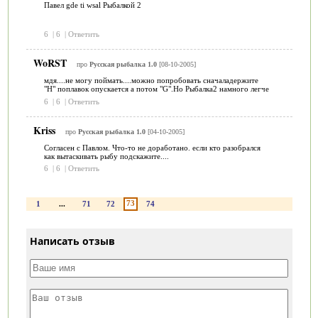
Павел gde ti wsal Рыбалкой 2
6
|
6
|
Ответить
WoRST
про
Русская рыбалка 1.0
[08-10-2005]
мдя....не могу поймать....можно попробовать сначаладержите
"H" поплавок опускается а потом "G".Но Рыбалка2 намного легче
6
|
6
|
Ответить
Kriss
про
Русская рыбалка 1.0
[04-10-2005]
Согласен с Павлом. Что-то не доработано. если кто разобрался
как вытаскивать рыбу подскажите....
6
|
6
|
Ответить
73
1
...
71
72
74
Написать отзыв