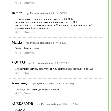
6
|
6
|
Ответить
Demon
про
Русская рыбалка 1.0
[19-12-2005]
Я скачал патчи сначало распаковал патч 1.0.0.42
ничего не изменилось.Потом распокавал патч 1.0.1
когда я захожу в игру мне пишут Файлы ресурсов повреждены!
Приложение будет закрыто
6
|
6
|
Ответить
Maleks
про
Русская рыбалка 1.0
[10-12-2005]
Клево. Реально клево.
6
|
6
|
Ответить
SAV_333
про
Русская рыбалка 1.0
[09-12-2005]
Прикольная штука, есть теперь чем занятьсчя в свободное время
6
|
6
|
Ответить
Александр
про
Русская рыбалка 1.0
[29-11-2005]
Не видел но клево, да ваще все клева
6
|
6
|
Ответить
ALEKSANDR
про
Русская рыбалка 1.0
[24-11-2005]
KLEVO