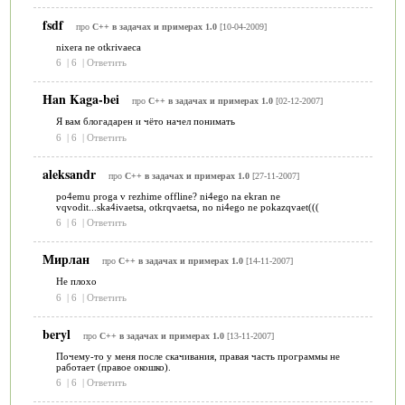
fsdf
про
C++ в задачах и примерах 1.0
[10-04-2009]
nixera ne otkrivaeca
6
|
6
|
Ответить
Han Kaga-bei
про
C++ в задачах и примерах 1.0
[02-12-2007]
Я вам блогадарен и чёто начел понимать
6
|
6
|
Ответить
aleksandr
про
C++ в задачах и примерах 1.0
[27-11-2007]
po4emu proga v rezhime offline? ni4ego na ekran ne
vqvodit...ska4ivaetsa, otkrqvaetsa, no ni4ego ne pokazqvaet(((
6
|
6
|
Ответить
Мирлан
про
C++ в задачах и примерах 1.0
[14-11-2007]
Не плохо
6
|
6
|
Ответить
beryl
про
C++ в задачах и примерах 1.0
[13-11-2007]
Почему-то у меня после скачивания, правая часть программы не
работает (правое окошко).
6
|
6
|
Ответить