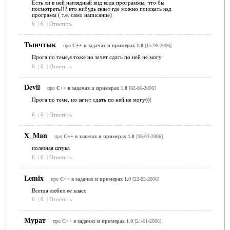
Есть ли в ней наглядный вид кода программы, что бы
посмотреть!!? кто нибудь знает где можно поискать код
программ ( т.е. само написание)
6
|
6
|
Ответить
Tынчтык
про
C++ в задачах и примерах 1.0
[15-06-2006]
Прога по теме,я тоже но зачет сдать по ней не могу
6
|
6
|
Ответить
Devil
про
C++ в задачах и примерах 1.0
[02-06-2006]
Прога по теме, но зачет сдать по ней не могу(((
6
|
6
|
Ответить
X_Man
про
C++ в задачах и примерах 1.0
[06-03-2006]
полезная штука
6
|
6
|
Ответить
Lemix
про
C++ в задачах и примерах 1.0
[22-02-2006]
Всегда любил её класс
6
|
6
|
Ответить
Мурат
про
C++ в задачах и примерах 1.0
[21-01-2006]