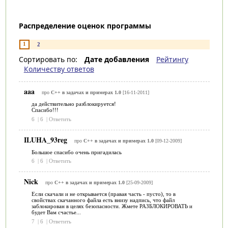
Распределение оценок программы
1
2
Сортировать по:
Дате добавления
Рейтингу
Количеству ответов
aaa
про
C++ в задачах и примерах 1.0
[16-11-2011]
да действительно разблокируется!
Cпасибо!!!
6
|
6
|
Ответить
ILUHA_93reg
про
C++ в задачах и примерах 1.0
[09-12-2009]
Большое спасибо очень пригадилась
6
|
6
|
Ответить
Nick
про
C++ в задачах и примерах 1.0
[25-09-2009]
Если скачали и не открывается (правая часть - пусто), то в
свойствах скачанного файла есть внизу надпись, что файл
заблокирован в целях безопасности. Жмете РАЗБЛОКИРОВАТЬ и
будет Вам счастье...
7
|
6
|
Ответить