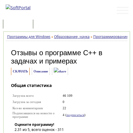
Программы
Статьи
Программы для Windows
»
Образование, наука
»
Программирование
»
Отзывы о программе
C++ в
задачах и примерах
СКАЧАТЬ
Описание
Общая статистика
Загрузок всего
46 109
Загрузок за сегодня
0
Кол-во комментариев
22
Подписавшихся на новости о
4 (
подписаться
)
программе
Оцените программу!
2.31
из 5, всего оценок -
311