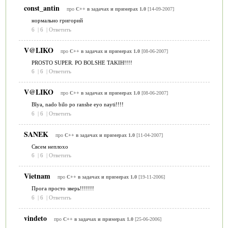
const_antin
про
C++ в задачах и примерах 1.0
[14-09-2007]
нормально григорий
6
|
6
|
Ответить
V@LIKO
про
C++ в задачах и примерах 1.0
[08-06-2007]
PROSTO SUPER. PO BOLSHE TAKIH!!!!
6
|
6
|
Ответить
V@LIKO
про
C++ в задачах и примерах 1.0
[08-06-2007]
Blya, nado bilo po ranshe eyo nayti!!!!
6
|
6
|
Ответить
SANEK
про
C++ в задачах и примерах 1.0
[11-04-2007]
Свсем неплохо
6
|
6
|
Ответить
Vietnam
про
C++ в задачах и примерах 1.0
[19-11-2006]
Прога просто зверь!!!!!!!
6
|
6
|
Ответить
vindeto
про
C++ в задачах и примерах 1.0
[25-06-2006]