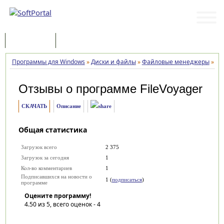
Программы
Статьи
Программы для Windows
»
Диски и файлы
»
Файловые менеджеры
»
Fi
Отзывы о программе
FileVoyager
СКАЧАТЬ
Описание
Общая статистика
Загрузок всего
2 375
Загрузок за сегодня
1
Кол-во комментариев
1
Подписавшихся на новости о
1 (
подписаться
)
программе
Оцените программу!
4.50
из 5, всего оценок -
4