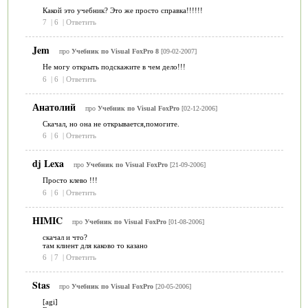
Какой это учебник? Это же просто справка!!!!!!
7
|
6
|
Ответить
Jem
про
Учебник по Visual FoxPro 8
[09-02-2007]
Не могу открыть подскажите в чем дело!!!
6
|
6
|
Ответить
Анатолий
про
Учебник по Visual FoxPro
[02-12-2006]
Скачал, но она не открывается,помогите.
6
|
6
|
Ответить
dj Lexa
про
Учебник по Visual FoxPro
[21-09-2006]
Просто клево !!!
6
|
6
|
Ответить
HIMIC
про
Учебник по Visual FoxPro
[01-08-2006]
скачал и что?
там клиент для каково то казано
6
|
7
|
Ответить
Stas
про
Учебник по Visual FoxPro
[20-05-2006]
[agi]