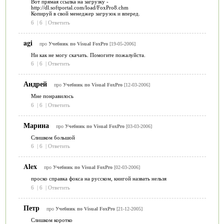
Вот прямая ссылка на загрузку -
http://dl.softportal.com/load/FoxPro8.chm
Копируй в свой менеджер загрузок и вперед.
6
|
6
|
Ответить
agi
про
Учебник по Visual FoxPro
[19-05-2006]
Ни как не могу скачать. Помогите пожалуйста.
6
|
6
|
Ответить
Андрей
про
Учебник по Visual FoxPro
[12-03-2006]
Мне понравилось
6
|
6
|
Ответить
Марина
про
Учебник по Visual FoxPro
[03-03-2006]
Слишком большой
6
|
6
|
Ответить
Alex
про
Учебник по Visual FoxPro
[02-03-2006]
проско справка фокса на русском, книгой назвать нельзя
6
|
6
|
Ответить
Петр
про
Учебник по Visual FoxPro
[21-12-2005]
Слишком коротко