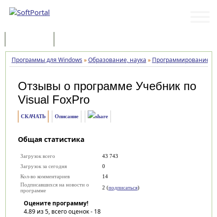
Программы
Статьи
Программы для Windows
»
Образование, наука
»
Программирование
»
Отзывы о программе
Учебник по
Visual FoxPro
СКАЧАТЬ
Описание
Общая статистика
Загрузок всего
43 743
Загрузок за сегодня
0
Кол-во комментариев
14
Подписавшихся на новости о
2 (
подписаться
)
программе
Оцените программу!
4.89
из 5, всего оценок -
18