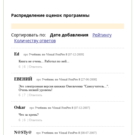
Распределение оценок программы
Сортировать по:
Дате добавления
Рейтингу
Количеству ответов
Ed
про
Учебник по Visual FoxPro 8
[07-12-2009]
Книга не очень... Работал по ней...
6
|
6
|
Ответить
ЕВЕНИЙ
про
Учебник по Visual FoxPro 8
[27-06-2008]
Это электронная версия книжки Омельченко "Самоучитель...".
Очень низкий уровень!
6
|
7
|
Ответить
Oskar
про
Учебник по Visual FoxPro 8
[07-12-2007]
Что за хрень?
6
|
6
|
Ответить
N@STy@
про
Учебник по Visual FoxPro 8
[08-07-2007]