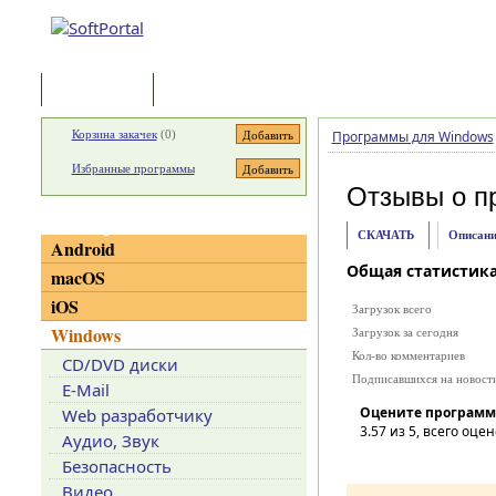
Программы
Статьи
Корзина закачек
(
0
)
Программы для Windows
Избранные программы
Отзывы о п
Категории
СКАЧАТЬ
Описани
Android
Общая статистик
macOS
iOS
Загрузок всего
Windows
Загрузок за сегодня
Кол-во комментариев
CD/DVD диски
Подписавшихся на новост
E-Mail
Оцените программ
Web разработчику
3.57
из 5, всего оцен
Аудио, Звук
Безопасность
Видео