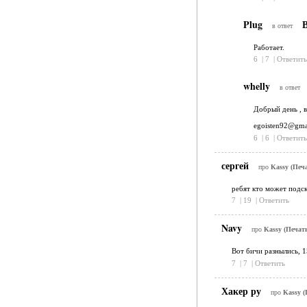
Plug
В
в ответ
Работает.
6
|
7
|
Ответить
whelly
в ответ
Добрый день , в
egoisten92@gma
6
|
6
|
Ответить
сергей
про
Kassy (Печа
ребят кто может подск
7
|
19
|
Ответить
Navy
про
Kassy (Печать
Вот бичи разнылись, 1
7
|
7
|
Ответить
Хакер ру
про
Kassy (