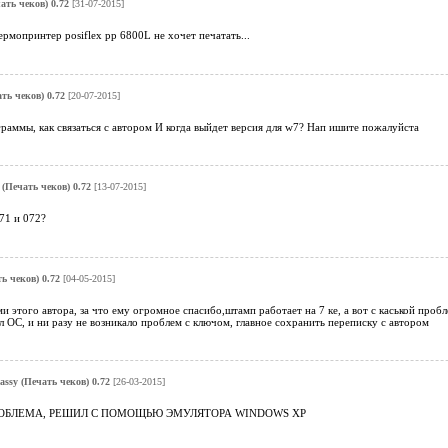
ать чеков) 0.72
[31-07-2015]
рмопринтер posiflex pp 6800L не хочет печатать...
ть чеков) 0.72
[20-07-2015]
раммы, как связаться с автором И когда выйдет версия для w7? Нап ишите пожалуйста
 (Печать чеков) 0.72
[13-07-2015]
71 и 072?
ь чеков) 0.72
[04-05-2015]
 этого автора, за что ему огромное спасибо,штамп работает на 7 ке, а вот с каськой проб
ял ОС, и ни разу не возникало проблем с ключом, главное сохранить переписку с автором
assy (Печать чеков) 0.72
[26-03-2015]
РОБЛЕМА, РЕШИЛ С ПОМОЩЬЮ ЭМУЛЯТОРА WINDOWS XP