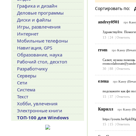
Графика и дизайн
Сортировать по:
Деловые программы
Диски и файлы
andrey0501
про
Kass
Игры, развлечения
Здравствуйте. Помоги
Интернет
13
|
24
|
Ответить
Мобильные телефоны
Навигация, GPS
rrom
про
Kassy (Печать
Образование, наука
Салют, нужна помощь и
Рабочий стол, десктоп
rromcolaborate@yande
Разработчику
30
|
88
|
Ответить
Серверы
елена
Сети
про
Kassy (Печат
Система
подскажите как фп пол
Текст
15
|
37
|
Ответить
Хобби, увлечения
Кирилл
Электронные книги
про
Kassy (Пе
ТОП-100 для Windows
https://youtu.be/6pkD
15
|
15
|
Ответить