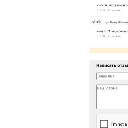
коллеги, виртуальная 
8
|
13
|
Ответить
vitek
про
Kassy (Печать
kassy 0.71 не работает
6
|
20
|
Ответить
Написать отз