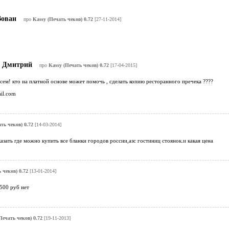
ован
про
Kassy (Печать чеков) 0.72
[27-11-2014]
Дмитрий
про
Kassy (Печать чеков) 0.72
[17-04-2015]
сем! кто на платной основе может помочь , сделать копию ресторанного пречека ????
il.com
ть чеков) 0.72
[14-03-2014]
азать где можно купить все бланки городов россии,азс гостиниц стоянок.и какая цена
 чеков) 0.72
[13-01-2014]
500 руб нет
Печать чеков) 0.72
[19-11-2013]