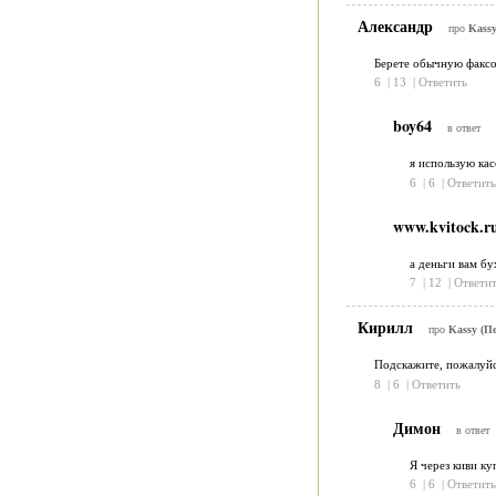
Александр
про
Kassy
Берете обычную факсов
6
|
13
|
Ответить
boy64
в ответ
я использую ка
6
|
6
|
Ответить
www.kvitock.r
а деньги вам бу
7
|
12
|
Ответит
Кирилл
про
Kassy (Пе
Подскажите, пожалуйст
8
|
6
|
Ответить
Димон
в ответ
Я через киви куп
6
|
6
|
Ответить