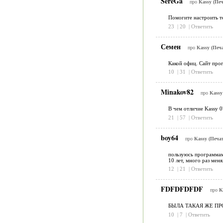
SereGa
про
Kassy (Печ
Помогите настроить те
23
|
20
|
Ответить
Семен
про
Kassy (Печа
Какой офиц. Сайт прог
10
|
31
|
Ответить
Minakov82
про
Kassy
В чем отличие Kassy 0
21
|
57
|
Ответить
boy64
про
Kassy (Печат
пользуюсь программами
10 лет, много раз мен
12
|
21
|
Ответить
FDFDFDFDF
про
K
БЫЛА ТАКАЯ ЖЕ П
10
|
7
|
Ответить