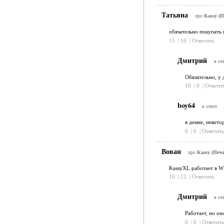
Татьяна
про
Kassy (П
обязательно покупать
15
|
16
|
Ответить
Дмитрий
в от
Обязательно, у 
10
|
8
|
Ответит
boy64
в ответ
в демке, некото
6
|
6
|
Ответить
Вован
про
Kassy (Печа
KassyXL работает в W
16
|
12
|
Ответить
Дмитрий
в от
Работает, но она
6
|
6
|
Ответить