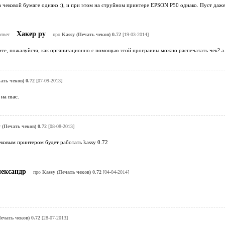
 чековой бумаге однако :), и при этом на струйном принтере EPSON P50 однако. Пуст даже 
Хакер ру
ответ
про
Kassy (Печать чеков) 0.72
[19-03-2014]
ите, пожалуйста, как организационно с помощью этой програииы можно распечатать чек?
ать чеков) 0.72
[07-09-2013]
 на mac.
 (Печать чеков) 0.72
[08-08-2013]
ковым принтером будет работать kassy 0.72
ександр
про
Kassy (Печать чеков) 0.72
[04-04-2014]
ечать чеков) 0.72
[28-07-2013]