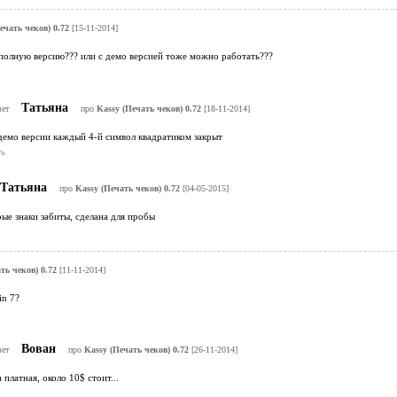
ечать чеков) 0.72
[15-11-2014]
 полную версию??? или с демо версией тоже можно работать???
Татьяна
вет
про
Kassy (Печать чеков) 0.72
[18-11-2014]
демо версии каждый 4-й символ квадратиком закрыт
ь
Татьяна
про
Kassy (Печать чеков) 0.72
[04-05-2015]
рые знаки забиты, сделана для пробы
ть чеков) 0.72
[11-11-2014]
in 7?
Вован
вет
про
Kassy (Печать чеков) 0.72
[26-11-2014]
 платная, около 10$ стоит...