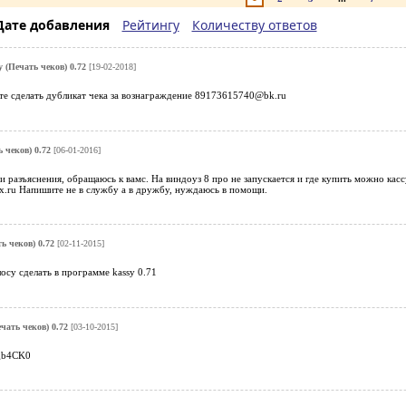
Дате добавления
Рейтингу
Количеству ответов
y (Печать чеков) 0.72
[19-02-2018]
те сделать дубликат чека за вознаграждение 89173615740@bk.ru
 чеков) 0.72
[06-01-2016]
 разъяснения, обращаюсь к вамс. На виндоуз 8 про не запускается и где купить можно кассу
x.ru Напишите не в службу а в дружбу, нуждаюсь в помощи.
ь чеков) 0.72
[02-11-2015]
осу сделать в программе kassy 0.71
чать чеков) 0.72
[03-10-2015]
fgb4CK0