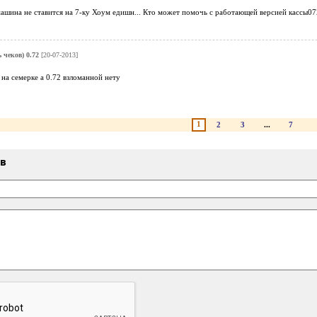
машина не ставится на 7-ку Хоум едишн... Кто может помочь с работающей версией кассы0
 чеков) 0.72
[20-07-2013]
 на семерке а 0.72 взломанной нету
1
2
3
...
7
ыв