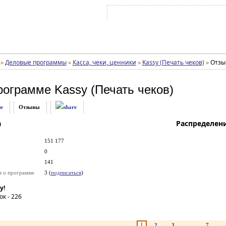
Войти на аккаунт
Зарегистрироваться
»
Деловые программы
»
Касса, чеки, ценники
»
Kassy (Печать чеков)
»
Отзы
рограмме
Kassy (Печать чеков)
е
Отзывы
а
Распределен
151 177
0
141
и о программе
3 (
подписаться
)
у!
ок -
226
1
2
3
...
7