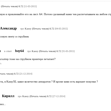
 (Печать чеков) 0.72
[11-03-2015]
ую и приклеивайте его на лист А4. Потом сделанный нами чек распечатываем на любом стр
Александр
про
Kassy (Печать чеков) 0.72
[04-05-2015]
ссовую ленту и струйник
u
boy64
в ответ
про
Kassy (Печать чеков) 0.72
[31-05-2015]
хгалтер тоже на струйном принтере печатает?
ь
чать чеков) 0.72
[21-12-2014]
а, в KassyXL какое количество аппаратов ? И кроме киви есть вариант покупки ?
Кирилл
про
Kassy (Печать чеков) 0.72
[27-12-2014]
ил...