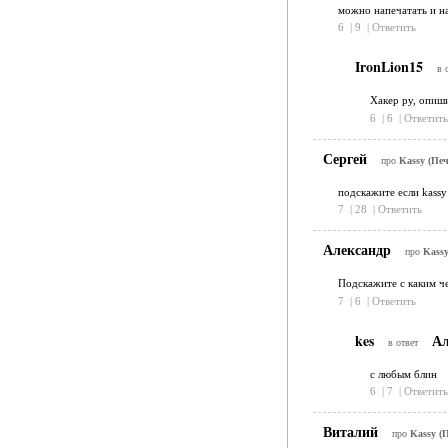
можно напечатать и на
6
|
9
|
Ответить
IronLion15
в 
Хакер ру, опиш
6
|
6
|
Ответить
Сергей
про
Kassy (Печ
подскажите если kassy
7
|
28
|
Ответить
Александр
про
Kassy
Подскажите с каким че
7
|
6
|
Ответить
kes
Ал
в ответ
с любым блин
6
|
7
|
Ответить
Виталий
про
Kassy (П