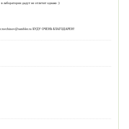
в лаборатории дадут не отличит однако :)
 a.r.torchinov@rambler.ru БУДУ ОЧЕНЬ БЛАГОДАРЕН!