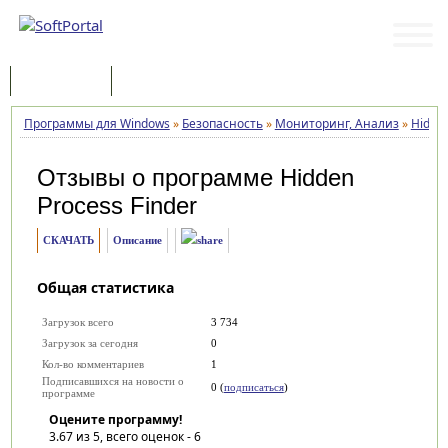
Программы
Статьи
Программы для Windows
»
Безопасность
»
Мониторинг, Анализ
»
Hidden
Отзывы о программе
Hidden
Process Finder
СКАЧАТЬ
Описание
Общая статистика
Загрузок всего
3 734
Загрузок за сегодня
0
Кол-во комментариев
1
Подписавшихся на новости о
0 (
подписаться
)
программе
Оцените программу!
3.67
из 5, всего оценок -
6