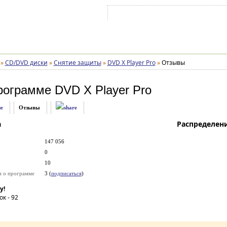
Войти на аккаунт
Зарегистрироваться
»
CD/DVD диски
»
Снятие защиты
»
DVD X Player Pro
»
Отзывы
рограмме
DVD X Player Pro
е
Отзывы
а
Распределен
147 056
0
10
и о программе
3 (
подписаться
)
у!
ок -
92