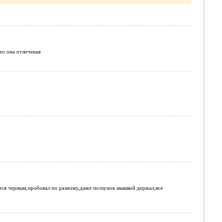
что она отличеная
ится черным,пробовал по разному,даже ползунок мышкой держал,все