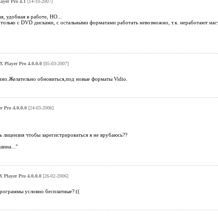
ayer Pro 4.1
[14-10-2007]
я, удобная в работе, НО...
 только с DVD дисками, с остальными форматами работать невозможно, т.к. неработают наст
 Player Pro 4.0.0.0
[05-03-2007]
но.Желательно обновиться,под новые форматы Vidio.
 Pro 4.0.0.0
[24-03-2006]
ь лицензия чтобы зарегистрироваться я не врубаюсь??
шина..."
 Player Pro 4.0.0.0
[26-02-2006]
рограммы условно бесплатные?:((