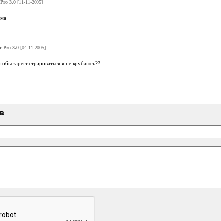
Pro 3.0
[11-11-2005]
мма
 Pro 3.0
[04-11-2005]
чтобы зарегистрироваться я не врубаюсь??
ыв