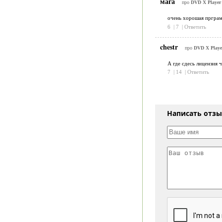
мага
про
DVD X Player 
очень хорошая пргра
6
|
7
|
Ответить
chestr
про
DVD X Player
А где сдесь лицензия 
7
|
14
|
Ответить
Написать отз