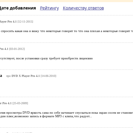
Дате добавления
Рейтингу
Количеству ответов
ayer Pro 4.1
[12-11-2015]
с спросить какая она и вижу что некоторые говорят то что она плохая а некоторые говорят 
ro 4.1
[03-01-2012]
сутствует, после установки сразу требует приобрести лицензию
на
про
DVD X Player Pro 4.1
[14-06-2010]
r Pro 4.1
[25-03-2009]
емя просмотра DVD яркость сама по себе начинает спускаться пока экран сосем не станов
один плюс,возможно запись в формате MP3 с клипа,что радует...