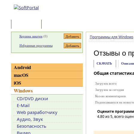
Программы
Статьи
Корзина закачек
(
0
)
Программы для Windows
Избранные программы
Отзывы о п
Категории
СКАЧАТЬ
Описани
Android
Общая статистик
macOS
iOS
Загрузок всего
Windows
Загрузок за сегодня
Кол-во комментариев
CD/DVD диски
Подписавшихся на новост
E-Mail
Оцените программ
Web разработчику
4.80
из 5, всего оцен
Аудио, Звук
Безопасность
Видео