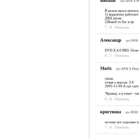
Baltazar
про
DVD X Pl
В целом прога неплоха
1) корректно работает
ДВД диска.
2)Какой то баг в пр
7
|
8
|
Ответить
Александр
про
DVD X
DVD X 4.0 PRO. Отлич
6
|
7
|
Ответить
Marix
про
DVD X Player
chestr
отзыв о версии: 3.0
2005-11-04 А где сдес
"Крикну, а в ответ - ти
6
|
6
|
Ответить
кристюша
про
DVD X
почему все хорошие п
7
|
6
|
Ответить