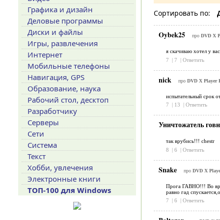
Графика и дизайн
Сортировать по:
Деловые программы
Диски и файлы
Oybek25
про
DVD X Pl
Игры, развлечения
я скачиваю хотел у ва
Интернет
7
|
7
|
Ответить
Мобильные телефоны
Навигация, GPS
nick
про
DVD X Player P
Образование, наука
испытательный срок от
Рабочий стол, десктоп
7
|
13
|
Ответить
Разработчику
Серверы
Уничтожатель гов
Сети
так врубись!!! chestr
Система
8
|
6
|
Ответить
Текст
Хобби, увлечения
Snake
про
DVD X Playe
Электронные книги
Прога ГАВНО!!! Во вр
ТОП-100 для Windows
равно гад спускается,
7
|
6
|
Ответить