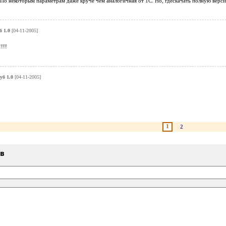
По некоторым параметрам даже круче чем аналогичная от 1С. Но, гдескачать полную версию
 1.0
[04-11-2005]
!!!!
б 1.0
[04-11-2005]
1
2
ыв