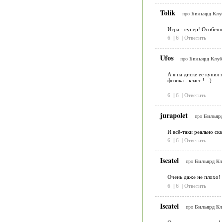
Tolik
про
Бильярд Клуб
Игра - супер! Особенн
6
|
6
|
Ответить
Ufos
про
Бильярд Клуб
А я на диске ее купил
физика - класс ! :-)
6
|
6
|
Ответить
jurapolet
про
Бильярд
И всё-таки реально ск
6
|
6
|
Ответить
Iscatel
про
Бильярд Кл
Очень даже не плохо! 
6
|
6
|
Ответить
Iscatel
про
Бильярд Кл