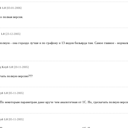
 1.0
[03-01-2006]
о полная версия.
 1.0
[23-12-2005]
 полную - она гораздо лучше и по графону и 13 видов бильярда там. Самое главное - нормал
 Клуб 1.0
[20-11-2005]
ачать полную версию???
уб 1.0
[05-11-2005]
По некоторым параметрам даже круче чем аналогичная от 1С. Но, гдескачать полную версию
уб 1.0
[05-11-2005]