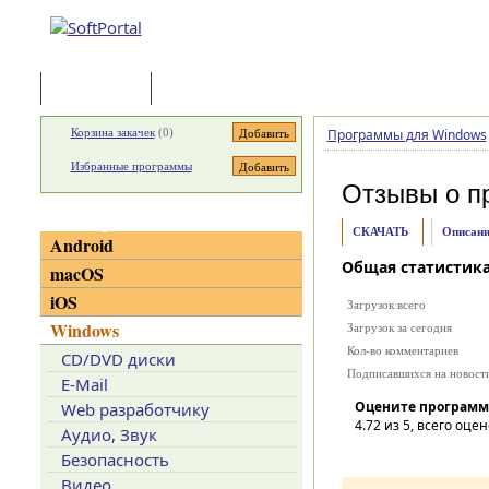
Программы
Статьи
Корзина закачек
(
0
)
Программы для Windows
Избранные программы
Отзывы о п
Категории
СКАЧАТЬ
Описани
Android
Общая статистик
macOS
iOS
Загрузок всего
Windows
Загрузок за сегодня
Кол-во комментариев
CD/DVD диски
Подписавшихся на новост
E-Mail
Оцените программ
Web разработчику
4.72
из 5, всего оцен
Аудио, Звук
Безопасность
Видео