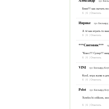
Александр
про
Биль
Блин!!! как скачать по
6
|
6
|
Ответить
Инрике
про
Бильярд 
А чё как играть то ваа
6
|
6
|
Ответить
***Снеговик***
п
"Класс!!! Супер!!! ва
6
|
6
|
Ответить
VINI
про
Бильярд Клуб
KooL игра жалко в дем
6
|
6
|
Ответить
Pelot
про
Бильярд Клуб
Xotelos bi celikom, sno
6
|
6
|
Ответить