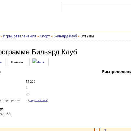
Войти на аккаунт
Зарегистрироваться
»
Игры, развлечения
»
Спорт
»
Бильярд Клуб
»
Отзывы
рограмме
Бильярд Клуб
е
Отзывы
а
Распределен
55 229
2
26
и о программе
0 (
подписаться
)
у!
ок -
68
1
2