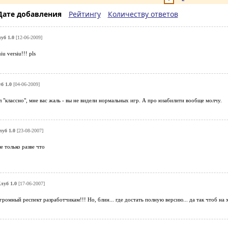
Дате добавления
Рейтингу
Количеству ответов
уб 1.0
[12-06-2009]
iu versiu!!! pls
б 1.0
[04-06-2009]
ал "классно", мне вас жаль - вы не видели нормальных игр. А про юзабилити вообще молчу.
уб 1.0
[23-08-2007]
е только разве что
луб 1.0
[17-06-2007]
громный респект разработчикам!!! Но, блин... где достать полную версию... да так чтоб на 