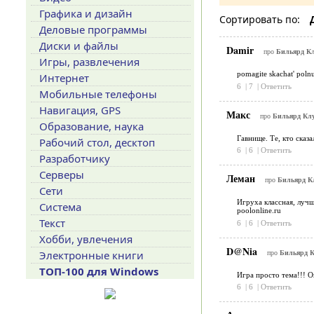
Графика и дизайн
Сортировать по:
Деловые программы
Диски и файлы
Damir
про
Бильярд Кл
Игры, развлечения
pomagite skachat' polnu
Интернет
6
|
7
|
Ответить
Мобильные телефоны
Навигация, GPS
Макс
про
Бильярд Клу
Образование, наука
Гавнище. Те, кто сказ
Рабочий стол, десктоп
6
|
6
|
Ответить
Разработчику
Серверы
Леман
про
Бильярд Кл
Сети
Игруха классная, лучш
Система
poolonline.ru
Текст
6
|
6
|
Ответить
Хобби, увлечения
D@Nia
Электронные книги
про
Бильярд К
ТОП-100 для Windows
Игра просто тема!!! О
6
|
6
|
Ответить