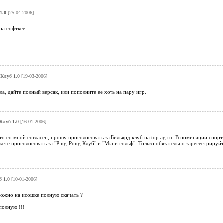
1.0
[25-04-2006]
на софткее.
Клуб 1.0
[19-03-2006]
ла, дайте полный версак, или пополните ее хоть на пару игр.
Клуб 1.0
[16-01-2006]
кто со мной согласен, прошу проголосовать за Бильярд клуб на top.ag.ru. В номинации спорт
жете проголосовать за "Ping-Pong Клуб" и "Мини гольф". Только обязательно зарегестрируйт
 1.0
[10-01-2006]
 можно на исошке полную скачать ?
полную !!!