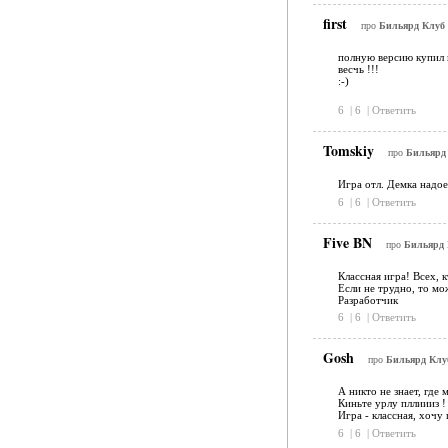
first
про
Бильярд Клуб 
полную версию купил 
весчь !!!
:-)
6
|
6
|
Ответить
Tomskiy
про
Бильярд 
Игра отл. Демка надое
6
|
6
|
Ответить
Five BN
про
Бильярд 
Классная игра! Всех, 
Если не трудно, то мо
Разработчик
6
|
6
|
Ответить
Gosh
про
Бильярд Клуб
А никто не знает, где
Киньте урлу пллиииз !
Игра - классная, хочу 
6
|
6
|
Ответить