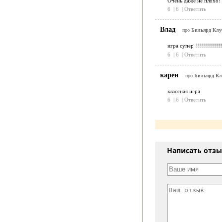
Очень даже не плохо! 
6
|
6
|
Ответить
Влад
про
Бильярд Клуб
игра супер !!!!!!!!!!!!!
6
|
6
|
Ответить
карен
про
Бильярд Клу
классная игра
6
|
6
|
Ответить
Написать отз