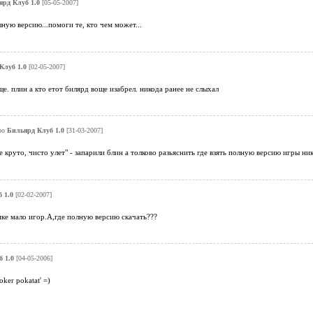
ярд Клуб 1.0
[05-05-2007]
лную версию...помоги те, кто чем может...
Клуб 1.0
[02-05-2007]
ще. плин а кто етот билярд воще изабрел. никода ранее не слыхал
ро
Бильярд Клуб 1.0
[31-03-2007]
ще круто, чисто улет" - запарили блин а толково разьяснить где взять полную версию игры н
 1.0
[02-02-2007]
ке мало игор.А,где полную версию скачать???
 1.0
[04-05-2006]
oker pokatat' =)